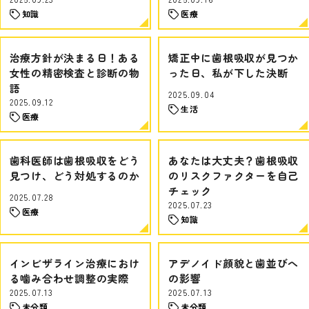
知識
医療
治療方針が決まる日！ある
矯正中に歯根吸収が見つか
女性の精密検査と診断の物
った日、私が下した決断
語
2025.09.04
2025.09.12
生活
医療
歯科医師は歯根吸収をどう
あなたは大丈夫？歯根吸収
見つけ、どう対処するのか
のリスクファクターを自己
チェック
2025.07.28
2025.07.23
医療
知識
インビザライン治療におけ
アデノイド顔貌と歯並びへ
る噛み合わせ調整の実際
の影響
2025.07.13
2025.07.13
未分類
未分類