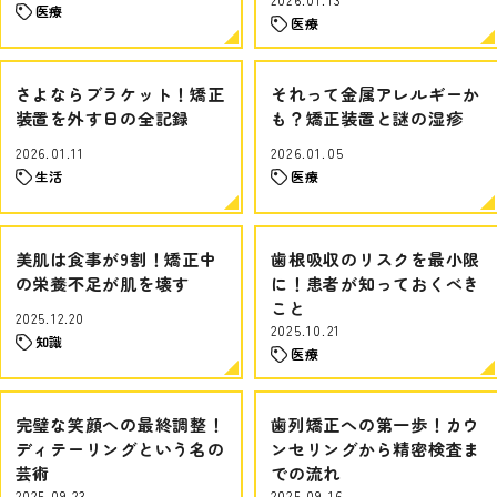
医療
医療
さよならブラケット！矯正
それって金属アレルギーか
装置を外す日の全記録
も？矯正装置と謎の湿疹
2026.01.11
2026.01.05
生活
医療
美肌は食事が9割！矯正中
歯根吸収のリスクを最小限
の栄養不足が肌を壊す
に！患者が知っておくべき
こと
2025.12.20
2025.10.21
知識
医療
完璧な笑顔への最終調整！
歯列矯正への第一歩！カウ
ディテーリングという名の
ンセリングから精密検査ま
芸術
での流れ
2025.09.23
2025.09.16