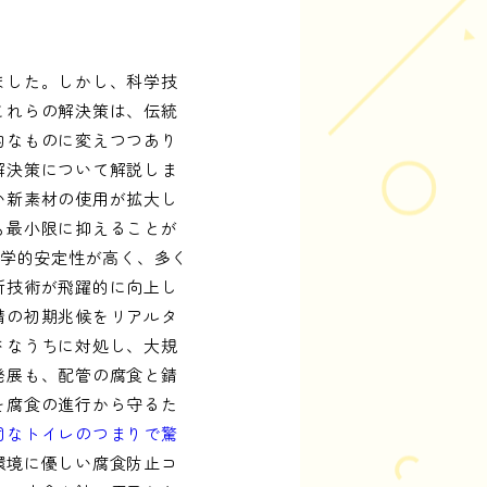
ました。しかし、科学技
これらの解決策は、伝統
的なものに変えつつあり
解決策について解説しま
い新素材の使用が拡大し
も最小限に抑えることが
化学的安定性が高く、多く
析技術が飛躍的に向上し
錆の初期兆候をリアルタ
さなうちに対処し、大規
発展も、配管の腐食と錆
を腐食の進行から守るた
固なトイレのつまりで驚
環境に優しい腐食防止コ