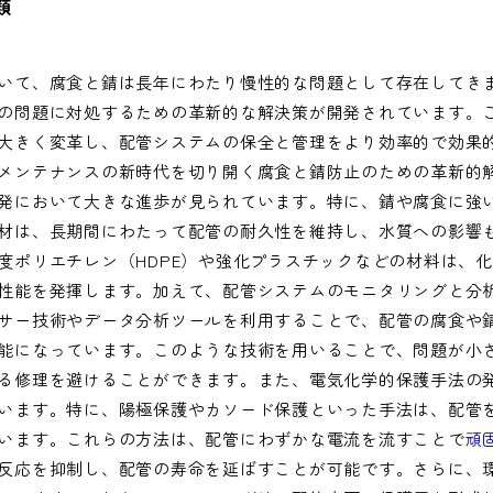
類
いて、腐食と錆は長年にわたり慢性的な問題として存在してき
の問題に対処するための革新的な解決策が開発されています。
大きく変革し、配管システムの保全と管理をより効率的で効果
メンテナンスの新時代を切り開く腐食と錆防止のための革新的
発において大きな進歩が見られています。特に、錆や腐食に強
材は、長期間にわたって配管の耐久性を維持し、水質への影響
度ポリエチレン（HDPE）や強化プラスチックなどの材料は、
性能を発揮します。加えて、配管システムのモニタリングと分
サー技術やデータ分析ツールを利用することで、配管の腐食や
能になっています。このような技術を用いることで、問題が小
る修理を避けることができます。また、電気化学的保護手法の
います。特に、陽極保護やカソード保護といった手法は、配管
います。これらの方法は、配管にわずかな電流を流すことで
頑
反応を抑制し、配管の寿命を延ばすことが可能です。さらに、