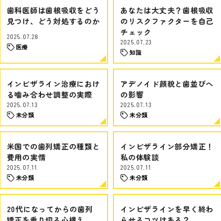
歯科医師は歯根吸収をどう
あなたは大丈夫？歯根吸収
見つけ、どう対処するのか
のリスクファクターを自己
チェック
2025.07.28
2025.07.23
医療
知識
インビザライン治療におけ
アデノイド顔貌と歯並びへ
る噛み合わせ調整の実際
の影響
2025.07.13
2025.07.13
未分類
未分類
米国での歯列矯正の種類と
インビザライン部分矯正！
費用の実情
私の体験談
2025.07.11
2025.07.11
未分類
未分類
20代になってからの歯列
インビザラインを早く終わ
矯正を乗り切る心構え
らせるコツはある？