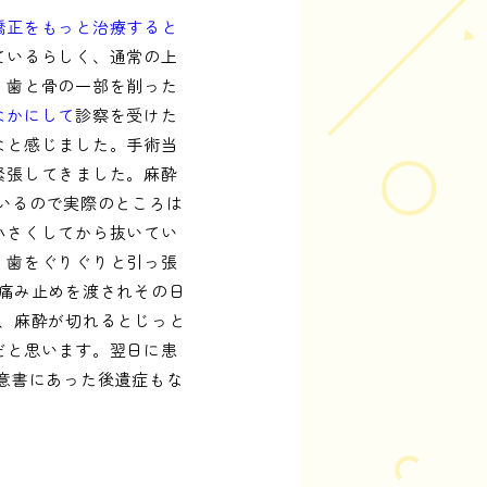
矯正をもっと治療すると
ているらしく、通常の上
、歯と骨の一部を削った
なかにして
診察を受けた
なと感じました。手術当
緊張してきました。麻酔
いるので実際のところは
小さくしてから抜いてい
、歯をぐりぐりと引っ張
痛み止めを渡されその日
後、麻酔が切れるとじっと
だと思います。翌日に患
意書にあった後遺症もな