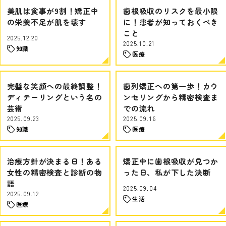
美肌は食事が9割！矯正中
歯根吸収のリスクを最小限
の栄養不足が肌を壊す
に！患者が知っておくべき
こと
2025.12.20
2025.10.21
知識
医療
完璧な笑顔への最終調整！
歯列矯正への第一歩！カウ
ディテーリングという名の
ンセリングから精密検査ま
芸術
での流れ
2025.09.23
2025.09.16
知識
医療
治療方針が決まる日！ある
矯正中に歯根吸収が見つか
女性の精密検査と診断の物
った日、私が下した決断
語
2025.09.04
2025.09.12
生活
医療