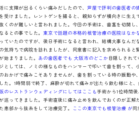
活に支障が出るくらい痛みだしたので、
芦屋で評判の歯医者の
を受けました。レントゲンを撮ると、親知らずが横向きに生え
抜くのが難しいと言われました。今回の手術は、歯茎を切開し
なるとの事でした。
東京で話題の本格的根管治療の医院はなか
っていたのですが、後日手術になると言われ、結構大事なんだ
の気持ちで病院を訪れましたが、同意書に記入を求められると
が始まりました。
あの歯医者でも 大阪市のどこか
目隠しされて
ジとしては、ノミの様なものをハンマーで叩いて歯を割って、
のおかげで痛みこそありませんが、歯を割っている時の振動や
した。1時間弱で終了、麻酔が切れて痛みが出たら飲む様にと、
阪のレストランウェディングにしてはここも
手術から1位時間
が巡ってきました。手術直後に痛み止めを飲んでおくのが正解
た患部から抜糸をして治療完了。
ここの東京でも根管治療 が
同