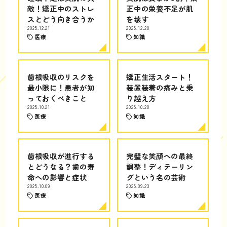
敵！矯正中のストレ
正中の栄養不足が肌
スとどう向き合うか
を壊す
2025.12.21
2025.12.20
医療
知識
歯根吸収のリスクを
矯正生活スタート！
最小限に！患者が知
装置装着の痛みと乗
っておくべきこと
り越え方
2025.10.21
2025.10.20
医療
知識
歯根吸収が進行する
完璧な笑顔への最終
とどうなる？歯の寿
調整！ディテーリン
命への影響と症状
グという名の芸術
2025.10.09
2025.09.23
医療
知識