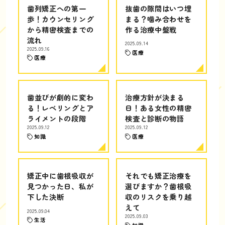
歯列矯正への第一
抜歯の隙間はいつ埋
歩！カウンセリング
まる？噛み合わせを
から精密検査までの
作る治療中盤戦
流れ
2025.09.14
2025.09.16
医療
医療
歯並びが劇的に変わ
治療方針が決まる
る！レベリングとア
日！ある女性の精密
ライメントの段階
検査と診断の物語
2025.09.12
2025.09.12
知識
医療
矯正中に歯根吸収が
それでも矯正治療を
見つかった日、私が
選びますか？歯根吸
下した決断
収のリスクを乗り越
えて
2025.09.04
2025.09.03
生活