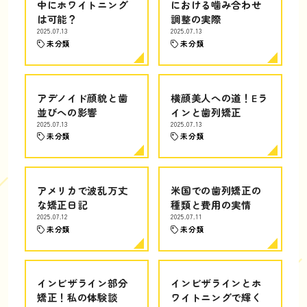
中にホワイトニング
における噛み合わせ
は可能？
調整の実際
2025.07.13
2025.07.13
未分類
未分類
アデノイド顔貌と歯
横顔美人への道！Eラ
並びへの影響
インと歯列矯正
2025.07.13
2025.07.13
未分類
未分類
アメリカで波乱万丈
米国での歯列矯正の
な矯正日記
種類と費用の実情
2025.07.12
2025.07.11
未分類
未分類
インビザライン部分
インビザラインとホ
矯正！私の体験談
ワイトニングで輝く