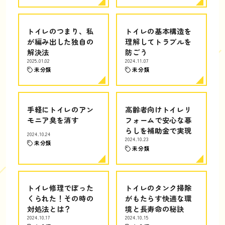
トイレのつまり、私
トイレの基本構造を
が編み出した独自の
理解してトラブルを
解決法
防ごう
2025.01.02
2024.11.07
未分類
未分類
手軽にトイレのアン
高齢者向けトイレリ
モニア臭を消す
フォームで安心な暮
らしを補助金で実現
2024.10.24
2024.10.23
未分類
未分類
トイレ修理でぼった
トイレのタンク掃除
くられた！その時の
がもたらす快適な環
対処法とは？
境と長寿命の秘訣
2024.10.17
2024.10.15