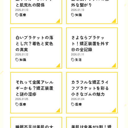
と肌荒れの関係
外な繋がり
2026.01.13
2026.01.13
医療
知識
白いブラケットの落
さよならブラケッ
とし穴？着色と変色
ト！矯正装置を外す
の真実
日の全記録
2026.01.12
2026.01.11
知識
生活
それって金属アレル
カラフルな矯正ライ
ギーかも？矯正装置
フブラケットを彩る
と謎の湿疹
小さなゴムの魅力
2026.01.05
2026.01.04
医療
医療
睡眠不足は美肌の大
美肌は食事が9割！矯