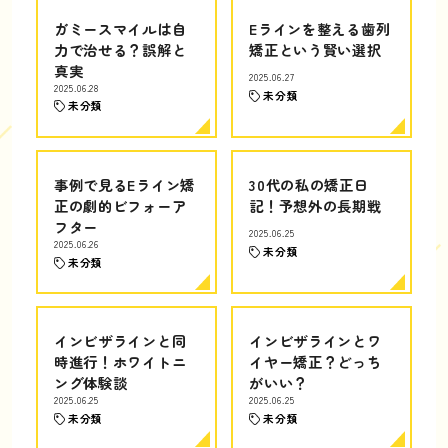
ガミースマイルは自
Eラインを整える歯列
力で治せる？誤解と
矯正という賢い選択
真実
2025.06.27
2025.06.28
未分類
未分類
事例で見るEライン矯
30代の私の矯正日
正の劇的ビフォーア
記！予想外の長期戦
フター
2025.06.25
2025.06.26
未分類
未分類
インビザラインと同
インビザラインとワ
時進行！ホワイトニ
イヤー矯正？どっち
ング体験談
がいい？
2025.06.25
2025.06.25
未分類
未分類