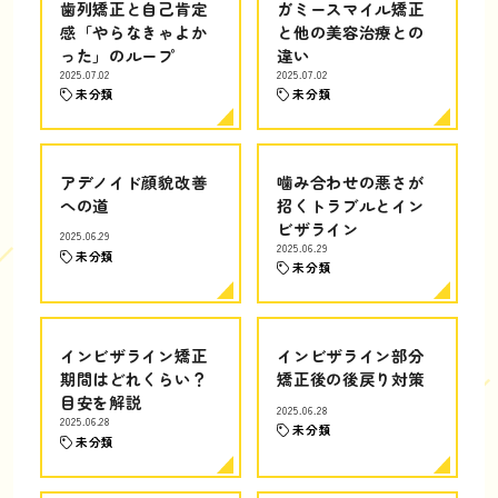
歯列矯正と自己肯定
ガミースマイル矯正
感「やらなきゃよか
と他の美容治療との
った」のループ
違い
2025.07.02
2025.07.02
未分類
未分類
アデノイド顔貌改善
噛み合わせの悪さが
への道
招くトラブルとイン
ビザライン
2025.06.29
2025.06.29
未分類
未分類
インビザライン矯正
インビザライン部分
期間はどれくらい？
矯正後の後戻り対策
目安を解説
2025.06.28
2025.06.28
未分類
未分類