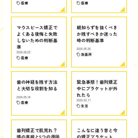
医療
医療
マウスピース矯正で
親知らずを抜くべき
よくある後悔と失敗
か残すべきか迷った
しないための判断基
時の判断基準
準
2026.05.26
2026.06.22
洗面所
医療
歯の神経を残す方法
緊急事態！歯列矯正
と大切な役割を知る
中にブラケットが外
れたら
2026.05.18
2026.02.11
医療
生活
歯列矯正で肌荒れ？
こんなに違う昔と今
噂の真相と5つの原因
の矯正ブラケット