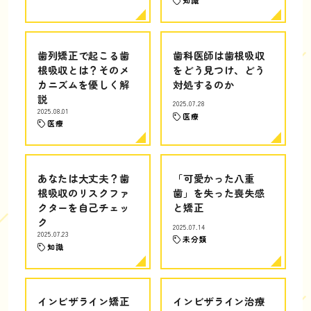
知識
歯列矯正で起こる歯
歯科医師は歯根吸収
根吸収とは？そのメ
をどう見つけ、どう
カニズムを優しく解
対処するのか
説
2025.07.28
2025.08.01
医療
医療
あなたは大丈夫？歯
「可愛かった八重
根吸収のリスクファ
歯」を失った喪失感
クターを自己チェッ
と矯正
ク
2025.07.14
2025.07.23
未分類
知識
インビザライン矯正
インビザライン治療