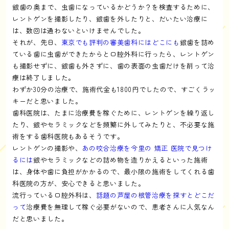
銀歯の奥まで、虫歯になっているかどうか？を検査するために、
レントゲンを撮影したり、銀歯を外したりと、だいたい治療に
は、数回は通わないといけませんでした。
それが、先日、
東京でも評判の審美歯科にはどこにも
銀歯を詰め
ている歯に虫歯ができたからと口腔外科に行ったら、レントゲン
も撮影せずに、銀歯も外さずに、歯の表面の虫歯だけを削って治
療は終了しました。
わずか30分の治療で、施術代金も1800円でしたので、すごくラッ
キーだと思いました。
歯科医院は、たまに治療費を稼ぐために、レントゲンを繰り返し
たり、銀やセラミックなどを頻繁に外してみたりと、不必要な施
術をする歯科医院もあるそうです。
レントゲンの撮影や、
あの咬合治療を今里の 矯正 医院で見つけ
るには
銀やセラミックなどの詰め物を造りかえるといった施術
は、身体や歯に負担がかかるので、最小限の施術をしてくれる歯
科医院の方が、安心できると思いました。
流行っている口腔外科は、
話題の芦屋の根管治療を探すとどこだ
って
治療費を無理して稼ぐ必要がないので、患者さんに人気なん
だと思いました。