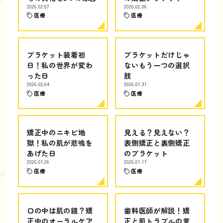
2026.02.07
2026.02.06
医療
医療
ブラケット装着初
ブラケットだけじゃ
日！私の世界が変わ
ないもう一つの選択
った日
肢
2026.02.04
2026.01.31
医療
医療
矯正中のニキビ地
見える？見えない？
獄！私の肌が悲鳴を
表側矯正と裏側矯正
あげた日
のブラケット
2026.01.26
2026.01.17
医療
医療
口の中は肌の鏡？矯
歯科医師が解説！矯
正中のオーラルケア
正と肌トラブルの意