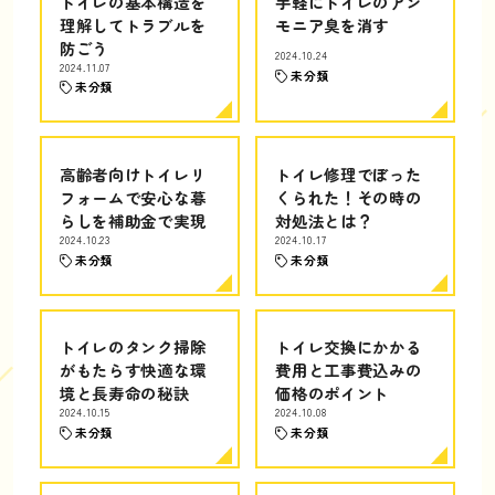
トイレの基本構造を
手軽にトイレのアン
理解してトラブルを
モニア臭を消す
防ごう
2024.10.24
2024.11.07
未分類
未分類
高齢者向けトイレリ
トイレ修理でぼった
フォームで安心な暮
くられた！その時の
らしを補助金で実現
対処法とは？
2024.10.23
2024.10.17
未分類
未分類
トイレのタンク掃除
トイレ交換にかかる
がもたらす快適な環
費用と工事費込みの
境と長寿命の秘訣
価格のポイント
2024.10.15
2024.10.08
未分類
未分類