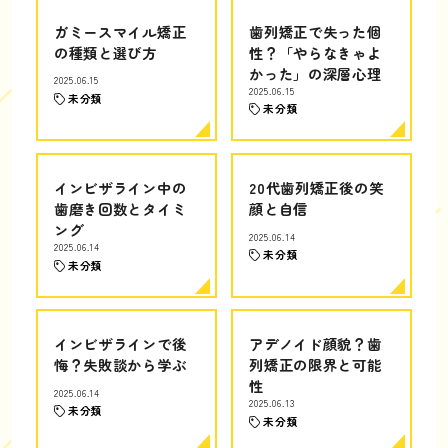
ガミースマイル矯正
歯列矯正で失った個
の種類と選び方
性？「やらなきゃよ
かった」の深層心理
2025.06.15
2025.06.15
未分類
未分類
インビザライン中の
20代歯列矯正後の笑
歯磨き回数とタイミ
顔と自信
ング
2025.06.14
2025.06.14
未分類
未分類
インビザラインで後
アデノイド顔貌？歯
悔？失敗談から学ぶ
列矯正の限界と可能
性
2025.06.14
2025.06.13
未分類
未分類