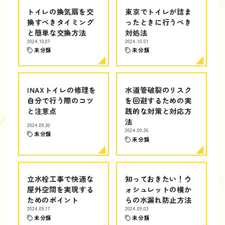
トイレの換気扇を交
東京でトイレが詰ま
換すべきタイミング
ったときに行うべき
と簡単な交換方法
対処法
2024.10.07
2024.10.01
未分類
未分類
INAXトイレの修理を
水道管破裂のリスク
自分で行う際のコツ
を回避するための実
と注意点
践的な対策と対応方
法
2024.09.30
2024.09.26
未分類
未分類
立水栓工事で快適な
知っておきたい！ウ
屋外空間を実現する
ォシュレットの横か
ためのポイント
らの水漏れ防止方法
2024.09.17
2024.09.03
未分類
未分類