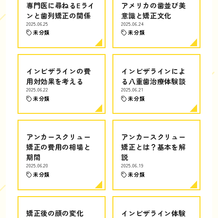
専門医に尋ねるEライ
アメリカの歯並び美
ンと歯列矯正の関係
意識と矯正文化
2025.06.25
2025.06.24
未分類
未分類
インビザラインの費
インビザラインによ
用対効果を考える
る八重歯治療体験談
2025.06.22
2025.06.21
未分類
未分類
アンカースクリュー
アンカースクリュー
矯正の費用の相場と
矯正とは？基本を解
期間
説
2025.06.20
2025.06.19
未分類
未分類
矯正後の顔の変化
インビザライン体験