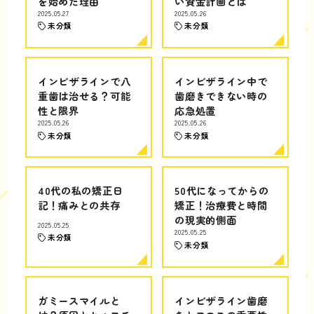
を始めた理由
い資金計画とは
2025.05.27
2025.05.26
未分類
未分類
インビザラインで八
インビザライン中で
重歯は治せる？可能
歯磨きできない時の
性と限界
応急処置
2025.05.26
2025.05.26
未分類
未分類
40代の私の矯正日
50代になってからの
記！痛みとの共存
矯正！治療費と時間
の現実的側面
2025.05.25
2025.05.25
未分類
未分類
ガミースマイルと
インビザライン歯磨