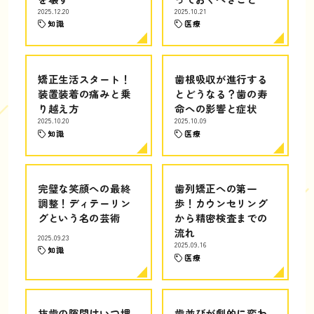
2025.12.20
2025.10.21
知識
医療
矯正生活スタート！
歯根吸収が進行する
装置装着の痛みと乗
とどうなる？歯の寿
り越え方
命への影響と症状
2025.10.20
2025.10.09
知識
医療
完璧な笑顔への最終
歯列矯正への第一
調整！ディテーリン
歩！カウンセリング
グという名の芸術
から精密検査までの
流れ
2025.09.23
2025.09.16
知識
医療
抜歯の隙間はいつ埋
歯並びが劇的に変わ