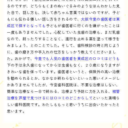
るのですが、どちらもくまのぬいぐるみのようなほんわかした見
た目で、話し方も、決して赤ちゃん言葉ではないのですが、子ど
もにも伝わる優しい話し方をされるので、
大阪今里の歯医者は東
成区で探すとなっても
子どもが歯医者に行くのを嫌がったことは
一度もありませんでした。心配していた虫歯の治療も、まだ乳歯
なので、削ったりすることなく、進行を止める薬を塗って様子を
みましょう、とのことでした。そして、歯科検診の時と同じよう
に、歯の磨き方や手入れの仕方をしっかり教えてくださいまし
た。おかげで、
今里でも人気の歯医者を東成区の口コミはどうも
下の子は永久歯になってからは虫歯もなく、２０歳になりますが
きれいな歯を保っています。歯医者というと、保険外の高い治療
を勧められるとか、なかなか終わらないといった悪いイメージし
かありませんでしたが、今宮歯科医院は、不要な治療はしない、
簡単な治療なら一日で終わる、治療より予防に力を入れる、
根管
治療を芦屋で見つけるには口コミのどこからして
といった素晴ら
しい歯科医院です。わたしももっと若いうちに出会いたかったと
思います。