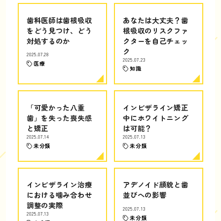
歯科医師は歯根吸収
あなたは大丈夫？歯
をどう見つけ、どう
根吸収のリスクファ
対処するのか
クターを自己チェッ
ク
2025.07.28
2025.07.23
医療
知識
「可愛かった八重
インビザライン矯正
歯」を失った喪失感
中にホワイトニング
と矯正
は可能？
2025.07.14
2025.07.13
未分類
未分類
インビザライン治療
アデノイド顔貌と歯
における噛み合わせ
並びへの影響
調整の実際
2025.07.13
2025.07.13
未分類