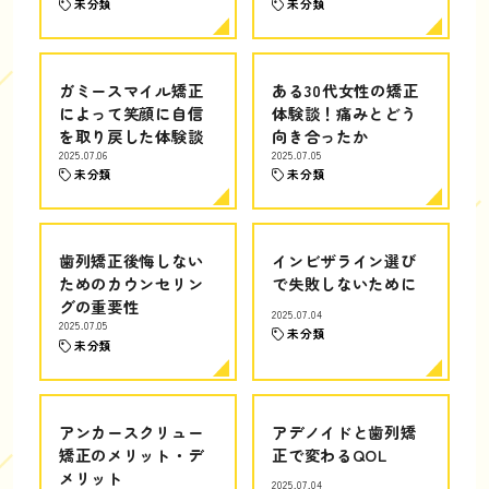
未分類
未分類
ガミースマイル矯正
ある30代女性の矯正
によって笑顔に自信
体験談！痛みとどう
を取り戻した体験談
向き合ったか
2025.07.06
2025.07.05
未分類
未分類
歯列矯正後悔しない
インビザライン選び
ためのカウンセリン
で失敗しないために
グの重要性
2025.07.04
2025.07.05
未分類
未分類
アンカースクリュー
アデノイドと歯列矯
矯正のメリット・デ
正で変わるQOL
メリット
2025.07.04