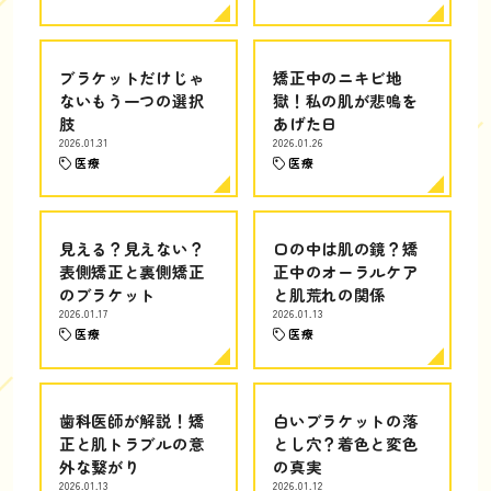
ブラケットだけじゃ
矯正中のニキビ地
ないもう一つの選択
獄！私の肌が悲鳴を
肢
あげた日
2026.01.31
2026.01.26
医療
医療
見える？見えない？
口の中は肌の鏡？矯
表側矯正と裏側矯正
正中のオーラルケア
のブラケット
と肌荒れの関係
2026.01.17
2026.01.13
医療
医療
歯科医師が解説！矯
白いブラケットの落
正と肌トラブルの意
とし穴？着色と変色
外な繋がり
の真実
2026.01.13
2026.01.12