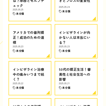
は？原因とセルフチ
きとフロスの重要性
ェック
2025.05.24
2025.05.25
未分類
未分類
アメリカでの歯列矯
インビザラインが向
正！成功のための道
かない人は本当にい
標
る？
2025.05.23
2025.05.23
未分類
未分類
インビザライン治療
50代の矯正生活！審
中の痛みいつまで続
美性と社会生活への
く？
影響
2025.05.22
2025.05.21
未分類
未分類