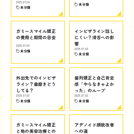
2025.07.04
未分類
未分類
ガミースマイル矯正
インビザライン話し
の費用と期間の目安
にくい？滑舌への影
響
2025.07.03
2025.07.03
未分類
未分類
外出先でのインビザ
歯列矯正と自己肯定
ライン？歯磨きどう
感「やらなきゃよか
してる？
った」のループ
2025.07.03
2025.07.02
未分類
未分類
ガミースマイル矯正
アデノイド顔貌改善
と他の美容治療との
への道