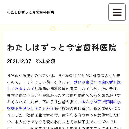
わたしはずっと今宮歯科医院
わたしはずっと今宮歯科医院
2021.12.07
未分類
今宮歯科医院との出会いは、今21歳の子どもが幼稚園に入った時
なので、１７年くらい前になります。
話題の東成区で歯医者を探
してみるなんて
幼稚園の歯科担当の園医さんでした。上の子は、
虫歯や歯のトラブルが無かったので歯科検診で名前をお見かけす
るくらいでしたが、下の子は虫歯が多く、
あんな神戸で評判の小
児矯正を見つけることから
歯科検診の後は毎回、歯医者通いにな
りました。幼稚園生ですので、歯を削る音や痛みを想像するだけ
で、本人だけでなく母親のわたしも初めは不安でいっぱいでし
た。しかし、今宮先生はお姉さんと弟さんの姉弟二人でされてい