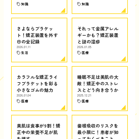
知識
知識
さよならブラケッ
それって金属アレル
ト！矯正装置を外す
ギーかも？矯正装置
日の全記録
と謎の湿疹
2026.01.11
2026.01.05
生活
医療
カラフルな矯正ライ
睡眠不足は美肌の大
フブラケットを彩る
敵！矯正中のストレ
小さなゴムの魅力
スとどう向き合うか
2026.01.04
2025.12.21
医療
医療
美肌は食事が9割！矯
歯根吸収のリスクを
正中の栄養不足が肌
最小限に！患者が知
を壊す
っておくべきこと