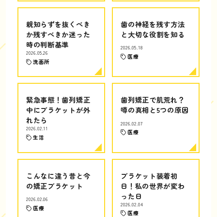
親知らずを抜くべき
歯の神経を残す方法
か残すべきか迷った
と大切な役割を知る
時の判断基準
2026.05.18
2026.05.26
医療
洗面所
緊急事態！歯列矯正
歯列矯正で肌荒れ？
中にブラケットが外
噂の真相と5つの原因
れたら
2026.02.07
2026.02.11
医療
生活
こんなに違う昔と今
ブラケット装着初
の矯正ブラケット
日！私の世界が変わ
った日
2026.02.06
2026.02.04
医療
医療