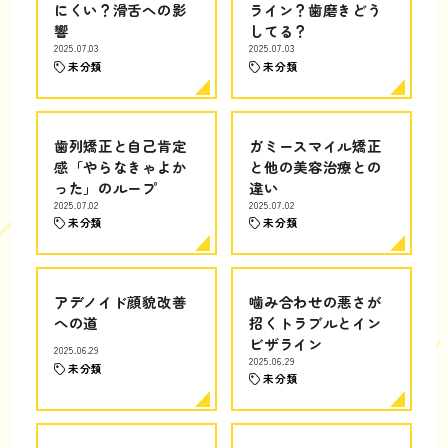
にくい？滑舌への影
ライン？歯磨きどう
響
してる？
2025.07.03
2025.07.03
未分類
未分類
歯列矯正と自己肯定
ガミースマイル矯正
感「やらなきゃよか
と他の美容治療との
った」のループ
違い
2025.07.02
2025.07.02
未分類
未分類
アデノイド顔貌改善
噛み合わせの悪さが
への道
招くトラブルとイン
ビザライン
2025.06.29
2025.06.29
未分類
未分類