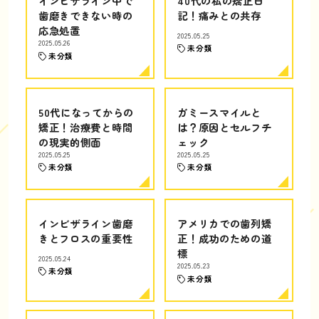
インビザライン中で
40代の私の矯正日
歯磨きできない時の
記！痛みとの共存
応急処置
2025.05.25
2025.05.26
未分類
未分類
50代になってからの
ガミースマイルと
矯正！治療費と時間
は？原因とセルフチ
の現実的側面
ェック
2025.05.25
2025.05.25
未分類
未分類
インビザライン歯磨
アメリカでの歯列矯
きとフロスの重要性
正！成功のための道
標
2025.05.24
2025.05.23
未分類
未分類