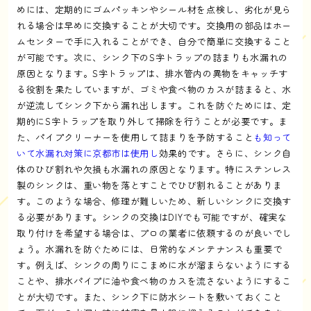
めには、定期的にゴムパッキンやシール材を点検し、劣化が見ら
れる場合は早めに交換することが大切です。交換用の部品はホー
ムセンターで手に入れることができ、自分で簡単に交換すること
が可能です。次に、シンク下のS字トラップの詰まりも水漏れの
原因となります。S字トラップは、排水管内の異物をキャッチす
る役割を果たしていますが、ゴミや食べ物のカスが詰まると、水
が逆流してシンク下から漏れ出します。これを防ぐためには、定
期的にS字トラップを取り外して掃除を行うことが必要です。ま
た、パイプクリーナーを使用して詰まりを予防すること
も知って
いて水漏れ対策に京都市は使用し
効果的です。さらに、シンク自
体のひび割れや欠損も水漏れの原因となります。特にステンレス
製のシンクは、重い物を落とすことでひび割れることがありま
す。このような場合、修理が難しいため、新しいシンクに交換す
る必要があります。シンクの交換はDIYでも可能ですが、確実な
取り付けを希望する場合は、プロの業者に依頼するのが良いでし
ょう。水漏れを防ぐためには、日常的なメンテナンスも重要で
す。例えば、シンクの周りにこまめに水が溜まらないようにする
ことや、排水パイプに油や食べ物のカスを流さないようにするこ
とが大切です。また、シンク下に防水シートを敷いておくこと