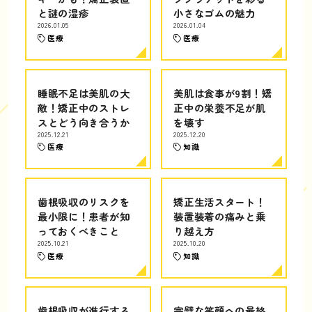
と謎の湿疹
小さなゴムの魅力
2026.01.05
2026.01.04
医療
医療
睡眠不足は美肌の大
美肌は食事が9割！矯
敵！矯正中のストレ
正中の栄養不足が肌
スとどう向き合うか
を壊す
2025.12.21
2025.12.20
医療
知識
歯根吸収のリスクを
矯正生活スタート！
最小限に！患者が知
装置装着の痛みと乗
っておくべきこと
り越え方
2025.10.21
2025.10.20
医療
知識
歯根吸収が進行する
完璧な笑顔への最終