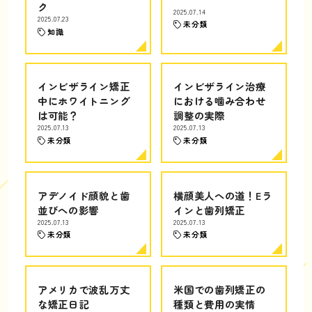
ク
2025.07.14
2025.07.23
未分類
知識
インビザライン矯正
インビザライン治療
中にホワイトニング
における噛み合わせ
は可能？
調整の実際
2025.07.13
2025.07.13
未分類
未分類
アデノイド顔貌と歯
横顔美人への道！Eラ
並びへの影響
インと歯列矯正
2025.07.13
2025.07.13
未分類
未分類
アメリカで波乱万丈
米国での歯列矯正の
な矯正日記
種類と費用の実情