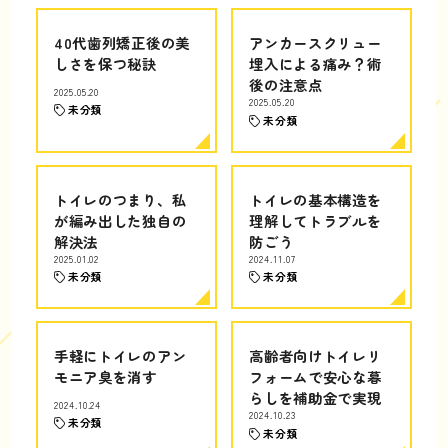
40代歯列矯正後の美
アンカースクリュー
しさを保つ秘訣
埋入による痛み？術
後の注意点
2025.05.20
2025.05.20
未分類
未分類
トイレのつまり、私
トイレの基本構造を
が編み出した独自の
理解してトラブルを
解決法
防ごう
2025.01.02
2024.11.07
未分類
未分類
手軽にトイレのアン
高齢者向けトイレリ
モニア臭を消す
フォームで安心な暮
らしを補助金で実現
2024.10.24
2024.10.23
未分類
未分類