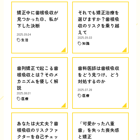
矯正中に歯根吸収が
それでも矯正治療を
見つかった日、私が
選びますか？歯根吸
下した決断
収のリスクを乗り越
えて
2025.09.04
2025.09.03
生活
知識
歯列矯正で起こる歯
歯科医師は歯根吸収
根吸収とは？そのメ
をどう見つけ、どう
カニズムを優しく解
対処するのか
説
2025.07.28
2025.08.01
医療
医療
あなたは大丈夫？歯
「可愛かった八重
根吸収のリスクファ
歯」を失った喪失感
クターを自己チェッ
と矯正