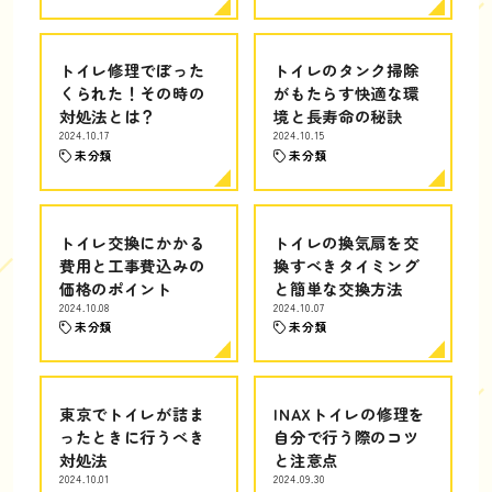
トイレ修理でぼった
トイレのタンク掃除
くられた！その時の
がもたらす快適な環
対処法とは？
境と長寿命の秘訣
2024.10.17
2024.10.15
未分類
未分類
トイレ交換にかかる
トイレの換気扇を交
費用と工事費込みの
換すべきタイミング
価格のポイント
と簡単な交換方法
2024.10.08
2024.10.07
未分類
未分類
東京でトイレが詰ま
INAXトイレの修理を
ったときに行うべき
自分で行う際のコツ
対処法
と注意点
2024.10.01
2024.09.30