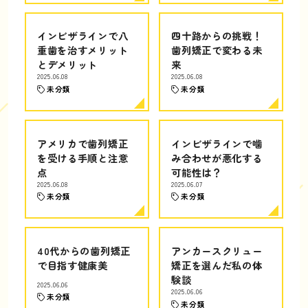
インビザラインで八
四十路からの挑戦！
重歯を治すメリット
歯列矯正で変わる未
とデメリット
来
2025.06.08
2025.06.08
未分類
未分類
アメリカで歯列矯正
インビザラインで噛
を受ける手順と注意
み合わせが悪化する
点
可能性は？
2025.06.08
2025.06.07
未分類
未分類
40代からの歯列矯正
アンカースクリュー
で目指す健康美
矯正を選んだ私の体
験談
2025.06.06
2025.06.06
未分類
未分類