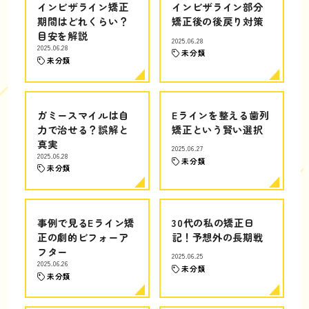
インビザライン矯正
インビザライン部分
期間はどれくらい？
矯正後の後戻り対策
目安を解説
2025.06.28
2025.06.28
未分類
未分類
ガミースマイルは自
Eラインを整える歯列
力で治せる？誤解と
矯正という賢い選択
真実
2025.06.27
2025.06.28
未分類
未分類
事例で見るEライン矯
30代の私の矯正日
正の劇的ビフォーア
記！予想外の長期戦
フター
2025.06.25
2025.06.26
未分類
未分類