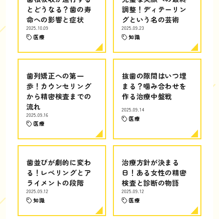
とどうなる？歯の寿
調整！ディテーリン
命への影響と症状
グという名の芸術
2025.10.09
2025.09.23
医療
知識
歯列矯正への第一
抜歯の隙間はいつ埋
歩！カウンセリング
まる？噛み合わせを
から精密検査までの
作る治療中盤戦
流れ
2025.09.14
2025.09.16
医療
医療
歯並びが劇的に変わ
治療方針が決まる
る！レベリングとア
日！ある女性の精密
ライメントの段階
検査と診断の物語
2025.09.12
2025.09.12
知識
医療