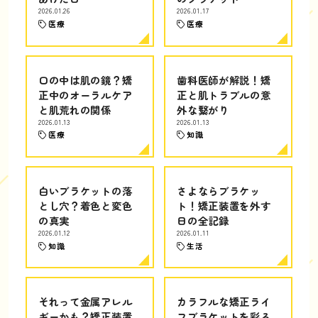
2026.01.26
2026.01.17
医療
医療
口の中は肌の鏡？矯
歯科医師が解説！矯
正中のオーラルケア
正と肌トラブルの意
と肌荒れの関係
外な繋がり
2026.01.13
2026.01.13
医療
知識
白いブラケットの落
さよならブラケッ
とし穴？着色と変色
ト！矯正装置を外す
の真実
日の全記録
2026.01.12
2026.01.11
知識
生活
それって金属アレル
カラフルな矯正ライ
ギーかも？矯正装置
フブラケットを彩る