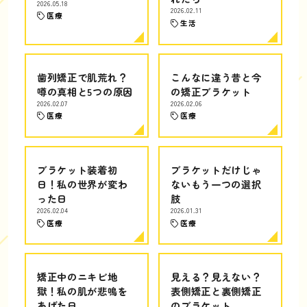
2026.05.18
2026.02.11
医療
生活
歯列矯正で肌荒れ？
こんなに違う昔と今
噂の真相と5つの原因
の矯正ブラケット
2026.02.07
2026.02.06
医療
医療
ブラケット装着初
ブラケットだけじゃ
日！私の世界が変わ
ないもう一つの選択
った日
肢
2026.02.04
2026.01.31
医療
医療
矯正中のニキビ地
見える？見えない？
獄！私の肌が悲鳴を
表側矯正と裏側矯正
あげた日
のブラケット