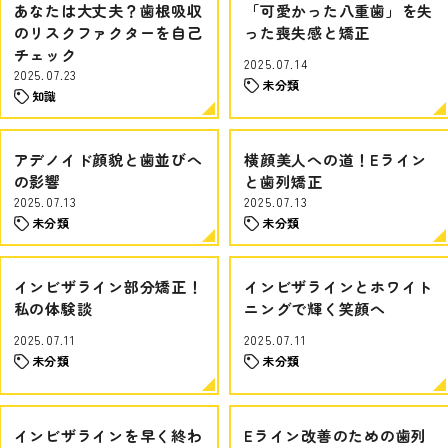
あなたは大丈夫？歯根吸収
「可愛かった八重歯」を失
のリスクファクターを自己
った喪失感と矯正
チェック
2025.07.14
2025.07.23
未分類
知識
アデノイド顔貌と歯並びへ
横顔美人への道！Eライン
の影響
と歯列矯正
2025.07.13
2025.07.13
未分類
未分類
インビザライン部分矯正！
インビザラインとホワイト
私の体験談
ニングで輝く笑顔へ
2025.07.11
2025.07.11
未分類
未分類
インビザラインを早く終わ
Eライン改善のための歯列