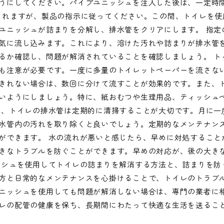
うにしてください。パイプユニッシュを注入した後は、一定時間
されますが、製品の指示に従ってください。この間、トイレを使
ユニッシュが詰まりを分解し、排水管をクリアにします。 指定
気に流し込みます。これにより、溶けた汚れや詰まりが排水管
るか確認し、問題が解消されていることを確認しましょう。 ト
も注意が必要です。一度に多量のトイレットペーパーを流さな
きれない場合は、数回に分けて流すことが効果的です。また、
いようにしましょう。特に、紙おむつや生理用品、ティッシュ
に、トイレの排水管は定期的に清掃することが大切です。月に一
水管内の汚れを取り除くと良いでしょう。定期的なメンテナン
ができます。 水の流れが悪いと感じたら、早めに対処すること
きなトラブルを防ぐことができます。早めの対応が、後の大き
ッシュを使用してトイレの詰まりを解消する方法と、詰まりを防
方と日常的なメンテナンスを心掛けることで、トイレのトラブ
ニッシュを使用しても問題が解消しない場合は、専門の業者に
レの配管の健康を保ち、長期間にわたって快適な生活を送るこ