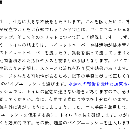
類
生し、生活に大きな不便をもたらします。これを防ぐために、
が役立つことをご存知でしょうか？今回は、パイプユニッシュ
テップ、そしてそのメリットについて詳しく解説します。 まず
う。トイレの詰まりは、トイレットペーパーや排泄物が排水管
のトイレットペーパーを流したり、異物を誤って流してしまう
期間蓄積された汚れやカスも詰まりの原因となります。 パイプ
や詰まりを分解し、スムーズな流れを取り戻す効果があります
メージを与える可能性があるため、以下の手順に従って正しく
用のパイプユニッシュを選びます。
水漏れの報告を受けた加東市
ッシュでは、トイレの配管に適さない場合がありますので、必
認してください。次に、使用する際には換気を十分に行います
気を外に逃がすようにしましょう。また、ゴム手袋を着用して
プユニッシュを使用する前に、トイレの水位を確認します。水が
くと効果的です。その後、適量のパイプユニッシュを注入しま