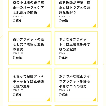
口の中は肌の鏡？矯
歯科医師が解説！矯
正中のオーラルケア
正と肌トラブルの意
と肌荒れの関係
外な繋がり
2026.01.13
2026.01.13
医療
知識
白いブラケットの落
さよならブラケッ
とし穴？着色と変色
ト！矯正装置を外す
の真実
日の全記録
2026.01.12
2026.01.11
知識
生活
それって金属アレル
カラフルな矯正ライ
ギーかも？矯正装置
フブラケットを彩る
と謎の湿疹
小さなゴムの魅力
2026.01.05
2026.01.04
医療
医療