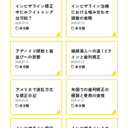
インビザライン矯正
インビザライン治療
中にホワイトニング
における噛み合わせ
は可能？
調整の実際
2025.07.13
2025.07.13
未分類
未分類
アデノイド顔貌と歯
横顔美人への道！Eラ
並びへの影響
インと歯列矯正
2025.07.13
2025.07.13
未分類
未分類
アメリカで波乱万丈
米国での歯列矯正の
な矯正日記
種類と費用の実情
2025.07.12
2025.07.11
未分類
未分類
インビザライン部分
インビザラインとホ