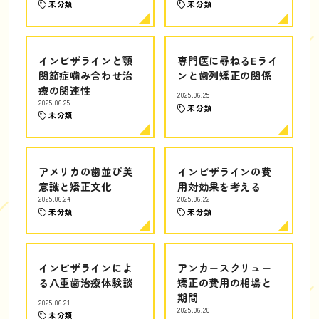
未分類
未分類
インビザラインと顎
専門医に尋ねるEライ
関節症噛み合わせ治
ンと歯列矯正の関係
療の関連性
2025.06.25
2025.06.25
未分類
未分類
アメリカの歯並び美
インビザラインの費
意識と矯正文化
用対効果を考える
2025.06.24
2025.06.22
未分類
未分類
インビザラインによ
アンカースクリュー
る八重歯治療体験談
矯正の費用の相場と
期間
2025.06.21
2025.06.20
未分類