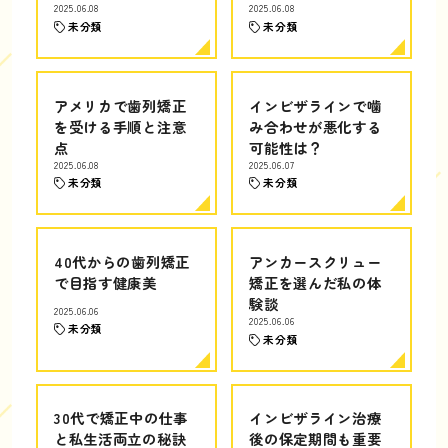
2025.06.08
2025.06.08
未分類
未分類
アメリカで歯列矯正
インビザラインで噛
を受ける手順と注意
み合わせが悪化する
点
可能性は？
2025.06.08
2025.06.07
未分類
未分類
40代からの歯列矯正
アンカースクリュー
で目指す健康美
矯正を選んだ私の体
験談
2025.06.06
2025.06.06
未分類
未分類
30代で矯正中の仕事
インビザライン治療
と私生活両立の秘訣
後の保定期間も重要