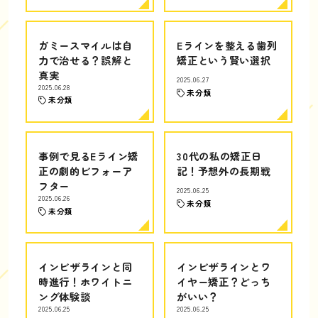
ガミースマイルは自
Eラインを整える歯列
力で治せる？誤解と
矯正という賢い選択
真実
2025.06.27
2025.06.28
未分類
未分類
事例で見るEライン矯
30代の私の矯正日
正の劇的ビフォーア
記！予想外の長期戦
フター
2025.06.25
2025.06.26
未分類
未分類
インビザラインと同
インビザラインとワ
時進行！ホワイトニ
イヤー矯正？どっち
ング体験談
がいい？
2025.06.25
2025.06.25