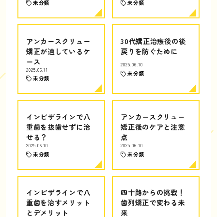
未分類
未分類
アンカースクリュー
30代矯正治療後の後
矯正が適しているケ
戻りを防ぐために
ース
2025.06.10
2025.06.11
未分類
未分類
インビザラインで八
アンカースクリュー
重歯を抜歯せずに治
矯正後のケアと注意
せる？
点
2025.06.10
2025.06.10
未分類
未分類
インビザラインで八
四十路からの挑戦！
重歯を治すメリット
歯列矯正で変わる未
とデメリット
来