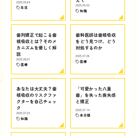
2025.09.04
2025.09.03
生活
知識
歯列矯正で起こる歯
歯科医師は歯根吸収
根吸収とは？そのメ
をどう見つけ、どう
カニズムを優しく解
対処するのか
説
2025.07.28
2025.08.01
医療
医療
あなたは大丈夫？歯
「可愛かった八重
根吸収のリスクファ
歯」を失った喪失感
クターを自己チェッ
と矯正
ク
2025.07.14
2025.07.23
未分類
知識