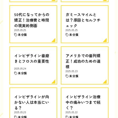
50代になってからの
ガミースマイルと
矯正！治療費と時間
は？原因とセルフチ
の現実的側面
ェック
2025.05.25
2025.05.25
未分類
未分類
インビザライン歯磨
アメリカでの歯列矯
きとフロスの重要性
正！成功のための道
標
2025.05.24
2025.05.23
未分類
未分類
インビザラインが向
インビザライン治療
かない人は本当にい
中の痛みいつまで続
る？
く？
2025.05.23
2025.05.22
未分類
未分類