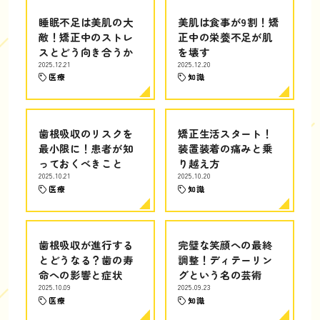
睡眠不足は美肌の大
美肌は食事が9割！矯
敵！矯正中のストレ
正中の栄養不足が肌
スとどう向き合うか
を壊す
2025.12.21
2025.12.20
医療
知識
歯根吸収のリスクを
矯正生活スタート！
最小限に！患者が知
装置装着の痛みと乗
っておくべきこと
り越え方
2025.10.21
2025.10.20
医療
知識
歯根吸収が進行する
完璧な笑顔への最終
とどうなる？歯の寿
調整！ディテーリン
命への影響と症状
グという名の芸術
2025.10.09
2025.09.23
医療
知識