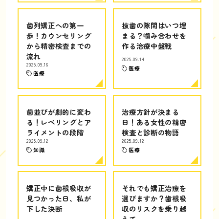
歯列矯正への第一
抜歯の隙間はいつ埋
歩！カウンセリング
まる？噛み合わせを
から精密検査までの
作る治療中盤戦
流れ
2025.09.14
2025.09.16
医療
医療
歯並びが劇的に変わ
治療方針が決まる
る！レベリングとア
日！ある女性の精密
ライメントの段階
検査と診断の物語
2025.09.12
2025.09.12
知識
医療
矯正中に歯根吸収が
それでも矯正治療を
見つかった日、私が
選びますか？歯根吸
下した決断
収のリスクを乗り越
えて