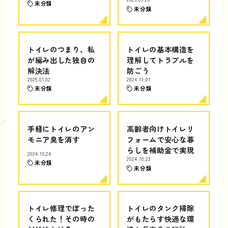
未分類
未分類
トイレのつまり、私
トイレの基本構造を
が編み出した独自の
理解してトラブルを
解決法
防ごう
2025.01.02
2024.11.07
未分類
未分類
手軽にトイレのアン
高齢者向けトイレリ
モニア臭を消す
フォームで安心な暮
らしを補助金で実現
2024.10.24
2024.10.23
未分類
未分類
トイレ修理でぼった
トイレのタンク掃除
くられた！その時の
がもたらす快適な環