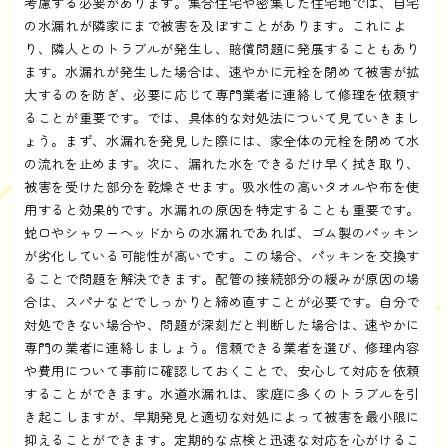
考慮する必要があります。集合住宅や密集した住宅地では、自宅
の水漏れが隣家にまで被害を及ぼすことがあります。これによ
り、隣人とのトラブルが発生し、賠償問題に発展することもあり
ます。水漏れが発生した場合は、速やかに元栓を閉めて被害が拡
大するのを防ぎ、必要に応じて専門業者に連絡して修理を依頼す
ることが重要です。では、具体的な対処法について見ていきまし
ょう。まず、水漏れを発見した際には、家全体の元栓を閉めて水
の流れを止めます。次に、漏れた水をできるだけ早く拭き取り、
被害を受けた部分を乾燥させます。吸水性の高いタオルや布を使
用すると効果的です。水漏れの原因を特定することも重要です。
蛇口やシャワーヘッドからの水漏れであれば、ゴム製のパッキン
が劣化している可能性が高いです。この場合、パッキンを交換す
ることで問題を解決できます。配管の接続部分の緩みが原因の場
合は、スパナなどでしっかりと締め直すことが必要です。自分で
対処できない場合や、問題が深刻だと判断した場合は、速やかに
専門の業者に連絡しましょう。信頼できる業者を選び、修理内容
や費用について事前に確認しておくことで、安心して対応を依頼
することができます。水道水漏れは、家庭に多くのトラブルを引
き起こしますが、早期発見と適切な対処によって被害を最小限に
抑えることができます。定期的な点検と迅速な対応を心がけるこ