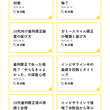
対策
悔？
2025.06.16
2025.06.16
未分類
未分類
20代向け歯列矯正装
ガミースマイル矯正
置の選び方
の種類と選び方
2025.06.15
2025.06.15
未分類
未分類
歯列矯正で失った個
インビザライン中の
性？「やらなきゃよ
歯磨き回数とタイミ
かった」の深層心理
ング
2025.06.15
2025.06.14
未分類
未分類
20代歯列矯正後の笑
インビザラインで後
顔と自信
悔？失敗談から学ぶ