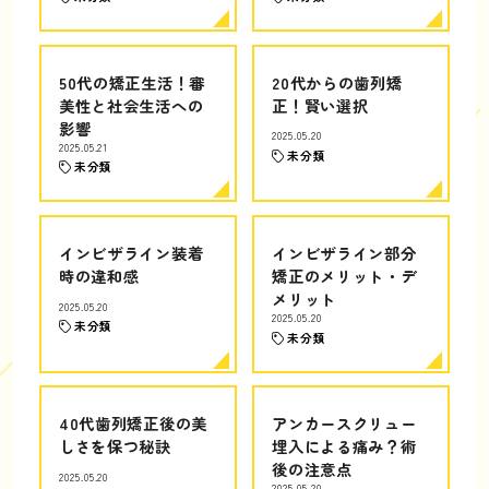
50代の矯正生活！審
20代からの歯列矯
美性と社会生活への
正！賢い選択
影響
2025.05.20
2025.05.21
未分類
未分類
インビザライン装着
インビザライン部分
時の違和感
矯正のメリット・デ
メリット
2025.05.20
2025.05.20
未分類
未分類
40代歯列矯正後の美
アンカースクリュー
しさを保つ秘訣
埋入による痛み？術
後の注意点
2025.05.20
2025.05.20