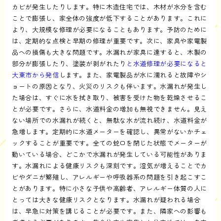
カビが発生したりします。特に木造住宅では、木材が水分を含む
ことで膨張し、家全体の強度が低下することがあります。これに
より、大規模な修理が必要になることもあります。予防のために
は、定期的な点検と早期の修理が重要です。次に、家具や家電製
品への損傷も大きな問題です。水漏れが家具に達すると、木製の
部分が膨張したり、塗装が剥がれたり
と水道修理が必要になると
大東市から発信
します。また、家電製品が水に濡れると故障やシ
ョートの原因となり、火災のリスクも伴います。水漏れが発生し
た場合は、すぐに水を拭き取り、被害を受けた物を乾燥させるこ
とが必要です。さらに、水道料金の増加も無視できません。見え
ない場所での水漏れが続くと、無駄な水が流れ続け、水道料金が
急増します。定期的に水道メーターを確認し、異常がないかチェ
ックすることが重要です。全ての蛇口を閉じた状態でメーターが
動いている場合、どこかで水漏れが発生している可能性がありま
す。水漏れによる健康リスクも深刻です。湿気が増えることでカ
ビやダニが繁殖し、アレルギーや呼吸器系の問題を引き起こすこ
とがあります。特に小さな子供や高齢者、アレルギー体質の人に
とっては大きな健康リスクとなります。水漏れが疑われる場合
は、早急に対策を講じることが必要です。また、隣家への影響も