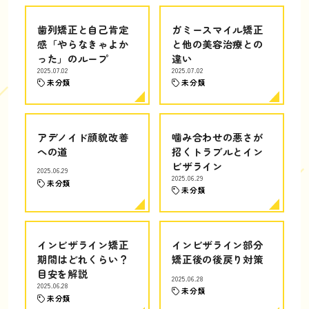
歯列矯正と自己肯定
ガミースマイル矯正
感「やらなきゃよか
と他の美容治療との
った」のループ
違い
2025.07.02
2025.07.02
未分類
未分類
アデノイド顔貌改善
噛み合わせの悪さが
への道
招くトラブルとイン
ビザライン
2025.06.29
2025.06.29
未分類
未分類
インビザライン矯正
インビザライン部分
期間はどれくらい？
矯正後の後戻り対策
目安を解説
2025.06.28
2025.06.28
未分類
未分類