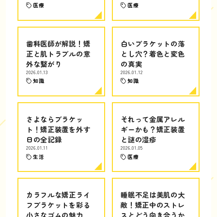
医療
医療
歯科医師が解説！矯
白いブラケットの落
正と肌トラブルの意
とし穴？着色と変色
外な繋がり
の真実
2026.01.13
2026.01.12
知識
知識
さよならブラケッ
それって金属アレル
ト！矯正装置を外す
ギーかも？矯正装置
日の全記録
と謎の湿疹
2026.01.11
2026.01.05
生活
医療
カラフルな矯正ライ
睡眠不足は美肌の大
フブラケットを彩る
敵！矯正中のストレ
小さなゴムの魅力
スとどう向き合うか