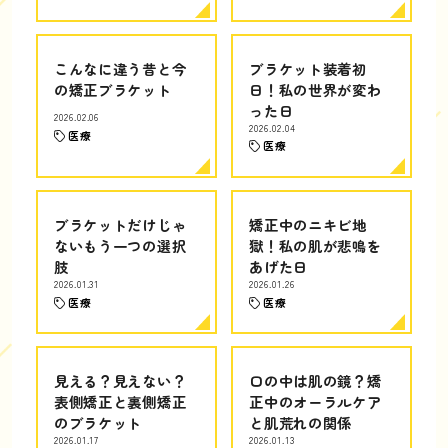
こんなに違う昔と今
ブラケット装着初
の矯正ブラケット
日！私の世界が変わ
った日
2026.02.06
2026.02.04
医療
医療
ブラケットだけじゃ
矯正中のニキビ地
ないもう一つの選択
獄！私の肌が悲鳴を
肢
あげた日
2026.01.31
2026.01.26
医療
医療
見える？見えない？
口の中は肌の鏡？矯
表側矯正と裏側矯正
正中のオーラルケア
のブラケット
と肌荒れの関係
2026.01.17
2026.01.13