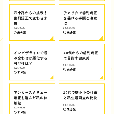
四十路からの挑戦！
アメリカで歯列矯正
歯列矯正で変わる未
を受ける手順と注意
来
点
2025.06.08
2025.06.08
未分類
未分類
インビザラインで噛
40代からの歯列矯正
み合わせが悪化する
で目指す健康美
可能性は？
2025.06.06
2025.06.07
未分類
未分類
アンカースクリュー
30代で矯正中の仕事
矯正を選んだ私の体
と私生活両立の秘訣
験談
2025.06.06
2025.06.06
未分類
未分類