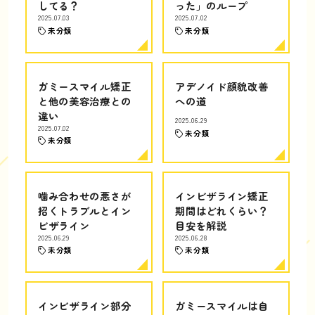
してる？
った」のループ
2025.07.03
2025.07.02
未分類
未分類
ガミースマイル矯正
アデノイド顔貌改善
と他の美容治療との
への道
違い
2025.06.29
2025.07.02
未分類
未分類
噛み合わせの悪さが
インビザライン矯正
招くトラブルとイン
期間はどれくらい？
ビザライン
目安を解説
2025.06.29
2025.06.28
未分類
未分類
インビザライン部分
ガミースマイルは自