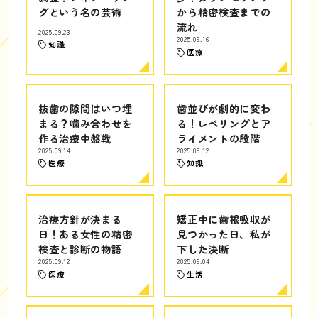
グという名の芸術
から精密検査までの
流れ
2025.09.23
2025.09.16
知識
医療
抜歯の隙間はいつ埋
歯並びが劇的に変わ
まる？噛み合わせを
る！レベリングとア
作る治療中盤戦
ライメントの段階
2025.09.14
2025.09.12
医療
知識
治療方針が決まる
矯正中に歯根吸収が
日！ある女性の精密
見つかった日、私が
検査と診断の物語
下した決断
2025.09.12
2025.09.04
医療
生活