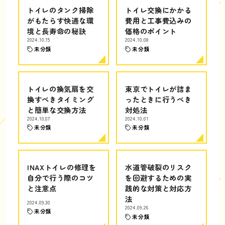
トイレのタンク掃除
トイレ交換にかかる
がもたらす快適な環
費用と工事費込みの
境と長寿命の秘訣
価格のポイント
2024.10.15
2024.10.08
未分類
未分類
トイレの換気扇を交
東京でトイレが詰ま
換すべきタイミング
ったときに行うべき
と簡単な交換方法
対処法
2024.10.07
2024.10.01
未分類
未分類
INAXトイレの修理を
水道管破裂のリスク
自分で行う際のコツ
を回避するための実
と注意点
践的な対策と対応方
法
2024.09.30
2024.09.26
未分類
未分類