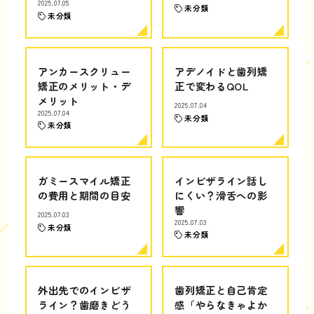
2025.07.05
未分類
未分類
アンカースクリュー
アデノイドと歯列矯
矯正のメリット・デ
正で変わるQOL
メリット
2025.07.04
2025.07.04
未分類
未分類
ガミースマイル矯正
インビザライン話し
の費用と期間の目安
にくい？滑舌への影
響
2025.07.03
2025.07.03
未分類
未分類
外出先でのインビザ
歯列矯正と自己肯定
ライン？歯磨きどう
感「やらなきゃよか