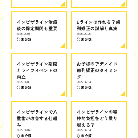
インビザライン治療
Eラインは作れる？歯
後の保定期間も重要
列矯正の誤解と真実
2025.06.05
2025.06.05
未分類
未分類
インビザライン期間
お子様のアデノイド
とライフイベントの
歯列矯正のタイミン
両立
グ
2025.06.05
2025.06.04
未分類
未分類
インビザラインで八
インビザラインの精
重歯が改善する仕組
神的負担をどう乗り
み
越える？
2025.06.04
2025.06.04
未分類
未分類