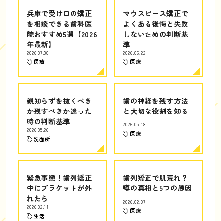
兵庫で受け口の矯正
マウスピース矯正で
を相談できる歯科医
よくある後悔と失敗
院おすすめ5選【2026
しないための判断基
年最新】
準
2026.07.30
2026.06.22
医療
医療
親知らずを抜くべき
歯の神経を残す方法
か残すべきか迷った
と大切な役割を知る
時の判断基準
2026.05.18
2026.05.26
医療
洗面所
緊急事態！歯列矯正
歯列矯正で肌荒れ？
中にブラケットが外
噂の真相と5つの原因
れたら
2026.02.07
2026.02.11
医療
生活