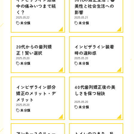
中の痛みいつまで続
美性と社会生活への
く？
影響
2025.05.22
2025.05.21
未分類
未分類
20代からの歯列矯
インビザライン装着
正！賢い選択
時の違和感
2025.05.20
2025.05.20
未分類
未分類
インビザライン部分
40代歯列矯正後の美
矯正のメリット・デ
しさを保つ秘訣
メリット
2025.05.20
2025.05.20
未分類
未分類
アンカースクリュー
トイレのつまり、私