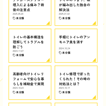
埋入による痛み？術
が編み出した独自の
後の注意点
解決法
2025.05.20
2025.01.02
未分類
未分類
トイレの基本構造を
手軽にトイレのアン
理解してトラブルを
モニア臭を消す
防ごう
2024.10.24
2024.11.07
未分類
未分類
高齢者向けトイレリ
トイレ修理でぼった
フォームで安心な暮
くられた！その時の
らしを補助金で実現
対処法とは？
2024.10.23
2024.10.17
未分類
未分類