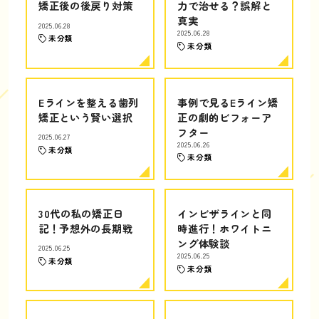
矯正後の後戻り対策
力で治せる？誤解と
真実
2025.06.28
2025.06.28
未分類
未分類
Eラインを整える歯列
事例で見るEライン矯
矯正という賢い選択
正の劇的ビフォーア
フター
2025.06.27
2025.06.26
未分類
未分類
30代の私の矯正日
インビザラインと同
記！予想外の長期戦
時進行！ホワイトニ
ング体験談
2025.06.25
2025.06.25
未分類
未分類