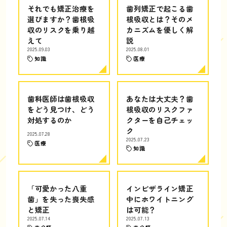
それでも矯正治療を
歯列矯正で起こる歯
選びますか？歯根吸
根吸収とは？そのメ
収のリスクを乗り越
カニズムを優しく解
えて
説
2025.09.03
2025.08.01
知識
医療
歯科医師は歯根吸収
あなたは大丈夫？歯
をどう見つけ、どう
根吸収のリスクファ
対処するのか
クターを自己チェッ
ク
2025.07.28
2025.07.23
医療
知識
「可愛かった八重
インビザライン矯正
歯」を失った喪失感
中にホワイトニング
と矯正
は可能？
2025.07.14
2025.07.13