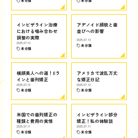
未分類
未分類
インビザライン治療
アデノイド顔貌と歯
における噛み合わせ
並びへの影響
調整の実際
2025.07.13
2025.07.13
未分類
未分類
横顔美人への道！Eラ
アメリカで波乱万丈
インと歯列矯正
な矯正日記
2025.07.13
2025.07.12
未分類
未分類
米国での歯列矯正の
インビザライン部分
種類と費用の実情
矯正！私の体験談
2025.07.11
2025.07.11
未分類
未分類