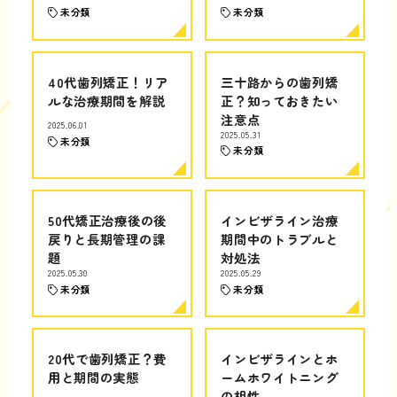
未分類
未分類
40代歯列矯正！リア
三十路からの歯列矯
ルな治療期間を解説
正？知っておきたい
注意点
2025.06.01
2025.05.31
未分類
未分類
50代矯正治療後の後
インビザライン治療
戻りと長期管理の課
期間中のトラブルと
題
対処法
2025.05.30
2025.05.29
未分類
未分類
20代で歯列矯正？費
インビザラインとホ
用と期間の実態
ームホワイトニング
の相性