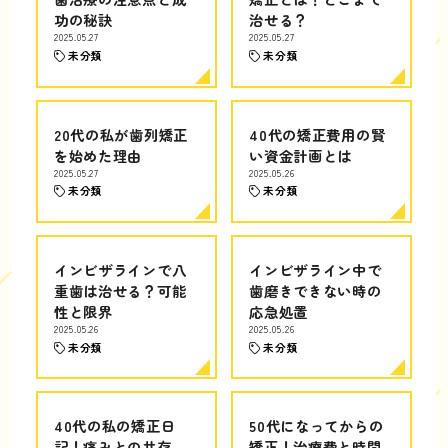
功の秘訣
治せる？
2025.05.27
2025.05.27
未分類
未分類
20代の私が歯列矯正
40代の矯正費用の賢
を始めた理由
い資金計画とは
2025.05.27
2025.05.26
未分類
未分類
インビザラインで八
インビザライン中で
重歯は治せる？可能
歯磨きできない時の
性と限界
応急処置
2025.05.26
2025.05.26
未分類
未分類
40代の私の矯正日
50代になってからの
記！痛みとの共存
矯正！治療費と時間