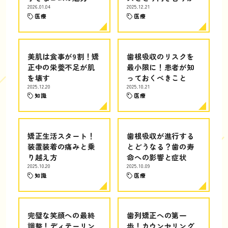
2026.01.04
2025.12.21
医療
医療
美肌は食事が9割！矯
歯根吸収のリスクを
正中の栄養不足が肌
最小限に！患者が知
を壊す
っておくべきこと
2025.12.20
2025.10.21
知識
医療
矯正生活スタート！
歯根吸収が進行する
装置装着の痛みと乗
とどうなる？歯の寿
り越え方
命への影響と症状
2025.10.20
2025.10.09
知識
医療
完璧な笑顔への最終
歯列矯正への第一
調整！ディテーリン
歩！カウンセリング