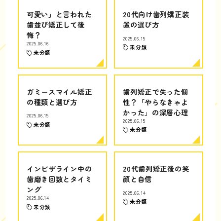
可愛い」と言われた
20代向け歯列矯正装
歯並び矯正して後
置の選び方
悔？
2025.06.15
2025.06.16
未分類
未分類
ガミースマイル矯正
歯列矯正で失った個
の種類と選び方
性？「やらなきゃよ
かった」の深層心理
2025.06.15
2025.06.15
未分類
未分類
インビザライン中の
20代歯列矯正後の笑
歯磨き回数とタイミ
顔と自信
ング
2025.06.14
2025.06.14
未分類
未分類