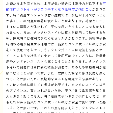
水道から水を流すため、水圧が低い場合には洗浄力が低下する
可
能性によりトイレがつまりやすくなり葛城市が悩むこと
がありま
す。特に高層マンションや古い建物では、水圧が十分でないこと
が多く、この問題が顕著に現れることがあります。結果として、
トイレの清潔さが保たれず、不快な思いをすることになるかもし
れません。また、タンクレストイレは電力を使用して動作するた
め、停電時には使用できなくなるリスクがあります。災害時や長
時間の停電が発生する地域では、従来のタンク式トイレの方が安
心して使用できるでしょう。タンク式トイレは電気を必要とせ
ず、どのような状況でも安定して使用可能です。さらに、設置費
用やメンテナンスコストも高くなることがあります。タンクレス
トイレの設置には専門的な技術が必要で、そのため初期費用が高
額になることが多いです。また、故障した場合の修理費用も高く
つくことが多いため、長期的なコストを考慮する必要がありま
す。使い心地に関しても考慮が必要です。タンクレストイレはそ
のデザイン上、背もたれがないため、座り心地に違和感を覚える
人も少なくありません。特に高齢者や小さな子供にとっては、背
もたれがある従来のタンク式トイレの方が安全で使いやすいと感
じることが多いです。これらの点を踏まえると、タンクレストイ