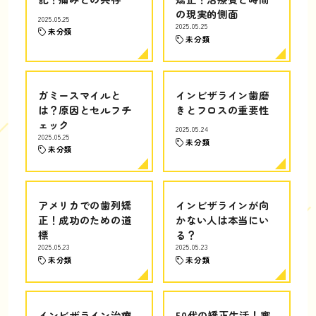
の現実的側面
2025.05.25
2025.05.25
未分類
未分類
ガミースマイルと
インビザライン歯磨
は？原因とセルフチ
きとフロスの重要性
ェック
2025.05.24
2025.05.25
未分類
未分類
アメリカでの歯列矯
インビザラインが向
正！成功のための道
かない人は本当にい
標
る？
2025.05.23
2025.05.23
未分類
未分類
インビザライン治療
50代の矯正生活！審