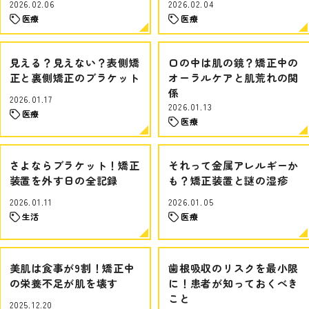
2026.02.06
2026.02.04
医療
医療
見える？見えない？表側矯
口の中は肌の鏡？矯正中の
正と裏側矯正のブラケット
オーラルケアと肌荒れの関
係
2026.01.17
2026.01.13
医療
医療
さよならブラケット！矯正
それって金属アレルギーか
装置を外す日の全記録
も？矯正装置と謎の湿疹
2026.01.11
2026.01.05
生活
医療
美肌は食事が9割！矯正中
歯根吸収のリスクを最小限
の栄養不足が肌を壊す
に！患者が知っておくべき
こと
2025.12.20