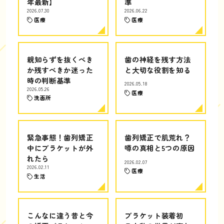
年最新】
準
2026.07.30
2026.06.22
医療
医療
親知らずを抜くべき
歯の神経を残す方法
か残すべきか迷った
と大切な役割を知る
時の判断基準
2026.05.18
2026.05.26
医療
洗面所
緊急事態！歯列矯正
歯列矯正で肌荒れ？
中にブラケットが外
噂の真相と5つの原因
れたら
2026.02.07
2026.02.11
医療
生活
こんなに違う昔と今
ブラケット装着初