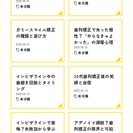
2025.06.16
未分類
未分類
ガミースマイル矯正
歯列矯正で失った個
の種類と選び方
性？「やらなきゃよ
かった」の深層心理
2025.06.15
2025.06.15
未分類
未分類
インビザライン中の
20代歯列矯正後の笑
歯磨き回数とタイミ
顔と自信
ング
2025.06.14
2025.06.14
未分類
未分類
インビザラインで後
アデノイド顔貌？歯
悔？失敗談から学ぶ
列矯正の限界と可能