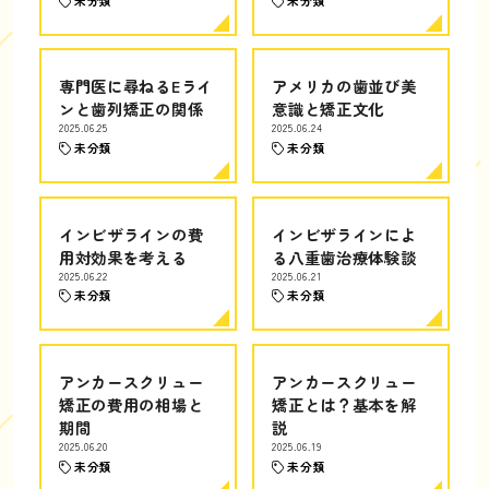
未分類
未分類
専門医に尋ねるEライ
アメリカの歯並び美
ンと歯列矯正の関係
意識と矯正文化
2025.06.25
2025.06.24
未分類
未分類
インビザラインの費
インビザラインによ
用対効果を考える
る八重歯治療体験談
2025.06.22
2025.06.21
未分類
未分類
アンカースクリュー
アンカースクリュー
矯正の費用の相場と
矯正とは？基本を解
期間
説
2025.06.20
2025.06.19
未分類
未分類