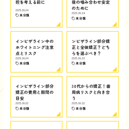
担を考える前に
後の噛み合わせ安定
のために
2025.06.04
2025.06.04
未分類
未分類
インビザライン中の
ンビザライン部分矯
ホワイトニング注意
正と全体矯正？どち
点とリスク
らを選ぶべき？
2025.06.04
2025.06.03
未分類
未分類
インビザライン部分
30代からの矯正！歯
矯正の費用と期間の
周病リスクと向き合
目安
う
2025.06.02
2025.06.02
未分類
未分類