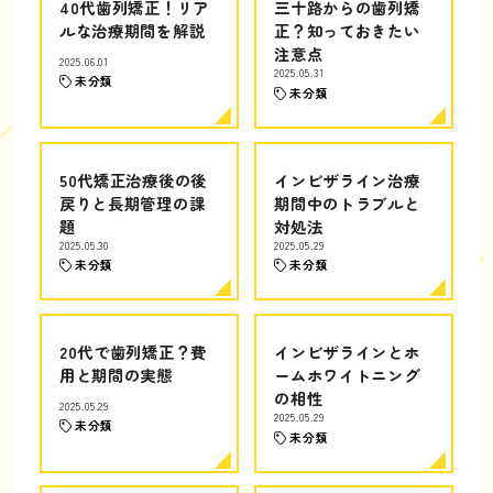
40代歯列矯正！リア
三十路からの歯列矯
ルな治療期間を解説
正？知っておきたい
注意点
2025.06.01
2025.05.31
未分類
未分類
50代矯正治療後の後
インビザライン治療
戻りと長期管理の課
期間中のトラブルと
題
対処法
2025.05.30
2025.05.29
未分類
未分類
20代で歯列矯正？費
インビザラインとホ
用と期間の実態
ームホワイトニング
の相性
2025.05.29
2025.05.29
未分類
未分類