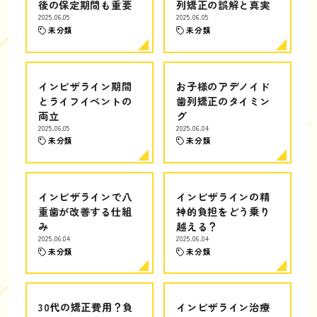
後の保定期間も重要
列矯正の誤解と真実
2025.06.05
2025.06.05
未分類
未分類
インビザライン期間
お子様のアデノイド
とライフイベントの
歯列矯正のタイミン
両立
グ
2025.06.05
2025.06.04
未分類
未分類
インビザラインで八
インビザラインの精
重歯が改善する仕組
神的負担をどう乗り
み
越える？
2025.06.04
2025.06.04
未分類
未分類
30代の矯正費用？負
インビザライン治療