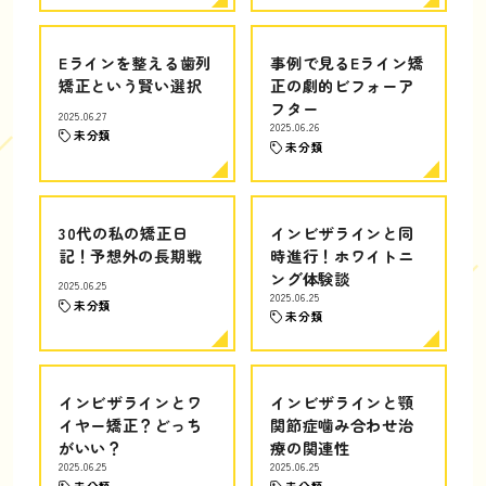
Eラインを整える歯列
事例で見るEライン矯
矯正という賢い選択
正の劇的ビフォーア
フター
2025.06.27
2025.06.26
未分類
未分類
30代の私の矯正日
インビザラインと同
記！予想外の長期戦
時進行！ホワイトニ
ング体験談
2025.06.25
2025.06.25
未分類
未分類
インビザラインとワ
インビザラインと顎
イヤー矯正？どっち
関節症噛み合わせ治
がいい？
療の関連性
2025.06.25
2025.06.25