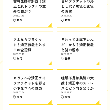
歯科医師が解説！矯
白いブラケットの落
正と肌トラブルの意
とし穴？着色と変色
外な繋がり
の真実
2026.01.13
2026.01.12
知識
知識
さよならブラケッ
それって金属アレル
ト！矯正装置を外す
ギーかも？矯正装置
日の全記録
と謎の湿疹
2026.01.11
2026.01.05
生活
医療
カラフルな矯正ライ
睡眠不足は美肌の大
フブラケットを彩る
敵！矯正中のストレ
小さなゴムの魅力
スとどう向き合うか
2026.01.04
2025.12.21
医療
医療