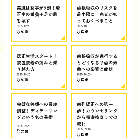
美肌は食事が9割！矯
歯根吸収のリスクを
正中の栄養不足が肌
最小限に！患者が知
を壊す
っておくべきこと
2025.12.20
2025.10.21
知識
医療
矯正生活スタート！
歯根吸収が進行する
装置装着の痛みと乗
とどうなる？歯の寿
り越え方
命への影響と症状
2025.10.20
2025.10.09
知識
医療
完璧な笑顔への最終
歯列矯正への第一
調整！ディテーリン
歩！カウンセリング
グという名の芸術
から精密検査までの
流れ
2025.09.23
2025.09.16
知識
医療