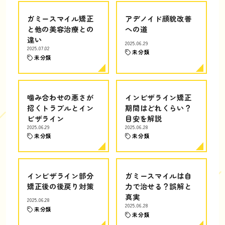
ガミースマイル矯正
アデノイド顔貌改善
と他の美容治療との
への道
違い
2025.06.29
2025.07.02
未分類
未分類
噛み合わせの悪さが
インビザライン矯正
招くトラブルとイン
期間はどれくらい？
ビザライン
目安を解説
2025.06.29
2025.06.28
未分類
未分類
インビザライン部分
ガミースマイルは自
矯正後の後戻り対策
力で治せる？誤解と
真実
2025.06.28
2025.06.28
未分類
未分類