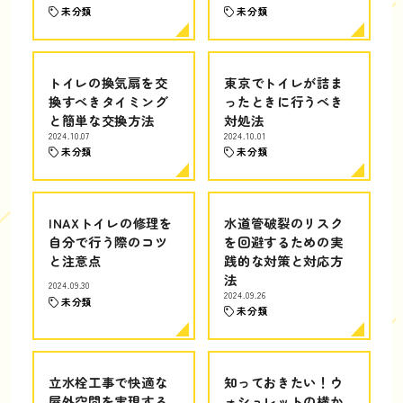
未分類
未分類
トイレの換気扇を交
東京でトイレが詰ま
換すべきタイミング
ったときに行うべき
と簡単な交換方法
対処法
2024.10.07
2024.10.01
未分類
未分類
INAXトイレの修理を
水道管破裂のリスク
自分で行う際のコツ
を回避するための実
と注意点
践的な対策と対応方
法
2024.09.30
2024.09.26
未分類
未分類
立水栓工事で快適な
知っておきたい！ウ
屋外空間を実現する
ォシュレットの横か