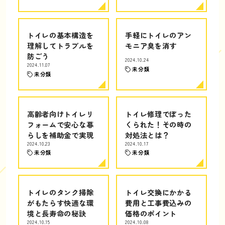
トイレの基本構造を
手軽にトイレのアン
理解してトラブルを
モニア臭を消す
防ごう
2024.10.24
2024.11.07
未分類
未分類
高齢者向けトイレリ
トイレ修理でぼった
フォームで安心な暮
くられた！その時の
らしを補助金で実現
対処法とは？
2024.10.23
2024.10.17
未分類
未分類
トイレのタンク掃除
トイレ交換にかかる
がもたらす快適な環
費用と工事費込みの
境と長寿命の秘訣
価格のポイント
2024.10.15
2024.10.08