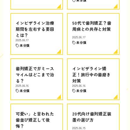
未分類
インビザライン治療
50代で歯列矯正？歯
期間を左右する要因
周病との共存と対策
とは？
2025.06.17
2025.06.17
未分類
未分類
歯列矯正でガミース
インビザライン矯
マイルはどこまで治
正！旅行中の歯磨き
る？
対策
2025.06.16
2025.06.16
未分類
未分類
可愛い」と言われた
20代向け歯列矯正装
歯並び矯正して後
置の選び方
悔？
2025.06.15