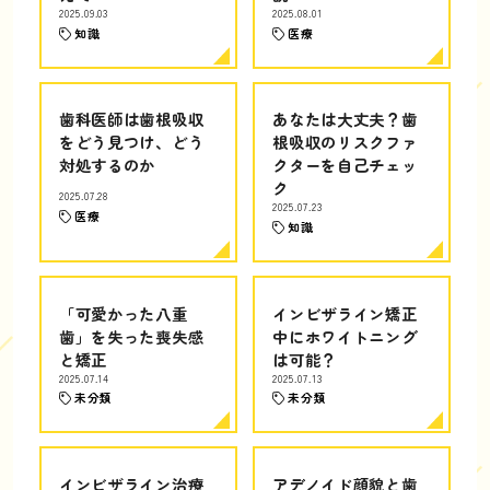
2025.09.03
2025.08.01
知識
医療
歯科医師は歯根吸収
あなたは大丈夫？歯
をどう見つけ、どう
根吸収のリスクファ
対処するのか
クターを自己チェッ
ク
2025.07.28
2025.07.23
医療
知識
「可愛かった八重
インビザライン矯正
歯」を失った喪失感
中にホワイトニング
と矯正
は可能？
2025.07.14
2025.07.13
未分類
未分類
インビザライン治療
アデノイド顔貌と歯