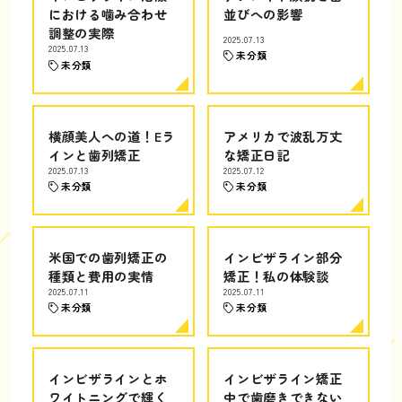
における噛み合わせ
並びへの影響
調整の実際
2025.07.13
2025.07.13
未分類
未分類
横顔美人への道！Eラ
アメリカで波乱万丈
インと歯列矯正
な矯正日記
2025.07.13
2025.07.12
未分類
未分類
米国での歯列矯正の
インビザライン部分
種類と費用の実情
矯正！私の体験談
2025.07.11
2025.07.11
未分類
未分類
インビザラインとホ
インビザライン矯正
ワイトニングで輝く
中で歯磨きできない