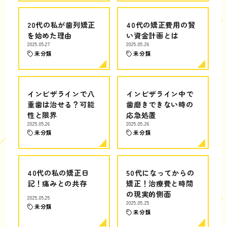
20代の私が歯列矯正
40代の矯正費用の賢
を始めた理由
い資金計画とは
2025.05.27
2025.05.26
未分類
未分類
インビザラインで八
インビザライン中で
重歯は治せる？可能
歯磨きできない時の
性と限界
応急処置
2025.05.26
2025.05.26
未分類
未分類
40代の私の矯正日
50代になってからの
記！痛みとの共存
矯正！治療費と時間
の現実的側面
2025.05.25
2025.05.25
未分類
未分類