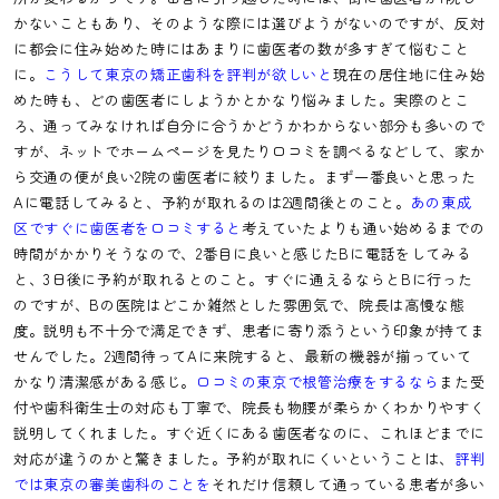
かないこともあり、そのような際には選びようがないのですが、反対
に都会に住み始めた時にはあまりに歯医者の数が多すぎて悩むこと
に。
こうして東京の矯正歯科を評判が欲しいと
現在の居住地に住み始
めた時も、どの歯医者にしようかとかなり悩みました。実際のとこ
ろ、通ってみなければ自分に合うかどうかわからない部分も多いので
すが、ネットでホームページを見たり口コミを調べるなどして、家か
ら交通の便が良い2院の歯医者に絞りました。まず一番良いと思った
Aに電話してみると、予約が取れるのは2週間後とのこと。
あの東成
区ですぐに歯医者を口コミすると
考えていたよりも通い始めるまでの
時間がかかりそうなので、2番目に良いと感じたBに電話をしてみる
と、3日後に予約が取れるとのこと。すぐに通えるならとBに行った
のですが、Bの医院はどこか雑然とした雰囲気で、院長は高慢な態
度。説明も不十分で満足できず、患者に寄り添うという印象が持てま
せんでした。2週間待ってAに来院すると、最新の機器が揃っていて
かなり清潔感がある感じ。
口コミの東京で根管治療をするなら
また受
付や歯科衛生士の対応も丁寧で、院長も物腰が柔らかくわかりやすく
説明してくれました。すぐ近くにある歯医者なのに、これほどまでに
対応が違うのかと驚きました。予約が取れにくいということは、
評判
では東京の審美歯科のことを
それだけ信頼して通っている患者が多い