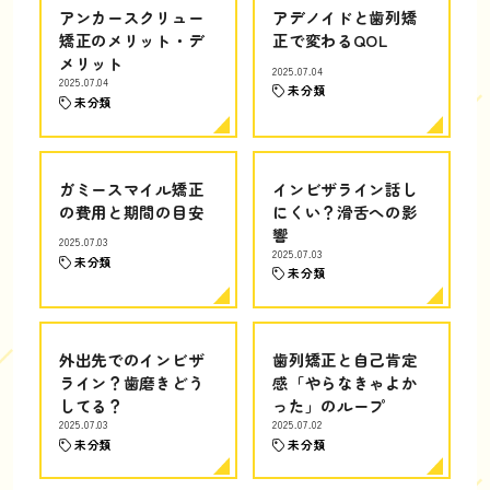
アンカースクリュー
アデノイドと歯列矯
矯正のメリット・デ
正で変わるQOL
メリット
2025.07.04
2025.07.04
未分類
未分類
ガミースマイル矯正
インビザライン話し
の費用と期間の目安
にくい？滑舌への影
響
2025.07.03
2025.07.03
未分類
未分類
外出先でのインビザ
歯列矯正と自己肯定
ライン？歯磨きどう
感「やらなきゃよか
してる？
った」のループ
2025.07.03
2025.07.02
未分類
未分類