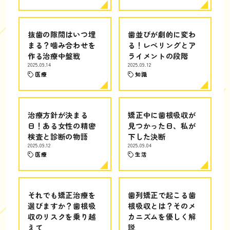
抜歯の隙間はいつ埋
歯並びが劇的に変わ
まる？噛み合わせを
る！レベリングとア
作る治療中盤戦
ライメントの段階
2025.09.14
2025.09.12
医療
知識
治療方針が決まる
矯正中に歯根吸収が
日！ある女性の精密
見つかった日、私が
検査と診断の物語
下した決断
2025.09.12
2025.09.04
医療
生活
それでも矯正治療を
歯列矯正で起こる歯
選びますか？歯根吸
根吸収とは？そのメ
収のリスクを乗り越
カニズムを優しく解
えて
説