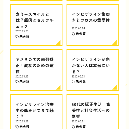
ガミースマイルと
インビザライン歯磨
は？原因とセルフチ
きとフロスの重要性
ェック
2025.05.24
2025.05.25
未分類
未分類
アメリカでの歯列矯
インビザラインが向
正！成功のための道
かない人は本当にい
標
る？
2025.05.23
2025.05.23
未分類
未分類
インビザライン治療
50代の矯正生活！審
中の痛みいつまで続
美性と社会生活への
く？
影響
2025.05.22
2025.05.21
未分類
未分類