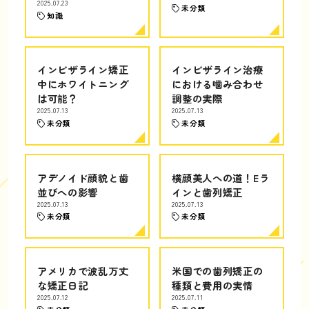
2025.07.23
未分類
知識
インビザライン矯正
インビザライン治療
中にホワイトニング
における噛み合わせ
は可能？
調整の実際
2025.07.13
2025.07.13
未分類
未分類
アデノイド顔貌と歯
横顔美人への道！Eラ
並びへの影響
インと歯列矯正
2025.07.13
2025.07.13
未分類
未分類
アメリカで波乱万丈
米国での歯列矯正の
な矯正日記
種類と費用の実情
2025.07.12
2025.07.11