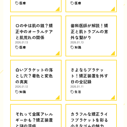
医療
医療
口の中は肌の鏡？矯
歯科医師が解説！矯
正中のオーラルケア
正と肌トラブルの意
と肌荒れの関係
外な繋がり
2026.01.13
2026.01.13
医療
知識
白いブラケットの落
さよならブラケッ
とし穴？着色と変色
ト！矯正装置を外す
の真実
日の全記録
2026.01.12
2026.01.11
知識
生活
それって金属アレル
カラフルな矯正ライ
ギーかも？矯正装置
フブラケットを彩る
と謎の湿疹
小さなゴムの魅力