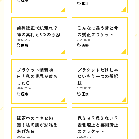
生活
歯列矯正で肌荒れ？
こんなに違う昔と今
噂の真相と5つの原因
の矯正ブラケット
2026.02.07
2026.02.06
医療
医療
ブラケット装着初
ブラケットだけじゃ
日！私の世界が変わ
ないもう一つの選択
った日
肢
2026.02.04
2026.01.31
医療
医療
矯正中のニキビ地
見える？見えない？
獄！私の肌が悲鳴を
表側矯正と裏側矯正
あげた日
のブラケット
2026.01.26
2026.01.17