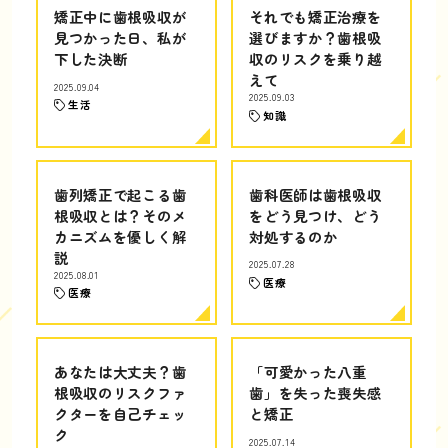
矯正中に歯根吸収が
それでも矯正治療を
見つかった日、私が
選びますか？歯根吸
下した決断
収のリスクを乗り越
えて
2025.09.04
2025.09.03
生活
知識
歯列矯正で起こる歯
歯科医師は歯根吸収
根吸収とは？そのメ
をどう見つけ、どう
カニズムを優しく解
対処するのか
説
2025.07.28
2025.08.01
医療
医療
あなたは大丈夫？歯
「可愛かった八重
根吸収のリスクファ
歯」を失った喪失感
クターを自己チェッ
と矯正
ク
2025.07.14