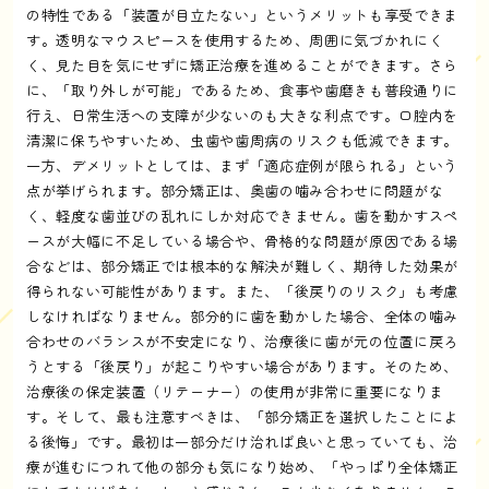
の特性である「装置が目立たない」というメリットも享受できま
す。透明なマウスピースを使用するため、周囲に気づかれにく
く、見た目を気にせずに矯正治療を進めることができます。さら
に、「取り外しが可能」であるため、食事や歯磨きも普段通りに
行え、日常生活への支障が少ないのも大きな利点です。口腔内を
清潔に保ちやすいため、虫歯や歯周病のリスクも低減できます。
一方、デメリットとしては、まず「適応症例が限られる」という
点が挙げられます。部分矯正は、奥歯の噛み合わせに問題がな
く、軽度な歯並びの乱れにしか対応できません。歯を動かすスペ
ースが大幅に不足している場合や、骨格的な問題が原因である場
合などは、部分矯正では根本的な解決が難しく、期待した効果が
得られない可能性があります。また、「後戻りのリスク」も考慮
しなければなりません。部分的に歯を動かした場合、全体の噛み
合わせのバランスが不安定になり、治療後に歯が元の位置に戻ろ
うとする「後戻り」が起こりやすい場合があります。そのため、
治療後の保定装置（リテーナー）の使用が非常に重要になりま
す。そして、最も注意すべきは、「部分矯正を選択したことによ
る後悔」です。最初は一部分だけ治れば良いと思っていても、治
療が進むにつれて他の部分も気になり始め、「やっぱり全体矯正