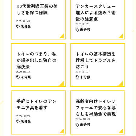
40代歯列矯正後の美
アンカースクリュー
しさを保つ秘訣
埋入による痛み？術
後の注意点
2025.05.20
2025.05.20
未分類
未分類
トイレのつまり、私
トイレの基本構造を
が編み出した独自の
理解してトラブルを
解決法
防ごう
2025.01.02
2024.11.07
未分類
未分類
手軽にトイレのアン
高齢者向けトイレリ
モニア臭を消す
フォームで安心な暮
らしを補助金で実現
2024.10.24
2024.10.23
未分類
未分類