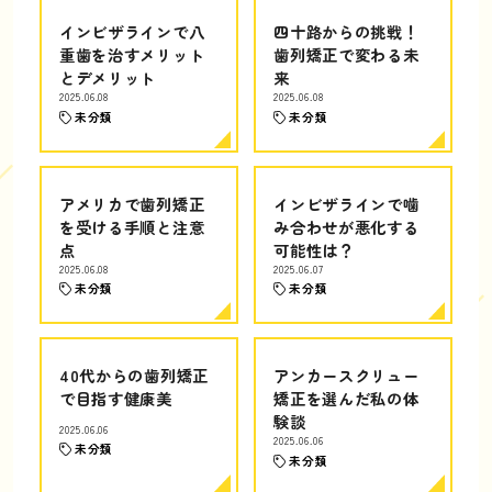
インビザラインで八
四十路からの挑戦！
重歯を治すメリット
歯列矯正で変わる未
とデメリット
来
2025.06.08
2025.06.08
未分類
未分類
アメリカで歯列矯正
インビザラインで噛
を受ける手順と注意
み合わせが悪化する
点
可能性は？
2025.06.08
2025.06.07
未分類
未分類
40代からの歯列矯正
アンカースクリュー
で目指す健康美
矯正を選んだ私の体
験談
2025.06.06
2025.06.06
未分類
未分類