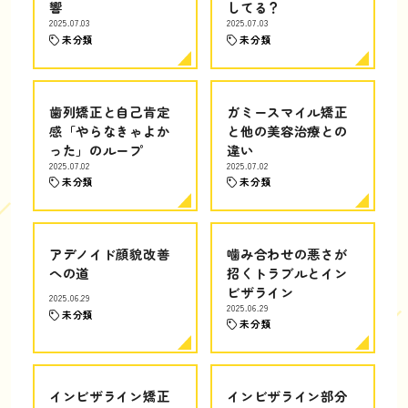
響
してる？
2025.07.03
2025.07.03
未分類
未分類
歯列矯正と自己肯定
ガミースマイル矯正
感「やらなきゃよか
と他の美容治療との
った」のループ
違い
2025.07.02
2025.07.02
未分類
未分類
アデノイド顔貌改善
噛み合わせの悪さが
への道
招くトラブルとイン
ビザライン
2025.06.29
2025.06.29
未分類
未分類
インビザライン矯正
インビザライン部分