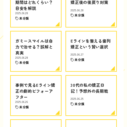
期間はどれくらい？
矯正後の後戻り対策
目安を解説
2025.06.28
2025.06.28
未分類
未分類
ガミースマイルは自
Eラインを整える歯列
力で治せる？誤解と
矯正という賢い選択
真実
2025.06.27
2025.06.28
未分類
未分類
事例で見るEライン矯
30代の私の矯正日
正の劇的ビフォーア
記！予想外の長期戦
フター
2025.06.25
2025.06.26
未分類
未分類