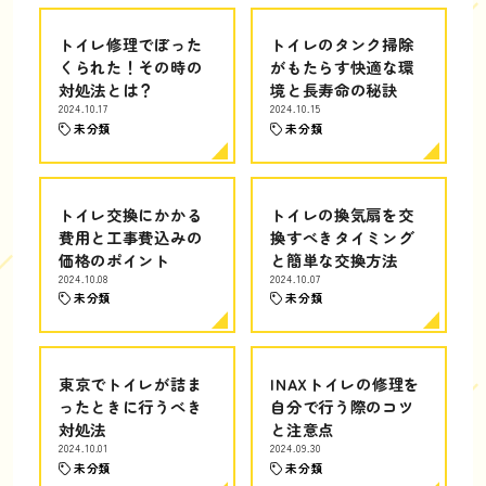
トイレ修理でぼった
トイレのタンク掃除
くられた！その時の
がもたらす快適な環
対処法とは？
境と長寿命の秘訣
2024.10.17
2024.10.15
未分類
未分類
トイレ交換にかかる
トイレの換気扇を交
費用と工事費込みの
換すべきタイミング
価格のポイント
と簡単な交換方法
2024.10.08
2024.10.07
未分類
未分類
東京でトイレが詰ま
INAXトイレの修理を
ったときに行うべき
自分で行う際のコツ
対処法
と注意点
2024.10.01
2024.09.30
未分類
未分類