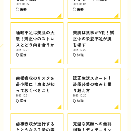
2026.01.05
2026.01.04
医療
医療
睡眠不足は美肌の大
美肌は食事が9割！矯
敵！矯正中のストレ
正中の栄養不足が肌
スとどう向き合うか
を壊す
2025.12.21
2025.12.20
医療
知識
歯根吸収のリスクを
矯正生活スタート！
最小限に！患者が知
装置装着の痛みと乗
っておくべきこと
り越え方
2025.10.21
2025.10.20
医療
知識
歯根吸収が進行する
完璧な笑顔への最終
とどうなる？歯の寿
調整！ディテーリン