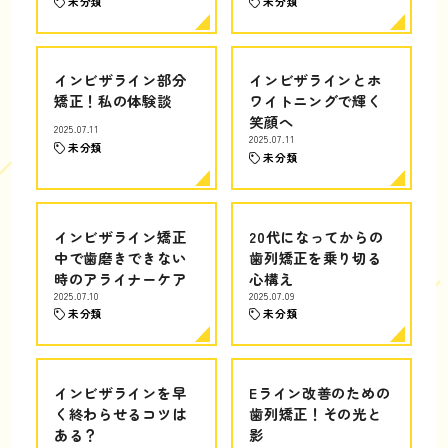
未分類
未分類
インビザライン部分
インビザラインとホ
矯正！私の体験談
ワイトニングで輝く
笑顔へ
2025.07.11
2025.07.11
未分類
未分類
インビザライン矯正
20代になってからの
中で歯磨きできない
歯列矯正を乗り切る
時のアライナーケア
心構え
2025.07.10
2025.07.09
未分類
未分類
インビザラインを早
Eライン改善のための
く終わらせるコツは
歯列矯正！その光と
ある？
影