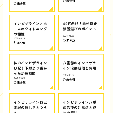
未分類
未分類
インビザラインとホ
40代向け！歯列矯正
ームホワイトニング
装置選びのポイント
の相性
2025.05.29
2025.05.29
未分類
未分類
私のインビザライン
八重歯のインビザラ
日記！予想より長か
イン治療期間と費用
った治療期間
2025.05.27
2025.05.28
未分類
未分類
インビザライン自己
インビザライン八重
管理の難しさとつら
歯治療の注意点と成
さ
功の秘訣