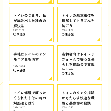
トイレのつまり、私
トイレの基本構造を
が編み出した独自の
理解してトラブルを
解決法
防ごう
2025.01.02
2024.11.07
未分類
未分類
手軽にトイレのアン
高齢者向けトイレリ
モニア臭を消す
フォームで安心な暮
らしを補助金で実現
2024.10.24
2024.10.23
未分類
未分類
トイレ修理でぼった
トイレのタンク掃除
くられた！その時の
がもたらす快適な環
対処法とは？
境と長寿命の秘訣
2024.10.17
2024.10.15