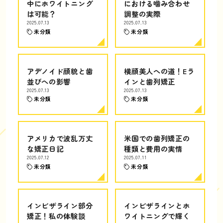
中にホワイトニング
における噛み合わせ
は可能？
調整の実際
2025.07.13
2025.07.13
未分類
未分類
アデノイド顔貌と歯
横顔美人への道！Eラ
並びへの影響
インと歯列矯正
2025.07.13
2025.07.13
未分類
未分類
アメリカで波乱万丈
米国での歯列矯正の
な矯正日記
種類と費用の実情
2025.07.12
2025.07.11
未分類
未分類
インビザライン部分
インビザラインとホ
矯正！私の体験談
ワイトニングで輝く