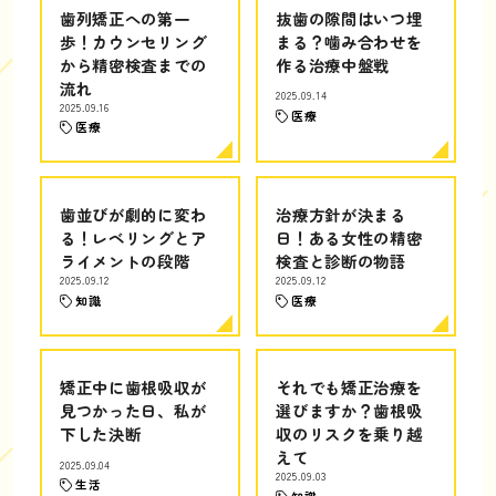
歯列矯正への第一
抜歯の隙間はいつ埋
歩！カウンセリング
まる？噛み合わせを
から精密検査までの
作る治療中盤戦
流れ
2025.09.14
2025.09.16
医療
医療
歯並びが劇的に変わ
治療方針が決まる
る！レベリングとア
日！ある女性の精密
ライメントの段階
検査と診断の物語
2025.09.12
2025.09.12
知識
医療
矯正中に歯根吸収が
それでも矯正治療を
見つかった日、私が
選びますか？歯根吸
下した決断
収のリスクを乗り越
えて
2025.09.04
2025.09.03
生活