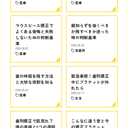
医療
医療
マウスピース矯正で
親知らずを抜くべき
よくある後悔と失敗
か残すべきか迷った
しないための判断基
時の判断基準
準
2026.05.26
2026.06.22
洗面所
医療
歯の神経を残す方法
緊急事態！歯列矯正
と大切な役割を知る
中にブラケットが外
れたら
2026.05.18
2026.02.11
医療
生活
歯列矯正で肌荒れ？
こんなに違う昔と今
噂の真相と5つの原因
の矯正ブラケット