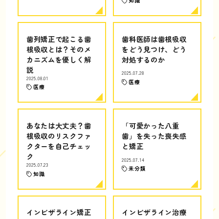
知識
歯列矯正で起こる歯
歯科医師は歯根吸収
根吸収とは？そのメ
をどう見つけ、どう
カニズムを優しく解
対処するのか
説
2025.07.28
2025.08.01
医療
医療
あなたは大丈夫？歯
「可愛かった八重
根吸収のリスクファ
歯」を失った喪失感
クターを自己チェッ
と矯正
ク
2025.07.14
2025.07.23
未分類
知識
インビザライン矯正
インビザライン治療