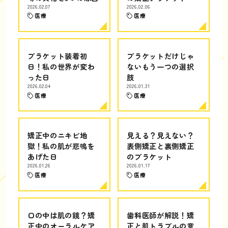
2026.02.07
2026.02.06
医療
医療
ブラケット装着初
ブラケットだけじゃ
日！私の世界が変わ
ないもう一つの選択
った日
肢
2026.02.04
2026.01.31
医療
医療
矯正中のニキビ地
見える？見えない？
獄！私の肌が悲鳴を
表側矯正と裏側矯正
あげた日
のブラケット
2026.01.26
2026.01.17
医療
医療
口の中は肌の鏡？矯
歯科医師が解説！矯
正中のオーラルケア
正と肌トラブルの意