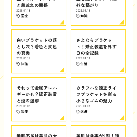
と肌荒れの関係
外な繋がり
2026.01.13
2026.01.13
医療
知識
白いブラケットの落
さよならブラケッ
とし穴？着色と変色
ト！矯正装置を外す
の真実
日の全記録
2026.01.12
2026.01.11
知識
生活
それって金属アレル
カラフルな矯正ライ
ギーかも？矯正装置
フブラケットを彩る
と謎の湿疹
小さなゴムの魅力
2026.01.05
2026.01.04
医療
医療
睡眠不足は美肌の大
美肌は食事が9割！矯