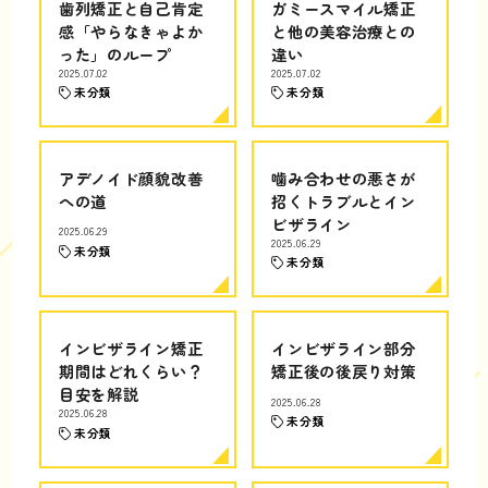
歯列矯正と自己肯定
ガミースマイル矯正
感「やらなきゃよか
と他の美容治療との
った」のループ
違い
2025.07.02
2025.07.02
未分類
未分類
アデノイド顔貌改善
噛み合わせの悪さが
への道
招くトラブルとイン
ビザライン
2025.06.29
2025.06.29
未分類
未分類
インビザライン矯正
インビザライン部分
期間はどれくらい？
矯正後の後戻り対策
目安を解説
2025.06.28
2025.06.28
未分類
未分類