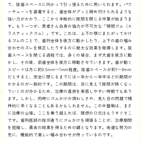
て、抜歯スペースに向かって引っ張るために用いられます。パワ
ーチェーンを装着すると、歯全体がグッと締め付けられるような
強い力がかかり、ここから本格的に隙間を閉じる作業が始まりま
す。もう一つが、患者さん自身の協力が不可欠な「顎間ゴム（エ
ラスティックゴム）」です。これは、上下の顎にまたがってかけ
るゴムのことで、歯列全体を後方に動かしたり、上下の歯の噛み
合わせのズレを修正したりするのに絶大な効果を発揮します。抜
歯スペースを閉じる過程では、多くの場合、まず犬歯を後方に動
かし、その後、前歯全体を後方に移動させていきます。歯が動く
スピードは月に約0.5mm〜1mm程度。抜歯スペースが約7〜8mm
だとすると、完全に閉じるまでには一年から一年半ほどの期間が
かかるのが一般的です。この期間は、目に見えて隙間が狭くなっ
ていくのが分かるため、治療の進捗を実感しやすい時期でもあり
ます。しかし、同時にゴムかけの煩わしさや、見た目の問題で精
神的に辛くなることもあるかもしれません。この中盤戦は、まさ
に治療の山場。ここを乗り越えれば、理想の口元はもうすぐそこ
です。歯科医師の指示通りにゴムかけを頑張ることが、治療期間
を短縮し、最良の結果を得るための鍵となります。地道な努力の
先に、機能的で美しい噛み合わせが待っているのです。