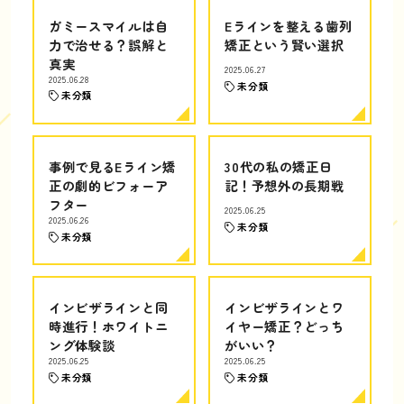
ガミースマイルは自
Eラインを整える歯列
力で治せる？誤解と
矯正という賢い選択
真実
2025.06.27
2025.06.28
未分類
未分類
事例で見るEライン矯
30代の私の矯正日
正の劇的ビフォーア
記！予想外の長期戦
フター
2025.06.25
2025.06.26
未分類
未分類
インビザラインと同
インビザラインとワ
時進行！ホワイトニ
イヤー矯正？どっち
ング体験談
がいい？
2025.06.25
2025.06.25
未分類
未分類