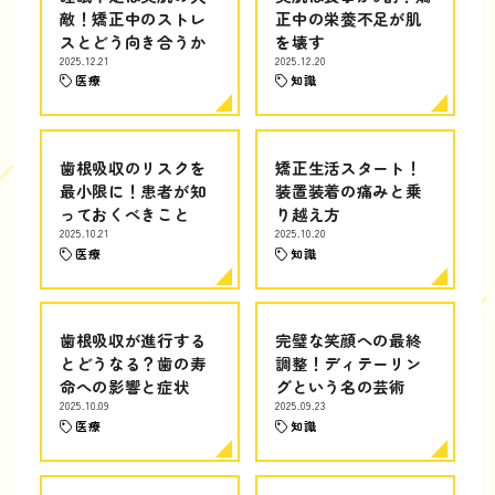
敵！矯正中のストレ
正中の栄養不足が肌
スとどう向き合うか
を壊す
2025.12.21
2025.12.20
医療
知識
歯根吸収のリスクを
矯正生活スタート！
最小限に！患者が知
装置装着の痛みと乗
っておくべきこと
り越え方
2025.10.21
2025.10.20
医療
知識
歯根吸収が進行する
完璧な笑顔への最終
とどうなる？歯の寿
調整！ディテーリン
命への影響と症状
グという名の芸術
2025.10.09
2025.09.23
医療
知識