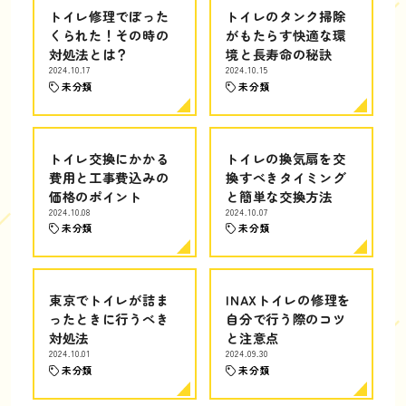
トイレ修理でぼった
トイレのタンク掃除
くられた！その時の
がもたらす快適な環
対処法とは？
境と長寿命の秘訣
2024.10.17
2024.10.15
未分類
未分類
トイレ交換にかかる
トイレの換気扇を交
費用と工事費込みの
換すべきタイミング
価格のポイント
と簡単な交換方法
2024.10.08
2024.10.07
未分類
未分類
東京でトイレが詰ま
INAXトイレの修理を
ったときに行うべき
自分で行う際のコツ
対処法
と注意点
2024.10.01
2024.09.30
未分類
未分類