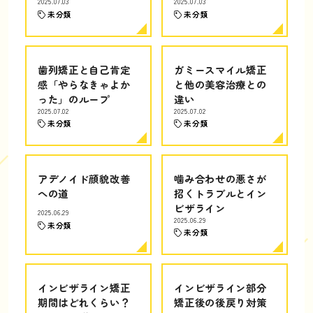
2025.07.03
2025.07.03
未分類
未分類
歯列矯正と自己肯定
ガミースマイル矯正
感「やらなきゃよか
と他の美容治療との
った」のループ
違い
2025.07.02
2025.07.02
未分類
未分類
アデノイド顔貌改善
噛み合わせの悪さが
への道
招くトラブルとイン
ビザライン
2025.06.29
2025.06.29
未分類
未分類
インビザライン矯正
インビザライン部分
期間はどれくらい？
矯正後の後戻り対策