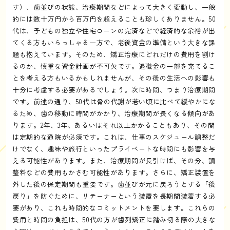
す）、歯並びの状態、治療期間などによって大きく変動し、一般
的には数十万円から百万円を超えることも珍しくありません。50
代は、子どもの独立や住宅ローンの完済などで経済的な余裕が出
てくる方もいらっしゃる一方で、老後資金の準備という大きな課
題も抱えています。そのため、矯正治療にどれだけの費用を割け
るのか、慎重な資金計画が不可欠です。退職金の一部を充てるこ
とを考える方もいるかもしれませんが、その後の生活への影響も
十分に考慮する必要があるでしょう。次に時間、つまり治療期間
です。前述の通り、50代は骨の代謝が若い頃に比べて緩やかにな
るため、歯の移動に時間がかかり、治療期間が長くなる傾向があ
ります。2年、3年、あるいはそれ以上かかることもあり、その間
は定期的な通院が必須です。これは、仕事のスケジュール調整だ
けでなく、趣味や旅行といったプライベートな時間にも影響を与
える可能性があります。また、治療期間が長引けば、その分、調
整料などの費用もかさむ可能性があります。さらに、矯正装置を
外した後の保定期間も重要です。歯並びが元に戻ろうとする「後
戻り」を防ぐために、リテーナーという装置を長期間装着する必
要があり、これも時間的なコミットメントを要します。これらの
費用と時間の負担は、50代の方が歯列矯正に踏み切る際の大きな