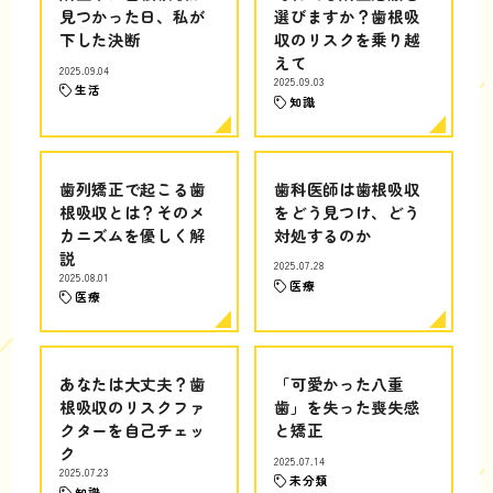
見つかった日、私が
選びますか？歯根吸
下した決断
収のリスクを乗り越
えて
2025.09.04
2025.09.03
生活
知識
歯列矯正で起こる歯
歯科医師は歯根吸収
根吸収とは？そのメ
をどう見つけ、どう
カニズムを優しく解
対処するのか
説
2025.07.28
2025.08.01
医療
医療
あなたは大丈夫？歯
「可愛かった八重
根吸収のリスクファ
歯」を失った喪失感
クターを自己チェッ
と矯正
ク
2025.07.14
2025.07.23
未分類
知識