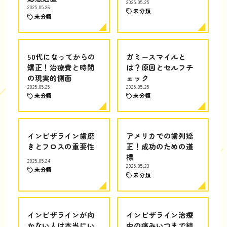
2025.05.25
2025.05.26
未分類
未分類
50代になってからの
ガミースマイルと
矯正！治療費と時間
は？原因とセルフチ
の現実的側面
ェック
2025.05.25
2025.05.25
未分類
未分類
インビザライン歯磨
アメリカでの歯列矯
きとフロスの重要性
正！成功のための道
標
2025.05.24
2025.05.23
未分類
未分類
インビザラインが向
インビザライン治療
かない人は本当にい
中の痛みいつまで続