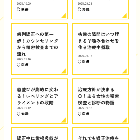
2025.10.09
2025.09.23
医療
知識
歯列矯正への第一
抜歯の隙間はいつ埋
歩！カウンセリング
まる？噛み合わせを
から精密検査までの
作る治療中盤戦
流れ
2025.09.14
2025.09.16
医療
医療
歯並びが劇的に変わ
治療方針が決まる
る！レベリングとア
日！ある女性の精密
ライメントの段階
検査と診断の物語
2025.09.12
2025.09.12
知識
医療
矯正中に歯根吸収が
それでも矯正治療を