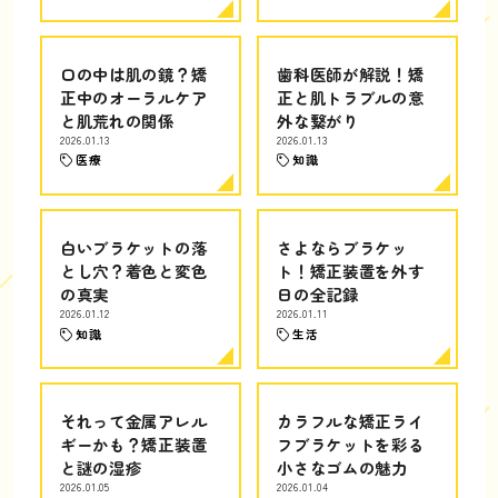
口の中は肌の鏡？矯
歯科医師が解説！矯
正中のオーラルケア
正と肌トラブルの意
と肌荒れの関係
外な繋がり
2026.01.13
2026.01.13
医療
知識
白いブラケットの落
さよならブラケッ
とし穴？着色と変色
ト！矯正装置を外す
の真実
日の全記録
2026.01.12
2026.01.11
知識
生活
それって金属アレル
カラフルな矯正ライ
ギーかも？矯正装置
フブラケットを彩る
と謎の湿疹
小さなゴムの魅力
2026.01.05
2026.01.04