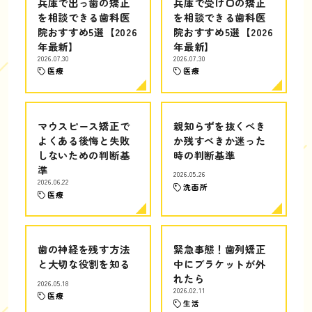
兵庫で出っ歯の矯正
兵庫で受け口の矯正
を相談できる歯科医
を相談できる歯科医
院おすすめ5選【2026
院おすすめ5選【2026
年最新】
年最新】
2026.07.30
2026.07.30
医療
医療
マウスピース矯正で
親知らずを抜くべき
よくある後悔と失敗
か残すべきか迷った
しないための判断基
時の判断基準
準
2026.05.26
2026.06.22
洗面所
医療
歯の神経を残す方法
緊急事態！歯列矯正
と大切な役割を知る
中にブラケットが外
れたら
2026.05.18
2026.02.11
医療
生活