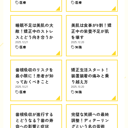
医療
医療
睡眠不足は美肌の大
美肌は食事が9割！矯
敵！矯正中のストレ
正中の栄養不足が肌
スとどう向き合うか
を壊す
2025.12.21
2025.12.20
医療
知識
歯根吸収のリスクを
矯正生活スタート！
最小限に！患者が知
装置装着の痛みと乗
っておくべきこと
り越え方
2025.10.21
2025.10.20
医療
知識
歯根吸収が進行する
完璧な笑顔への最終
とどうなる？歯の寿
調整！ディテーリン
命への影響と症状
グという名の芸術