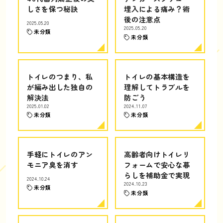
しさを保つ秘訣
埋入による痛み？術
後の注意点
2025.05.20
2025.05.20
未分類
未分類
トイレのつまり、私
トイレの基本構造を
が編み出した独自の
理解してトラブルを
解決法
防ごう
2025.01.02
2024.11.07
未分類
未分類
手軽にトイレのアン
高齢者向けトイレリ
モニア臭を消す
フォームで安心な暮
らしを補助金で実現
2024.10.24
2024.10.23
未分類
未分類