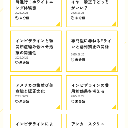
時進行！ホワイトニ
イヤー矯正？どっち
ング体験談
がいい？
2025.06.25
2025.06.25
未分類
未分類
インビザラインと顎
専門医に尋ねるEライ
関節症噛み合わせ治
ンと歯列矯正の関係
療の関連性
2025.06.25
2025.06.25
未分類
未分類
アメリカの歯並び美
インビザラインの費
意識と矯正文化
用対効果を考える
2025.06.24
2025.06.22
未分類
未分類
インビザラインによ
アンカースクリュー