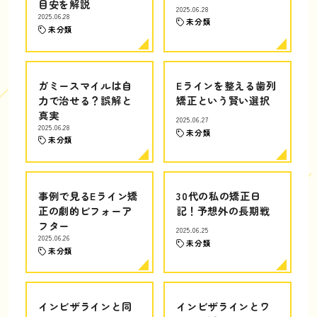
目安を解説
2025.06.28
2025.06.28
未分類
未分類
ガミースマイルは自
Eラインを整える歯列
力で治せる？誤解と
矯正という賢い選択
真実
2025.06.27
2025.06.28
未分類
未分類
事例で見るEライン矯
30代の私の矯正日
正の劇的ビフォーア
記！予想外の長期戦
フター
2025.06.25
2025.06.26
未分類
未分類
インビザラインと同
インビザラインとワ