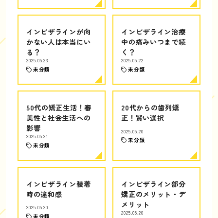
インビザラインが向
インビザライン治療
かない人は本当にい
中の痛みいつまで続
る？
く？
2025.05.23
2025.05.22
未分類
未分類
50代の矯正生活！審
20代からの歯列矯
美性と社会生活への
正！賢い選択
影響
2025.05.20
2025.05.21
未分類
未分類
インビザライン装着
インビザライン部分
時の違和感
矯正のメリット・デ
メリット
2025.05.20
2025.05.20
未分類