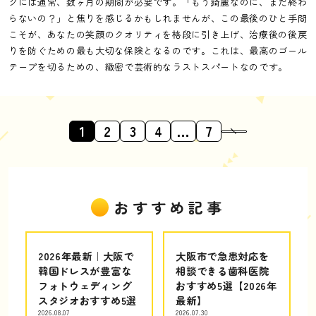
グには通常、数ヶ月の期間が必要です。「もう綺麗なのに、まだ終わ
らないの？」と焦りを感じるかもしれませんが、この最後のひと手間
こそが、あなたの笑顔のクオリティを格段に引き上げ、治療後の後戻
りを防ぐための最も大切な保険となるのです。これは、最高のゴール
テープを切るための、緻密で芸術的なラストスパートなのです。
1
2
3
4
…
7
おすすめ記事
2026年最新｜大阪で
大阪市で急患対応を
韓国ドレスが豊富な
相談できる歯科医院
フォトウェディング
おすすめ5選【2026年
スタジオおすすめ5選
最新】
2026.08.07
2026.07.30