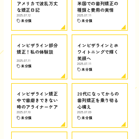
アメリカで波乱万丈
米国での歯列矯正の
な矯正日記
種類と費用の実情
2025.07.12
2025.07.11
未分類
未分類
インビザライン部分
インビザラインとホ
矯正！私の体験談
ワイトニングで輝く
笑顔へ
2025.07.11
2025.07.11
未分類
未分類
インビザライン矯正
20代になってからの
中で歯磨きできない
歯列矯正を乗り切る
時のアライナーケア
心構え
2025.07.10
2025.07.09
未分類
未分類