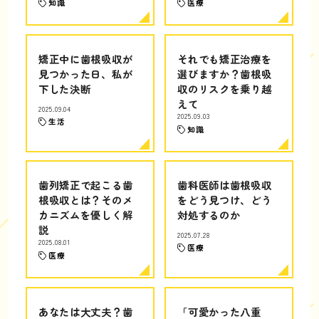
知識
医療
矯正中に歯根吸収が
それでも矯正治療を
見つかった日、私が
選びますか？歯根吸
下した決断
収のリスクを乗り越
えて
2025.09.04
2025.09.03
生活
知識
歯列矯正で起こる歯
歯科医師は歯根吸収
根吸収とは？そのメ
をどう見つけ、どう
カニズムを優しく解
対処するのか
説
2025.07.28
2025.08.01
医療
医療
あなたは大丈夫？歯
「可愛かった八重