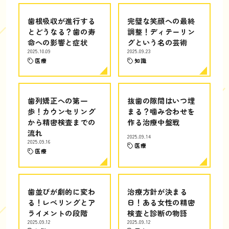
歯根吸収が進行する
完璧な笑顔への最終
とどうなる？歯の寿
調整！ディテーリン
命への影響と症状
グという名の芸術
2025.10.09
2025.09.23
医療
知識
歯列矯正への第一
抜歯の隙間はいつ埋
歩！カウンセリング
まる？噛み合わせを
から精密検査までの
作る治療中盤戦
流れ
2025.09.14
2025.09.16
医療
医療
歯並びが劇的に変わ
治療方針が決まる
る！レベリングとア
日！ある女性の精密
ライメントの段階
検査と診断の物語
2025.09.12
2025.09.12