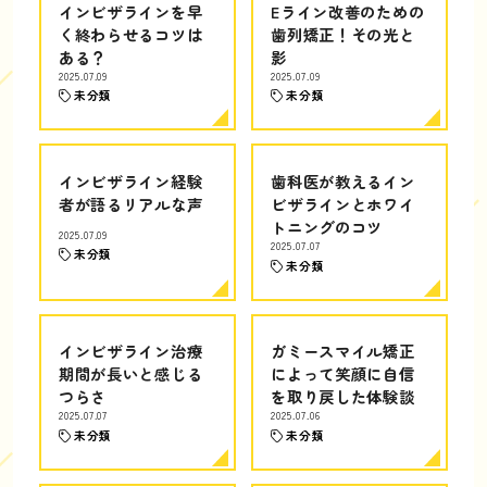
インビザラインを早
Eライン改善のための
く終わらせるコツは
歯列矯正！その光と
ある？
影
2025.07.09
2025.07.09
未分類
未分類
インビザライン経験
歯科医が教えるイン
者が語るリアルな声
ビザラインとホワイ
トニングのコツ
2025.07.09
2025.07.07
未分類
未分類
インビザライン治療
ガミースマイル矯正
期間が長いと感じる
によって笑顔に自信
つらさ
を取り戻した体験談
2025.07.07
2025.07.06
未分類
未分類