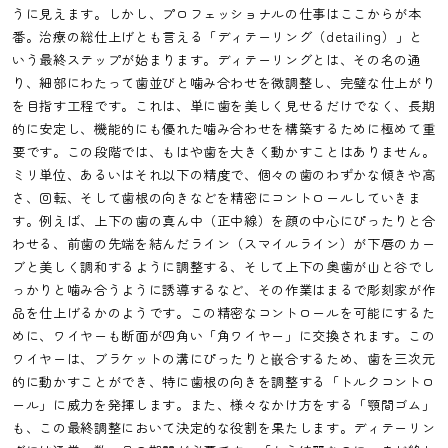
うに見えます。しかし、プロフェッショナルの仕事はここからが本
番。治療の総仕上げとも言える「ディテーリング（detailing）」と
いう最終ステップが始まります。ディテーリングとは、その名の通
り、細部にわたって歯並びと噛み合わせを微調整し、完璧な仕上がり
を目指す工程です。これは、単に歯を美しく見せるだけでなく、長期
的に安定し、機能的にも優れた噛み合わせを構築するために極めて重
要です。この段階では、もはや歯を大きく動かすことはありません。
ミリ単位、あるいはそれ以下の精度で、個々の歯のわずかな傾きや高
さ、回転、そして歯根の向きなどを精密にコントロールしていきま
す。例えば、上下の歯の真ん中（正中線）を顔の中心にぴったりと合
わせる、前歯の先端を結んだライン（スマイルライン）が下唇のカー
ブと美しく調和するように調整する、そして上下の奥歯が山と谷でし
っかりと噛み合うように誘導するなど、その作業はまるで彫刻家が作
品を仕上げるかのようです。この精密なコントロールを可能にするた
めに、ワイヤーも断面が四角い「角ワイヤー」に交換されます。この
ワイヤーは、ブラケットの溝にぴったりと嵌合するため、歯を三次元
的に動かすことができ、特に歯根の向きを調整する「トルクコントロ
ール」に威力を発揮します。また、様々なかけ方をする「顎間ゴム」
も、この最終調整において決定的な役割を果たします。ディテーリン