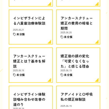
インビザラインによ
アンカースクリュー
る八重歯治療体験談
矯正の費用の相場と
期間
2025.06.21
2025.06.20
未分類
未分類
アンカースクリュー
矯正後の顔の変化
矯正とは？基本を解
「可愛くなくなっ
説
た」と感じる理由
2025.06.19
2025.06.19
未分類
未分類
インビザライン体験
アデノイドと口呼吸
談噛み合わせ改善の
私の矯正体験談
道のり
2025.06.19
2025.06.19