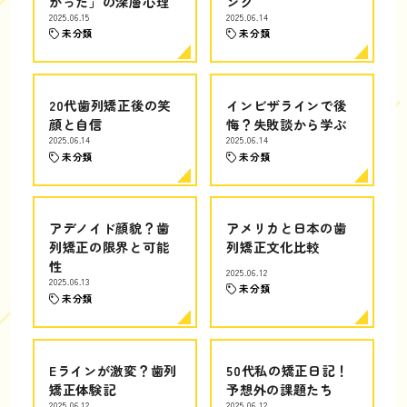
かった」の深層心理
ング
2025.06.15
2025.06.14
未分類
未分類
20代歯列矯正後の笑
インビザラインで後
顔と自信
悔？失敗談から学ぶ
2025.06.14
2025.06.14
未分類
未分類
アデノイド顔貌？歯
アメリカと日本の歯
列矯正の限界と可能
列矯正文化比較
性
2025.06.12
2025.06.13
未分類
未分類
Eラインが激変？歯列
50代私の矯正日記！
矯正体験記
予想外の課題たち
2025.06.12
2025.06.12