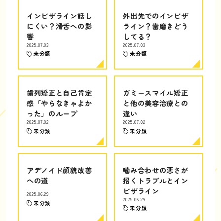
インビザライン話し
外出先でのインビザ
にくい？滑舌への影
ライン？歯磨きどう
響
してる？
2025.07.03
2025.07.03
未分類
未分類
歯列矯正と自己肯定
ガミースマイル矯正
感「やらなきゃよか
と他の美容治療との
った」のループ
違い
2025.07.02
2025.07.02
未分類
未分類
アデノイド顔貌改善
噛み合わせの悪さが
への道
招くトラブルとイン
ビザライン
2025.06.29
2025.06.29
未分類
未分類