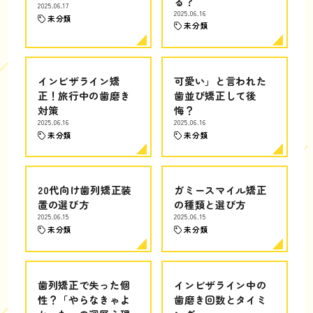
る？
2025.06.17
2025.06.16
未分類
未分類
インビザライン矯
可愛い」と言われた
正！旅行中の歯磨き
歯並び矯正して後
対策
悔？
2025.06.16
2025.06.16
未分類
未分類
20代向け歯列矯正装
ガミースマイル矯正
置の選び方
の種類と選び方
2025.06.15
2025.06.15
未分類
未分類
歯列矯正で失った個
インビザライン中の
性？「やらなきゃよ
歯磨き回数とタイミ