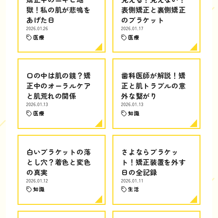
獄！私の肌が悲鳴を
表側矯正と裏側矯正
あげた日
のブラケット
2026.01.26
2026.01.17
医療
医療
口の中は肌の鏡？矯
歯科医師が解説！矯
正中のオーラルケア
正と肌トラブルの意
と肌荒れの関係
外な繋がり
2026.01.13
2026.01.13
医療
知識
白いブラケットの落
さよならブラケッ
とし穴？着色と変色
ト！矯正装置を外す
の真実
日の全記録
2026.01.12
2026.01.11
知識
生活