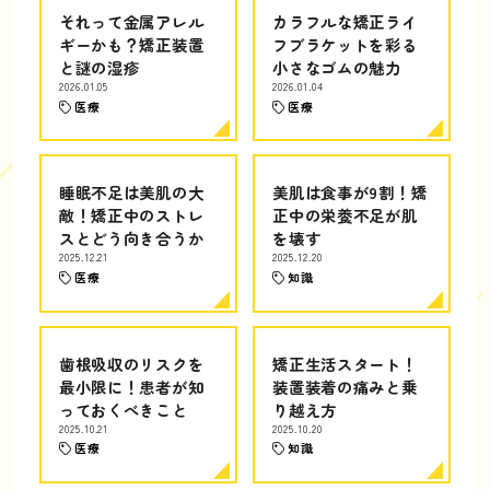
それって金属アレル
カラフルな矯正ライ
ギーかも？矯正装置
フブラケットを彩る
と謎の湿疹
小さなゴムの魅力
2026.01.05
2026.01.04
医療
医療
睡眠不足は美肌の大
美肌は食事が9割！矯
敵！矯正中のストレ
正中の栄養不足が肌
スとどう向き合うか
を壊す
2025.12.21
2025.12.20
医療
知識
歯根吸収のリスクを
矯正生活スタート！
最小限に！患者が知
装置装着の痛みと乗
っておくべきこと
り越え方
2025.10.21
2025.10.20
医療
知識