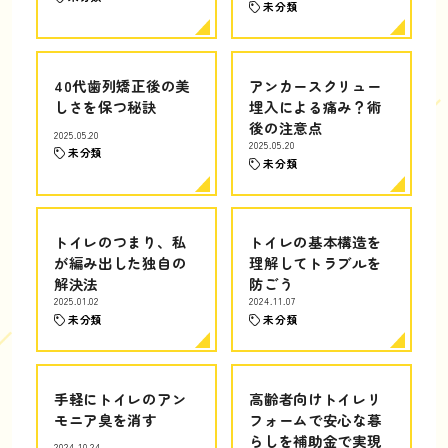
未分類
40代歯列矯正後の美
アンカースクリュー
しさを保つ秘訣
埋入による痛み？術
後の注意点
2025.05.20
2025.05.20
未分類
未分類
トイレのつまり、私
トイレの基本構造を
が編み出した独自の
理解してトラブルを
解決法
防ごう
2025.01.02
2024.11.07
未分類
未分類
手軽にトイレのアン
高齢者向けトイレリ
モニア臭を消す
フォームで安心な暮
らしを補助金で実現
2024.10.24