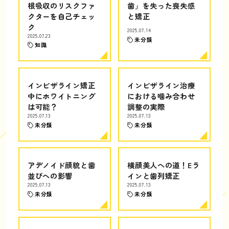
根吸収のリスクファ
歯」を失った喪失感
クターを自己チェッ
と矯正
ク
2025.07.14
2025.07.23
未分類
知識
インビザライン矯正
インビザライン治療
中にホワイトニング
における噛み合わせ
は可能？
調整の実際
2025.07.13
2025.07.13
未分類
未分類
アデノイド顔貌と歯
横顔美人への道！Eラ
並びへの影響
インと歯列矯正
2025.07.13
2025.07.13
未分類
未分類