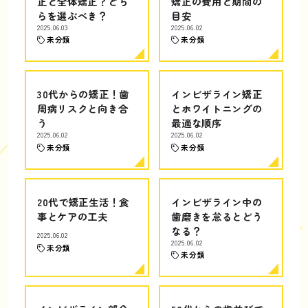
正と全体矯正？どち
矯正の費用と期間の
らを選ぶべき？
目安
2025.06.03
2025.06.02
未分類
未分類
30代からの矯正！歯
インビザライン矯正
周病リスクと向き合
とホワイトニングの
う
最適な順序
2025.06.02
2025.06.02
未分類
未分類
20代で矯正生活！食
インビザライン中の
事とケアの工夫
歯磨きを怠るとどう
なる？
2025.06.02
2025.06.02
未分類
未分類