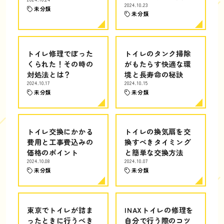
2024.10.23
未分類
未分類
トイレ修理でぼった
トイレのタンク掃除
くられた！その時の
がもたらす快適な環
対処法とは？
境と長寿命の秘訣
2024.10.17
2024.10.15
未分類
未分類
トイレ交換にかかる
トイレの換気扇を交
費用と工事費込みの
換すべきタイミング
価格のポイント
と簡単な交換方法
2024.10.08
2024.10.07
未分類
未分類
東京でトイレが詰ま
INAXトイレの修理を
ったときに行うべき
自分で行う際のコツ