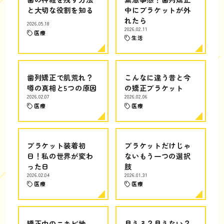
と大切な役割を知る
中にブラケットが外
れたら
2026.05.18
2026.02.11
医療
生活
歯列矯正で肌荒れ？
こんなに違う昔と今
噂の真相と5つの原因
の矯正ブラケット
2026.02.07
2026.02.06
医療
医療
ブラケット装着初
ブラケットだけじゃ
日！私の世界が変わ
ないもう一つの選択
った日
肢
2026.02.04
2026.01.31
医療
医療
矯正中のニキビ地
見える？見えない？