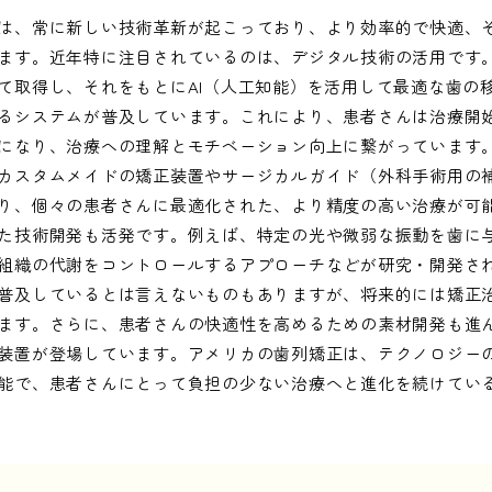
は、常に新しい技術革新が起こっており、より効率的で快適、
ます。近年特に注目されているのは、デジタル技術の活用です
て取得し、それをもとにAI（人工知能）を活用して最適な歯の
るシステムが普及しています。これにより、患者さんは治療開
になり、治療への理解とモチベーション向上に繋がっています。
カスタムメイドの矯正装置やサージカルガイド（外科手術用の
り、個々の患者さんに最適化された、より精度の高い治療が可
た技術開発も活発です。例えば、特定の光や微弱な振動を歯に
組織の代謝をコントロールするアプローチなどが研究・開発さ
普及しているとは言えないものもありますが、将来的には矯正
ます。さらに、患者さんの快適性を高めるための素材開発も進
装置が登場しています。アメリカの歯列矯正は、テクノロジー
能で、患者さんにとって負担の少ない治療へと進化を続けてい