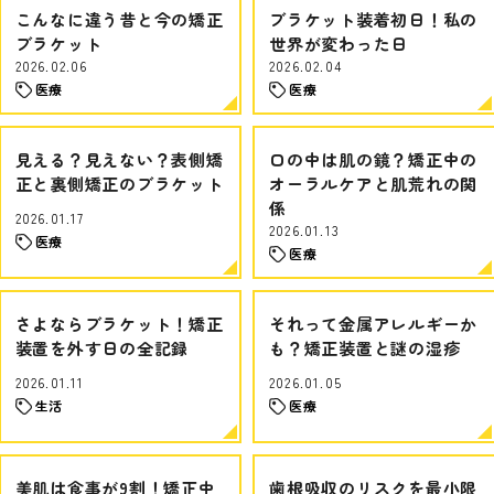
こんなに違う昔と今の矯正
ブラケット装着初日！私の
ブラケット
世界が変わった日
2026.02.06
2026.02.04
医療
医療
見える？見えない？表側矯
口の中は肌の鏡？矯正中の
正と裏側矯正のブラケット
オーラルケアと肌荒れの関
係
2026.01.17
2026.01.13
医療
医療
さよならブラケット！矯正
それって金属アレルギーか
装置を外す日の全記録
も？矯正装置と謎の湿疹
2026.01.11
2026.01.05
生活
医療
美肌は食事が9割！矯正中
歯根吸収のリスクを最小限