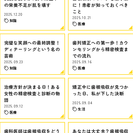
の栄養不足が肌を壊す
に！患者が知っておくべき
こと
2025.12.20
2025.10.21
知識
医療
完璧な笑顔への最終調整！
歯列矯正への第一歩！カウ
ディテーリングという名の
ンセリングから精密検査ま
芸術
での流れ
2025.09.23
2025.09.16
知識
医療
治療方針が決まる日！ある
矯正中に歯根吸収が見つか
女性の精密検査と診断の物
った日、私が下した決断
語
2025.09.04
2025.09.12
生活
医療
歯科医師は歯根吸収をどう
あなたは大丈夫？歯根吸収