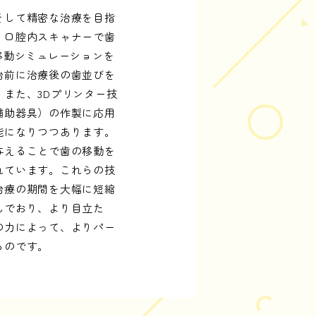
そして精密な治療を目指
。口腔内スキャナーで歯
移動シミュレーションを
始前に治療後の歯並びを
また、3Dプリンター技
補助器具）の作製に応用
能になりつつあります。
与えることで歯の移動を
れています。これらの技
治療の期間を大幅に短縮
んでおり、より目立た
の力によって、よりパー
るのです。