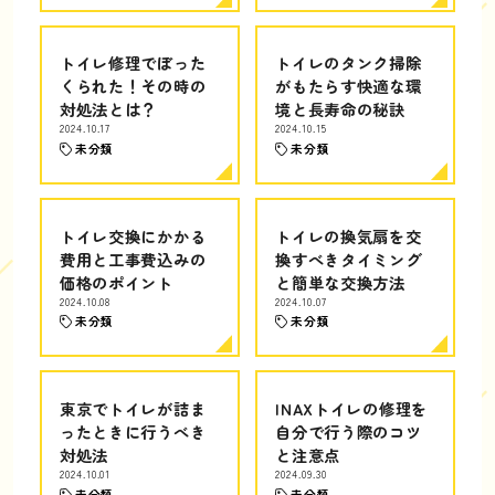
トイレ修理でぼった
トイレのタンク掃除
くられた！その時の
がもたらす快適な環
対処法とは？
境と長寿命の秘訣
2024.10.17
2024.10.15
未分類
未分類
トイレ交換にかかる
トイレの換気扇を交
費用と工事費込みの
換すべきタイミング
価格のポイント
と簡単な交換方法
2024.10.08
2024.10.07
未分類
未分類
東京でトイレが詰ま
INAXトイレの修理を
ったときに行うべき
自分で行う際のコツ
対処法
と注意点
2024.10.01
2024.09.30
未分類
未分類