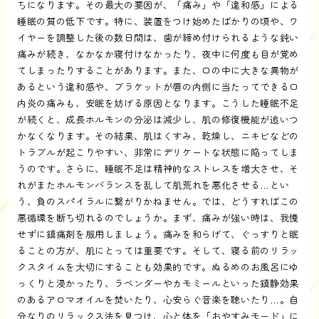
ちになります。その最大の要因が、「痛み」や「違和感」による
睡眠の質の低下です。特に、装置をつけ始めたばかりの頃や、ワ
イヤーを調整した後の数日間は、歯が締め付けられるような鈍い
痛みが続き、なかなか寝付けなかったり、夜中に何度も目が覚め
てしまったりすることがあります。また、口の中に大きな異物が
あるという違和感や、ブラケットが唇の内側に当たってできる口
内炎の痛みも、安眠を妨げる原因となります。こうした睡眠不足
が続くと、成長ホルモンの分泌は減少し、肌の修復機能が追いつ
かなくなります。その結果、肌はくすみ、乾燥し、ニキビなどの
トラブルが起こりやすい、非常にデリケートな状態に陥ってしま
うのです。さらに、睡眠不足は精神的なストレスを増大させ、そ
れがまたホルモンバランスを乱して肌荒れを悪化させる…とい
う、負のスパイラルに繋がりかねません。では、どうすればこの
悪循環を断ち切れるのでしょうか。まず、痛みが強い時は、我慢
せずに鎮痛剤を服用しましょう。痛みを和らげて、ぐっすりと眠
ることの方が、肌にとっては重要です。そして、寝る前のリラッ
クスタイムを大切にすることも効果的です。ぬるめのお風呂にゆ
っくりと浸かったり、ラベンダーやカモミールといった鎮静効果
のあるアロマオイルを焚いたり、心安らぐ音楽を聴いたり…。自
分なりのリラックス法を見つけ、心と体を「おやすみモード」に