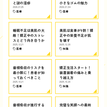
と謎の湿疹
小さなゴムの魅力
2026.01.05
2026.01.04
医療
医療
睡眠不足は美肌の大
美肌は食事が9割！矯
敵！矯正中のストレ
正中の栄養不足が肌
スとどう向き合うか
を壊す
2025.12.21
2025.12.20
医療
知識
歯根吸収のリスクを
矯正生活スタート！
最小限に！患者が知
装置装着の痛みと乗
っておくべきこと
り越え方
2025.10.21
2025.10.20
医療
知識
歯根吸収が進行する
完璧な笑顔への最終