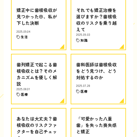
矯正中に歯根吸収が
それでも矯正治療を
見つかった日、私が
選びますか？歯根吸
下した決断
収のリスクを乗り越
えて
2025.09.04
2025.09.03
生活
知識
歯列矯正で起こる歯
歯科医師は歯根吸収
根吸収とは？そのメ
をどう見つけ、どう
カニズムを優しく解
対処するのか
説
2025.07.28
2025.08.01
医療
医療
あなたは大丈夫？歯
「可愛かった八重
根吸収のリスクファ
歯」を失った喪失感
クターを自己チェッ
と矯正