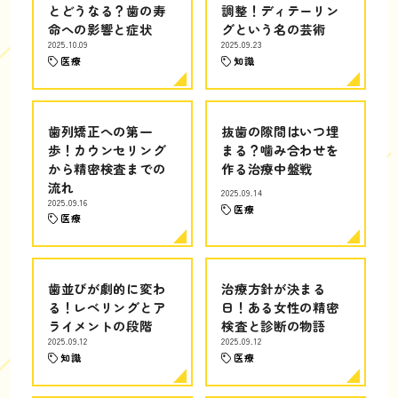
とどうなる？歯の寿
調整！ディテーリン
命への影響と症状
グという名の芸術
2025.10.09
2025.09.23
医療
知識
歯列矯正への第一
抜歯の隙間はいつ埋
歩！カウンセリング
まる？噛み合わせを
から精密検査までの
作る治療中盤戦
流れ
2025.09.14
2025.09.16
医療
医療
歯並びが劇的に変わ
治療方針が決まる
る！レベリングとア
日！ある女性の精密
ライメントの段階
検査と診断の物語
2025.09.12
2025.09.12
知識
医療