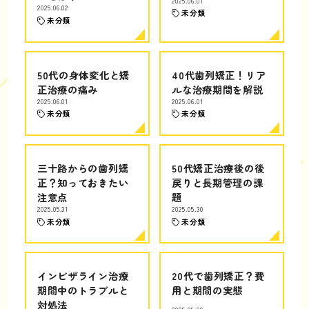
2025.06.01
2025.06.02
未分類
未分類
50代の身体変化と矯
40代歯列矯正！リア
正治療の痛み
ルな治療期間を解説
2025.06.01
2025.06.01
未分類
未分類
三十路からの歯列矯
50代矯正治療後の後
正？知っておきたい
戻りと長期管理の課
注意点
題
2025.05.31
2025.05.30
未分類
未分類
インビザライン治療
20代で歯列矯正？費
期間中のトラブルと
用と期間の実態
対処法