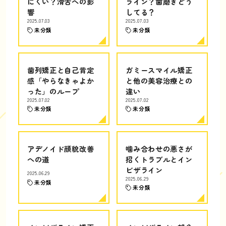
にくい？滑舌への影
ライン？歯磨きどう
響
してる？
2025.07.03
2025.07.03
未分類
未分類
歯列矯正と自己肯定
ガミースマイル矯正
感「やらなきゃよか
と他の美容治療との
った」のループ
違い
2025.07.02
2025.07.02
未分類
未分類
アデノイド顔貌改善
噛み合わせの悪さが
への道
招くトラブルとイン
ビザライン
2025.06.29
2025.06.29
未分類
未分類