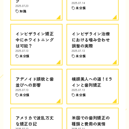
ク
2025.07.14
2025.07.23
未分類
知識
インビザライン矯正
インビザライン治療
中にホワイトニング
における噛み合わせ
は可能？
調整の実際
2025.07.13
2025.07.13
未分類
未分類
アデノイド顔貌と歯
横顔美人への道！Eラ
並びへの影響
インと歯列矯正
2025.07.13
2025.07.13
未分類
未分類
アメリカで波乱万丈
米国での歯列矯正の
な矯正日記
種類と費用の実情
2025.07.12
2025.07.11