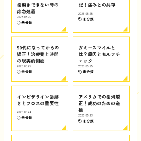
歯磨きできない時の
記！痛みとの共存
応急処置
2025.05.25
2025.05.26
未分類
未分類
50代になってからの
ガミースマイルと
矯正！治療費と時間
は？原因とセルフチ
の現実的側面
ェック
2025.05.25
2025.05.25
未分類
未分類
インビザライン歯磨
アメリカでの歯列矯
きとフロスの重要性
正！成功のための道
標
2025.05.24
2025.05.23
未分類
未分類