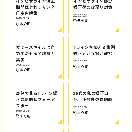
インビザライン矯正
インビザライン部分
期間はどれくらい？
矯正後の後戻り対策
目安を解説
2025.06.28
2025.06.28
未分類
未分類
ガミースマイルは自
Eラインを整える歯列
力で治せる？誤解と
矯正という賢い選択
真実
2025.06.27
2025.06.28
未分類
未分類
事例で見るEライン矯
30代の私の矯正日
正の劇的ビフォーア
記！予想外の長期戦
フター
2025.06.25
2025.06.26
未分類
未分類