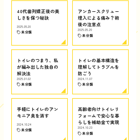
40代歯列矯正後の美
アンカースクリュー
しさを保つ秘訣
埋入による痛み？術
後の注意点
2025.05.20
2025.05.20
未分類
未分類
トイレのつまり、私
トイレの基本構造を
が編み出した独自の
理解してトラブルを
解決法
防ごう
2025.01.02
2024.11.07
未分類
未分類
手軽にトイレのアン
高齢者向けトイレリ
モニア臭を消す
フォームで安心な暮
らしを補助金で実現
2024.10.24
2024.10.23
未分類
未分類