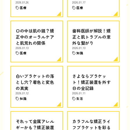
2026.01.26
2026.01.17
医療
医療
口の中は肌の鏡？矯
歯科医師が解説！矯
正中のオーラルケア
正と肌トラブルの意
と肌荒れの関係
外な繋がり
2026.01.13
2026.01.13
医療
知識
白いブラケットの落
さよならブラケッ
とし穴？着色と変色
ト！矯正装置を外す
の真実
日の全記録
2026.01.12
2026.01.11
知識
生活
それって金属アレル
カラフルな矯正ライ
ギーかも？矯正装置
フブラケットを彩る