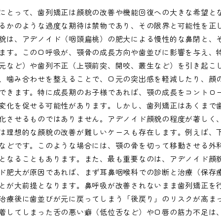
にとって、歯列矯正は顔貌の改善や機能回復への大きな希望と
るかのような過度な期待は禁物であり、その限界と可能性を正
貌は、アデノイド（咽頭扁桃）の肥大による慢性的な鼻閉と、
ます。この口呼吸が、顎骨の成長方向や歯並びに影響を与え、
元など）や歯列不正（上顎前突、開咬、叢生など）を引き起こ
、噛み合わせを整えることで、口元の突出感を軽減したり、顔
できます。特に成長期のお子様であれば、顎の成長をコントロ
変化を促せる可能性があります。しかし、歯列矯正はあくまで
化させるものではありません。アデノイド顔貌の程度が著しく
は理想的な顔貌の改善が難しいケースも存在します。例えば、
などです。このような場合には、顎の骨を切って移動させる外
となることもあります。また、最も重要なのは、アデノイド顔
ド肥大が原因であれば、まず耳鼻咽喉科での診断と治療（保存
とが大前提となります。鼻呼吸が改善されないまま歯列矯正を
治療後に歯並びが元に戻ってしまう「後戻り」のリスクが高ま
着してしまった舌の悪い癖（低位舌など）や口唇の筋力不足は