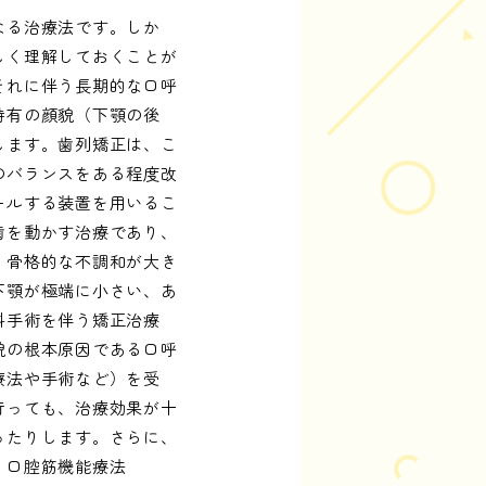
なる治療法です。しか
しく理解しておくことが
それに伴う長期的な口呼
特有の顔貌（下顎の後
します。歯列矯正は、こ
のバランスをある程度改
ールする装置を用いるこ
歯を動かす治療であり、
、骨格的な不調和が大き
下顎が極端に小さい、あ
科手術を伴う矯正治療
貌の根本原因である口呼
療法や手術など）を受
行っても、治療効果が十
ったりします。さらに、
、口腔筋機能療法