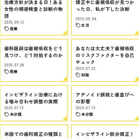
治療方針が決まる日！ある
矯正中に歯根吸収が見つか
女性の精密検査と診断の物
った日、私が下した決断
語
2025.09.04
2025.09.12
生活
医療
歯科医師は歯根吸収をどう
あなたは大丈夫？歯根吸収
見つけ、どう対処するのか
のリスクファクターを自己
チェック
2025.07.28
2025.07.23
医療
知識
インビザライン治療におけ
アデノイド顔貌と歯並びへ
る噛み合わせ調整の実際
の影響
2025.07.13
2025.07.13
未分類
未分類
米国での歯列矯正の種類と
インビザライン部分矯正！