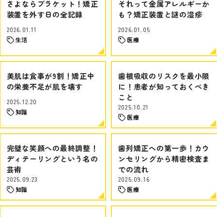
さよならブラケット！矯正
それって金属アレルギーか
装置を外す日の全記録
も？矯正装置と謎の湿疹
2026.01.11
2026.01.05
生活
医療
美肌は食事が9割！矯正中
歯根吸収のリスクを最小限
の栄養不足が肌を壊す
に！患者が知っておくべき
こと
2025.12.20
2025.10.21
知識
医療
完璧な笑顔への最終調整！
歯列矯正への第一歩！カウ
ディテーリングという名の
ンセリングから精密検査ま
芸術
での流れ
2025.09.23
2025.09.16
知識
医療