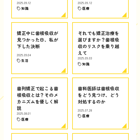
2025.09.12
2025.09.12
知識
医療
矯正中に歯根吸収が
それでも矯正治療を
見つかった日、私が
選びますか？歯根吸
下した決断
収のリスクを乗り越
えて
2025.09.04
2025.09.03
生活
知識
歯列矯正で起こる歯
歯科医師は歯根吸収
根吸収とは？そのメ
をどう見つけ、どう
カニズムを優しく解
対処するのか
説
2025.07.28
2025.08.01
医療
医療