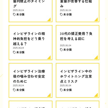
歯列矯正のタイミン
重歯が改善する仕組
グ
み
2025.06.04
2025.06.04
未分類
未分類
インビザラインの精
30代の矯正費用？負
神的負担をどう乗り
担を考える前に
越える？
2025.06.04
2025.06.04
未分類
未分類
インビザライン治療
インビザライン中の
後の噛み合わせ安定
ホワイトニング注意
のために
点とリスク
2025.06.04
2025.06.04
未分類
未分類