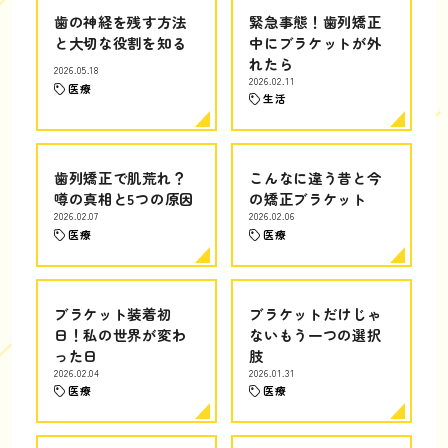
歯の神経を残す方法
緊急事態！歯列矯正
と大切な役割を知る
中にブラケットが外
れたら
2026.05.18
2026.02.11
医療
生活
歯列矯正で肌荒れ？
こんなに違う昔と今
噂の真相と5つの原因
の矯正ブラケット
2026.02.07
2026.02.06
医療
医療
ブラケット装着初
ブラケットだけじゃ
日！私の世界が変わ
ないもう一つの選択
った日
肢
2026.02.04
2026.01.31
医療
医療