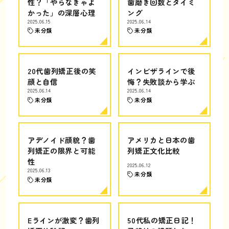
性？「やらなきゃよ
歯磨き回数とタイミ
かった」の深層心理
ング
2025.06.15
2025.06.14
未分類
未分類
20代歯列矯正後の笑
インビザラインで後
顔と自信
悔？失敗談から学ぶ
2025.06.14
2025.06.14
未分類
未分類
アデノイド顔貌？歯
アメリカと日本の歯
列矯正の限界と可能
列矯正文化比較
性
2025.06.12
2025.06.13
未分類
未分類
Eラインが激変？歯列
50代私の矯正日記！