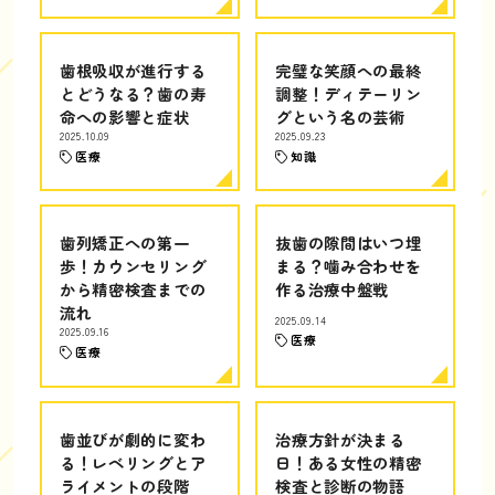
歯根吸収が進行する
完璧な笑顔への最終
とどうなる？歯の寿
調整！ディテーリン
命への影響と症状
グという名の芸術
2025.10.09
2025.09.23
医療
知識
歯列矯正への第一
抜歯の隙間はいつ埋
歩！カウンセリング
まる？噛み合わせを
から精密検査までの
作る治療中盤戦
流れ
2025.09.14
2025.09.16
医療
医療
歯並びが劇的に変わ
治療方針が決まる
る！レベリングとア
日！ある女性の精密
ライメントの段階
検査と診断の物語