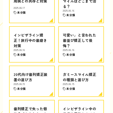
周病との共存と対策
マイルはどこまで治
る？
2025.06.17
2025.06.16
未分類
未分類
インビザライン矯
可愛い」と言われた
正！旅行中の歯磨き
歯並び矯正して後
対策
悔？
2025.06.16
2025.06.16
未分類
未分類
20代向け歯列矯正装
ガミースマイル矯正
置の選び方
の種類と選び方
2025.06.15
2025.06.15
未分類
未分類
歯列矯正で失った個
インビザライン中の