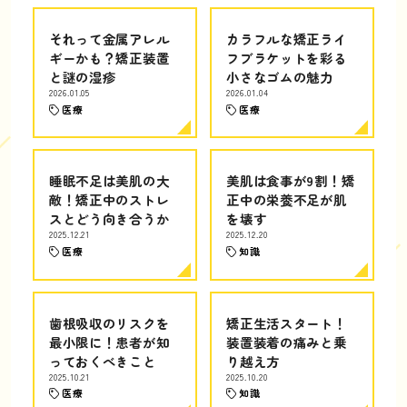
それって金属アレル
カラフルな矯正ライ
ギーかも？矯正装置
フブラケットを彩る
と謎の湿疹
小さなゴムの魅力
2026.01.05
2026.01.04
医療
医療
睡眠不足は美肌の大
美肌は食事が9割！矯
敵！矯正中のストレ
正中の栄養不足が肌
スとどう向き合うか
を壊す
2025.12.21
2025.12.20
医療
知識
歯根吸収のリスクを
矯正生活スタート！
最小限に！患者が知
装置装着の痛みと乗
っておくべきこと
り越え方
2025.10.21
2025.10.20
医療
知識