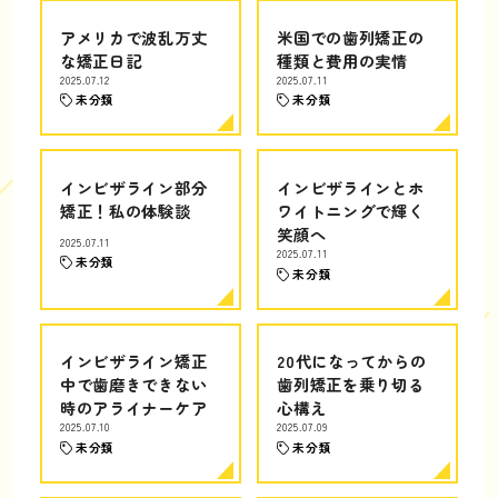
アメリカで波乱万丈
米国での歯列矯正の
な矯正日記
種類と費用の実情
2025.07.12
2025.07.11
未分類
未分類
インビザライン部分
インビザラインとホ
矯正！私の体験談
ワイトニングで輝く
笑顔へ
2025.07.11
2025.07.11
未分類
未分類
インビザライン矯正
20代になってからの
中で歯磨きできない
歯列矯正を乗り切る
時のアライナーケア
心構え
2025.07.10
2025.07.09
未分類
未分類