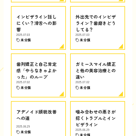
インビザライン話し
外出先でのインビザ
にくい？滑舌への影
ライン？歯磨きどう
響
してる？
2025.07.03
2025.07.03
未分類
未分類
歯列矯正と自己肯定
ガミースマイル矯正
感「やらなきゃよか
と他の美容治療との
った」のループ
違い
2025.07.02
2025.07.02
未分類
未分類
アデノイド顔貌改善
噛み合わせの悪さが
への道
招くトラブルとイン
ビザライン
2025.06.29
2025.06.29
未分類
未分類