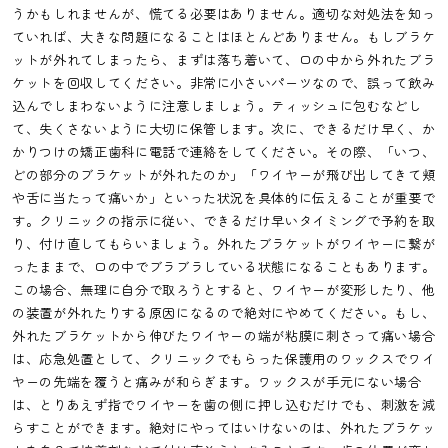
うかもしれませんが、慌てる必要はありません。適切な対処法を知っ
ていれば、大きな問題になることはほとんどありません。もしブラケ
ットが外れてしまったら、まずは落ち着いて、口の中から外れたブラ
ケットを回収してください。非常に小さいパーツなので、誤って飲み
込んでしまわないように注意しましょう。ティッシュに包むなどし
て、失くさないように大切に保管します。次に、できるだけ早く、か
かりつけの矯正歯科に電話で連絡をしてください。その際、「いつ、
どの部分のブラケットが外れたのか」「ワイヤーが飛び出してきて頬
や舌に当たって痛いか」といった状況を具体的に伝えることが重要で
す。クリニックの指示に従い、できるだけ早いタイミングで予約を取
り、付け直してもらいましょう。外れたブラケットがワイヤーに繋が
ったままで、口の中でブラブラしている状態になることもあります。
この場合、無理に自分で取ろうとすると、ワイヤーが変形したり、他
の装置が外れたりする原因になるので絶対にやめてください。もし、
外れたブラケットから伸びたワイヤーの端が粘膜に刺さって痛い場合
は、応急処置として、クリニックでもらった保護用のワックスでワイ
ヤーの先端を覆うと痛みが和らぎます。ワックスが手元にない場合
は、とりあえず指でワイヤーを歯の側に押し込むだけでも、刺激を減
らすことができます。絶対にやってはいけないのは、外れたブラケッ