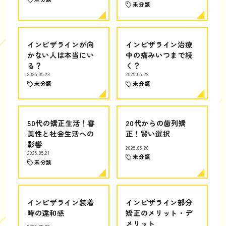
未分類
インビザラインが向
インビザライン治療
かない人は本当にい
中の痛みいつまで続
る？
く？
2025.05.23
2025.05.22
未分類
未分類
50代の矯正生活！審
20代からの歯列矯
美性と社会生活への
正！賢い選択
影響
2025.05.20
2025.05.21
未分類
未分類
インビザライン装着
インビザライン部分
時の違和感
矯正のメリット・デ
メリット