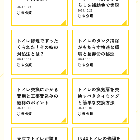
らしを補助金で実現
2024.10.24
2024.10.23
未分類
未分類
トイレ修理でぼった
トイレのタンク掃除
くられた！その時の
がもたらす快適な環
対処法とは？
境と長寿命の秘訣
2024.10.17
2024.10.15
未分類
未分類
トイレ交換にかかる
トイレの換気扇を交
費用と工事費込みの
換すべきタイミング
価格のポイント
と簡単な交換方法
2024.10.08
2024.10.07
未分類
未分類
東京でトイレが詰ま
INAXトイレの修理を