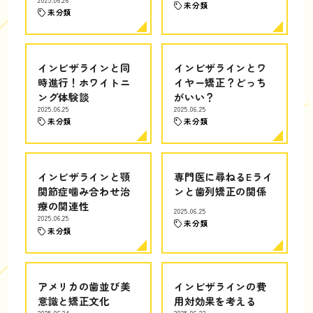
未分類
未分類
インビザラインと同
インビザラインとワ
時進行！ホワイトニ
イヤー矯正？どっち
ング体験談
がいい？
2025.06.25
2025.06.25
未分類
未分類
インビザラインと顎
専門医に尋ねるEライ
関節症噛み合わせ治
ンと歯列矯正の関係
療の関連性
2025.06.25
2025.06.25
未分類
未分類
アメリカの歯並び美
インビザラインの費
意識と矯正文化
用対効果を考える
2025.06.24
2025.06.22