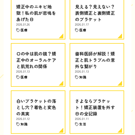
矯正中のニキビ地
見える？見えない？
獄！私の肌が悲鳴を
表側矯正と裏側矯正
あげた日
のブラケット
2026.01.26
2026.01.17
医療
医療
口の中は肌の鏡？矯
歯科医師が解説！矯
正中のオーラルケア
正と肌トラブルの意
と肌荒れの関係
外な繋がり
2026.01.13
2026.01.13
医療
知識
白いブラケットの落
さよならブラケッ
とし穴？着色と変色
ト！矯正装置を外す
の真実
日の全記録
2026.01.12
2026.01.11
知識
生活