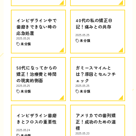
インビザライン中で
40代の私の矯正日
歯磨きできない時の
記！痛みとの共存
応急処置
2025.05.25
2025.05.26
未分類
未分類
50代になってからの
ガミースマイルと
矯正！治療費と時間
は？原因とセルフチ
の現実的側面
ェック
2025.05.25
2025.05.25
未分類
未分類
インビザライン歯磨
アメリカでの歯列矯
きとフロスの重要性
正！成功のための道
標
2025.05.24
2025.05.23
未分類