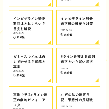
インビザライン矯正
インビザライン部分
期間はどれくらい？
矯正後の後戻り対策
目安を解説
2025.06.28
2025.06.28
未分類
未分類
ガミースマイルは自
Eラインを整える歯列
力で治せる？誤解と
矯正という賢い選択
真実
2025.06.27
2025.06.28
未分類
未分類
事例で見るEライン矯
30代の私の矯正日
正の劇的ビフォーア
記！予想外の長期戦
フター
2025.06.25
2025.06.26