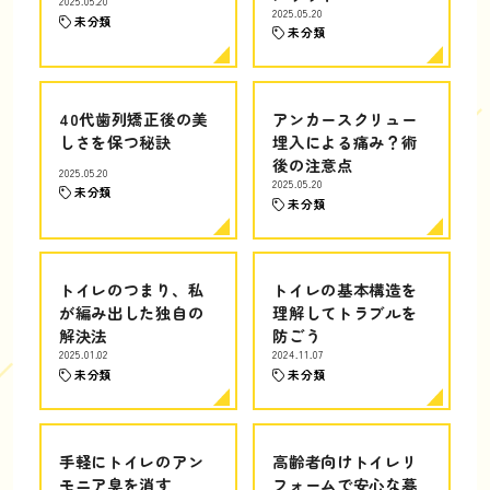
2025.05.20
2025.05.20
未分類
未分類
40代歯列矯正後の美
アンカースクリュー
しさを保つ秘訣
埋入による痛み？術
後の注意点
2025.05.20
2025.05.20
未分類
未分類
トイレのつまり、私
トイレの基本構造を
が編み出した独自の
理解してトラブルを
解決法
防ごう
2025.01.02
2024.11.07
未分類
未分類
手軽にトイレのアン
高齢者向けトイレリ
モニア臭を消す
フォームで安心な暮