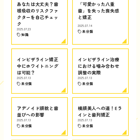
あなたは大丈夫？歯
「可愛かった八重
根吸収のリスクファ
歯」を失った喪失感
クターを自己チェッ
と矯正
ク
2025.07.14
2025.07.23
未分類
知識
インビザライン矯正
インビザライン治療
中にホワイトニング
における噛み合わせ
は可能？
調整の実際
2025.07.13
2025.07.13
未分類
未分類
アデノイド顔貌と歯
横顔美人への道！Eラ
並びへの影響
インと歯列矯正
2025.07.13
2025.07.13
未分類
未分類