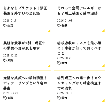
さよならブラケット！矯正
それって金属アレルギーか
装置を外す日の全記録
も？矯正装置と謎の湿疹
2026.01.11
2026.01.05
生活
医療
美肌は食事が9割！矯正中
歯根吸収のリスクを最小限
の栄養不足が肌を壊す
に！患者が知っておくべき
こと
2025.12.20
2025.10.21
知識
医療
完璧な笑顔への最終調整！
歯列矯正への第一歩！カウ
ディテーリングという名の
ンセリングから精密検査ま
芸術
での流れ
2025.09.23
2025.09.16
知識
医療