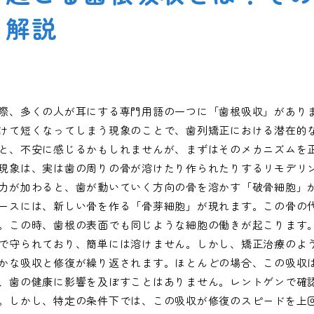
く解説
際、多くの人が耳にする専門用語の一つに「歯根吸収」があり
けて短くなってしまう現象のことで、歯列矯正における潜在的
と、不安に感じるかもしれませんが、まずはそのメカニズムを
現象は、実は歯の周りの骨が溶けたり作られたりするリモデリ
力が加わると、歯が動いていく方向の骨を溶かす「破骨細胞」
ースには、新しい骨を作る「骨芽細胞」が現れます。この骨の
。この時、歯根の表面でも同じような細胞の働きが起こります
で守られており、簡単には溶けません。しかし、矯正治療のよ
かな吸収と修復が繰り返されます。ほとんどの場合、この吸収
、歯の健康に影響を及ぼすことはありません。レントゲンで確
。しかし、特定の条件下では、この吸収が修復のスピードを上