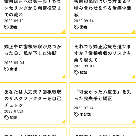
歯列矯正への第一歩！カウ
抜歯の隙間はいつ埋まる？
ンセリングから精密検査ま
噛み合わせを作る治療中盤
での流れ
戦
2025.09.16
2025.09.14
医療
医療
矯正中に歯根吸収が見つか
それでも矯正治療を選びま
った日、私が下した決断
すか？歯根吸収のリスクを
乗り越えて
2025.09.04
2025.09.03
生活
知識
あなたは大丈夫？歯根吸収
「可愛かった八重歯」を失
のリスクファクターを自己
った喪失感と矯正
チェック
2025.07.14
2025.07.23
未分類
知識