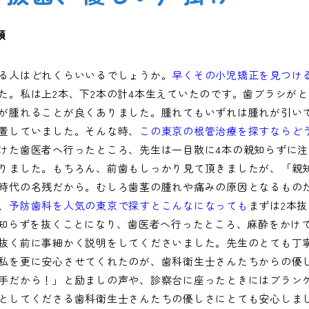
類
る人はどれくらいいるでしょうか。
早くその小児矯正を見つけ
た。私は上2本、下2本の計4本生えていたのです。歯ブラシが
が腫れることが良くありました。腫れてもいずれは腫れが引い
置していました。そんな時、
この東京の根管治療を探すならど
けた歯医者へ行ったところ、先生は一目散に4本の親知らずに
りました。もちろん、前歯もしっかり見て頂きましたが、「親
時代の名残だから。むしろ歯茎の腫れや痛みの原因となるもの
、
予防歯科を人気の東京で探すとこんなになっても
まずは2本
親知らずを抜くことになり、歯医者へ行ったところ、麻酔をかけ
抜く前に事細かく説明をしてくださいました。先生のとても丁
私を更に安心させてくれたのが、歯科衛生士さんたちからの優
手だから！」と励ましの声や、診察台に座ったときにはブラン
としてくださる歯科衛生士さんたちの優しさにとても安心しま