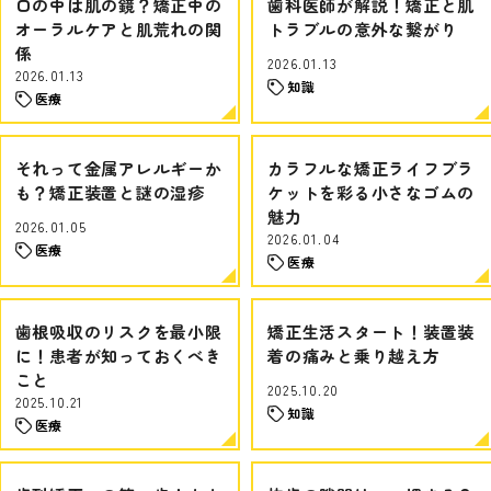
口の中は肌の鏡？矯正中の
歯科医師が解説！矯正と肌
オーラルケアと肌荒れの関
トラブルの意外な繋がり
係
2026.01.13
2026.01.13
知識
医療
それって金属アレルギーか
カラフルな矯正ライフブラ
も？矯正装置と謎の湿疹
ケットを彩る小さなゴムの
魅力
2026.01.05
2026.01.04
医療
医療
歯根吸収のリスクを最小限
矯正生活スタート！装置装
に！患者が知っておくべき
着の痛みと乗り越え方
こと
2025.10.20
2025.10.21
知識
医療