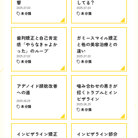
響
してる？
2025.07.03
2025.07.03
未分類
未分類
歯列矯正と自己肯定
ガミースマイル矯正
感「やらなきゃよか
と他の美容治療との
った」のループ
違い
2025.07.02
2025.07.02
未分類
未分類
アデノイド顔貌改善
噛み合わせの悪さが
への道
招くトラブルとイン
ビザライン
2025.06.29
2025.06.29
未分類
未分類
インビザライン矯正
インビザライン部分