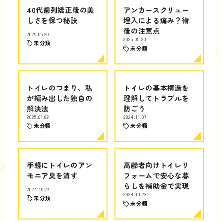
40代歯列矯正後の美
アンカースクリュー
しさを保つ秘訣
埋入による痛み？術
後の注意点
2025.05.20
2025.05.20
未分類
未分類
トイレのつまり、私
トイレの基本構造を
が編み出した独自の
理解してトラブルを
解決法
防ごう
2025.01.02
2024.11.07
未分類
未分類
手軽にトイレのアン
高齢者向けトイレリ
モニア臭を消す
フォームで安心な暮
らしを補助金で実現
2024.10.24
2024.10.23
未分類
未分類