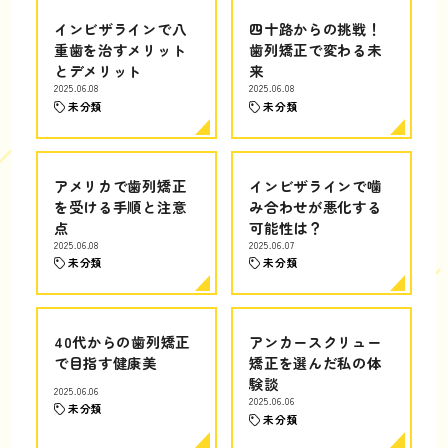
インビザラインで八
四十路からの挑戦！
重歯を治すメリット
歯列矯正で変わる未
とデメリット
来
2025.06.08
2025.06.08
未分類
未分類
アメリカで歯列矯正
インビザラインで噛
を受ける手順と注意
み合わせが悪化する
点
可能性は？
2025.06.08
2025.06.07
未分類
未分類
40代からの歯列矯正
アンカースクリュー
で目指す健康美
矯正を選んだ私の体
験談
2025.06.06
2025.06.06
未分類
未分類