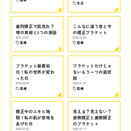
生活
歯列矯正で肌荒れ？
こんなに違う昔と今
噂の真相と5つの原因
の矯正ブラケット
2026.02.07
2026.02.06
医療
医療
ブラケット装着初
ブラケットだけじゃ
日！私の世界が変わ
ないもう一つの選択
った日
肢
2026.02.04
2026.01.31
医療
医療
矯正中のニキビ地
見える？見えない？
獄！私の肌が悲鳴を
表側矯正と裏側矯正
あげた日
のブラケット
2026.01.26
2026.01.17