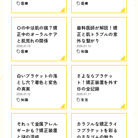
医療
医療
口の中は肌の鏡？矯
歯科医師が解説！矯
正中のオーラルケア
正と肌トラブルの意
と肌荒れの関係
外な繋がり
2026.01.13
2026.01.13
医療
知識
白いブラケットの落
さよならブラケッ
とし穴？着色と変色
ト！矯正装置を外す
の真実
日の全記録
2026.01.12
2026.01.11
知識
生活
それって金属アレル
カラフルな矯正ライ
ギーかも？矯正装置
フブラケットを彩る
と謎の湿疹
小さなゴムの魅力