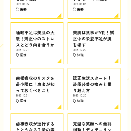
2026.01.05
2026.01.04
医療
医療
睡眠不足は美肌の大
美肌は食事が9割！矯
敵！矯正中のストレ
正中の栄養不足が肌
スとどう向き合うか
を壊す
2025.12.21
2025.12.20
医療
知識
歯根吸収のリスクを
矯正生活スタート！
最小限に！患者が知
装置装着の痛みと乗
っておくべきこと
り越え方
2025.10.21
2025.10.20
医療
知識
歯根吸収が進行する
完璧な笑顔への最終
とどうなる？歯の寿
調整！ディテーリン