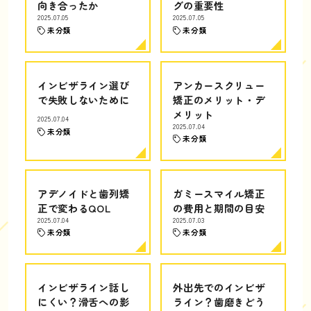
向き合ったか
グの重要性
2025.07.05
2025.07.05
未分類
未分類
インビザライン選び
アンカースクリュー
で失敗しないために
矯正のメリット・デ
メリット
2025.07.04
2025.07.04
未分類
未分類
アデノイドと歯列矯
ガミースマイル矯正
正で変わるQOL
の費用と期間の目安
2025.07.04
2025.07.03
未分類
未分類
インビザライン話し
外出先でのインビザ
にくい？滑舌への影
ライン？歯磨きどう