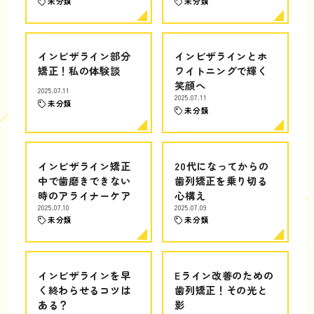
未分類
未分類
インビザライン部分
インビザラインとホ
矯正！私の体験談
ワイトニングで輝く
笑顔へ
2025.07.11
2025.07.11
未分類
未分類
インビザライン矯正
20代になってからの
中で歯磨きできない
歯列矯正を乗り切る
時のアライナーケア
心構え
2025.07.10
2025.07.09
未分類
未分類
インビザラインを早
Eライン改善のための
く終わらせるコツは
歯列矯正！その光と
ある？
影