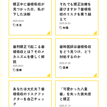
矯正中に歯根吸収が
それでも矯正治療を
見つかった日、私が
選びますか？歯根吸
下した決断
収のリスクを乗り越
えて
2025.09.04
2025.09.03
生活
知識
歯列矯正で起こる歯
歯科医師は歯根吸収
根吸収とは？そのメ
をどう見つけ、どう
カニズムを優しく解
対処するのか
説
2025.07.28
2025.08.01
医療
医療
あなたは大丈夫？歯
「可愛かった八重
根吸収のリスクファ
歯」を失った喪失感
クターを自己チェッ
と矯正
ク
2025.07.14