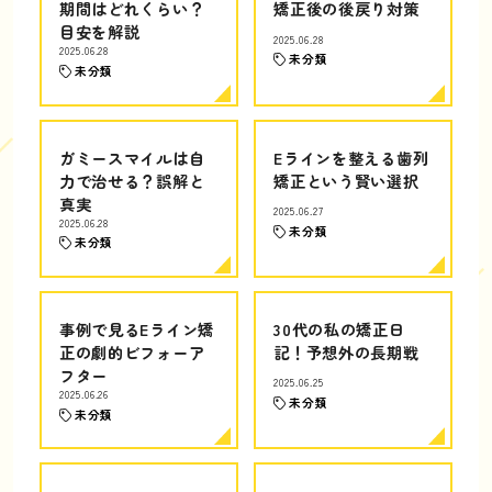
期間はどれくらい？
矯正後の後戻り対策
目安を解説
2025.06.28
2025.06.28
未分類
未分類
ガミースマイルは自
Eラインを整える歯列
力で治せる？誤解と
矯正という賢い選択
真実
2025.06.27
2025.06.28
未分類
未分類
事例で見るEライン矯
30代の私の矯正日
正の劇的ビフォーア
記！予想外の長期戦
フター
2025.06.25
2025.06.26
未分類
未分類