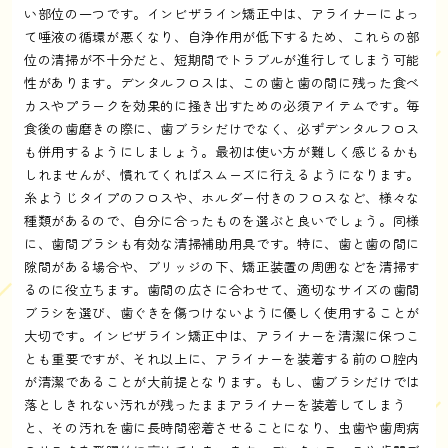
い部位の一つです。インビザライン矯正中は、アライナーによっ
て唾液の循環が悪くなり、自浄作用が低下するため、これらの部
位の清掃が不十分だと、短期間でトラブルが進行してしまう可能
性があります。デンタルフロスは、この歯と歯の間に残った食べ
カスやプラークを効果的に掻き出すための必須アイテムです。毎
食後の歯磨きの際に、歯ブラシだけでなく、必ずデンタルフロス
も併用するようにしましょう。最初は使い方が難しく感じるかも
しれませんが、慣れてくればスムーズに行えるようになります。
糸ようじタイプのフロスや、ホルダー付きのフロスなど、様々な
種類があるので、自分に合ったものを選ぶと良いでしょう。同様
に、歯間ブラシも有効な清掃補助用具です。特に、歯と歯の間に
隙間がある場合や、ブリッジの下、矯正装置の周囲などを清掃す
るのに役立ちます。歯間の広さに合わせて、適切なサイズの歯間
ブラシを選び、歯ぐきを傷つけないように優しく使用することが
大切です。インビザライン矯正中は、アライナーを清潔に保つこ
とも重要ですが、それ以上に、アライナーを装着する前の口腔内
が清潔であることが大前提となります。もし、歯ブラシだけでは
落としきれない汚れが残ったままアライナーを装着してしまう
と、その汚れを歯に長時間密着させることになり、虫歯や歯周病