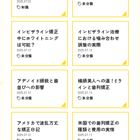
2025.07.23
未分類
知識
インビザライン矯正
インビザライン治療
中にホワイトニング
における噛み合わせ
は可能？
調整の実際
2025.07.13
2025.07.13
未分類
未分類
アデノイド顔貌と歯
横顔美人への道！Eラ
並びへの影響
インと歯列矯正
2025.07.13
2025.07.13
未分類
未分類
アメリカで波乱万丈
米国での歯列矯正の
な矯正日記
種類と費用の実情
2025.07.12
2025.07.11