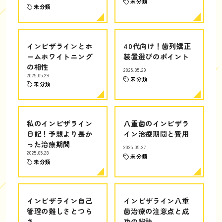
未分類
未分類
インビザラインとホ
40代向け！歯列矯正
ームホワイトニング
装置選びのポイント
の相性
2025.05.29
2025.05.29
未分類
未分類
私のインビザライン
八重歯のインビザラ
日記！予想より長か
イン治療期間と費用
った治療期間
2025.05.27
2025.05.28
未分類
未分類
インビザライン自己
インビザライン八重
管理の難しさとつら
歯治療の注意点と成
さ
功の秘訣