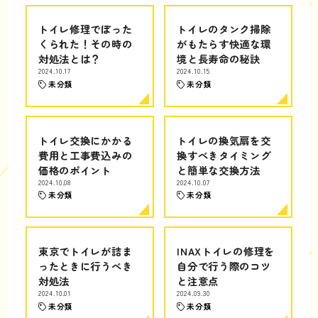
トイレ修理でぼった
トイレのタンク掃除
くられた！その時の
がもたらす快適な環
対処法とは？
境と長寿命の秘訣
2024.10.17
2024.10.15
未分類
未分類
トイレ交換にかかる
トイレの換気扇を交
費用と工事費込みの
換すべきタイミング
価格のポイント
と簡単な交換方法
2024.10.08
2024.10.07
未分類
未分類
東京でトイレが詰ま
INAXトイレの修理を
ったときに行うべき
自分で行う際のコツ
対処法
と注意点
2024.10.01
2024.09.30
未分類
未分類