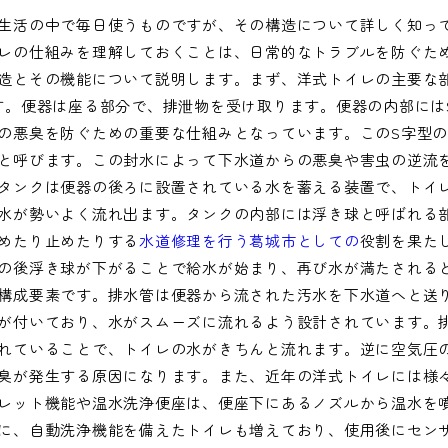
生活の中で毎日使うものですが、その構造について詳しく知っ
レの仕組みを理解しておくことは、日常的なトラブルを防ぐた
造とその機能について説明します。まず、洋式トイレの主要な
す。便器は座る部分で、排泄物を受け取ります。便器の内部には
の悪臭を防ぐための重要な仕組みとなっています。このS字型
と呼びます。この封水によって下水道からの悪臭や害虫の逆流
タンクは便器の後ろに設置されている水を蓄える装置で、トイ
水が勢いよく流れ出ます。タンクの内部には浮き球と呼ばれる
めたり止めたりする
水道修理を行う葛城市としての
役割を果た
の後浮き球が下がることで給水が始まり、再び水が満たされる
構成要素です。排水管は便器から流された汚水を下水道へと送
が付いており、水がスムーズに流れるよう設計されています。
れていることで、トイレの水がきちんと流れます。逆に空気圧
臭が発生する原因になります。また、近年の洋式トイレには様
レット機能や温水洗浄便座は、便座下にあるノズルから温水を
に、自動洗浄機能を備えたトイレも増えており、使用後にセン