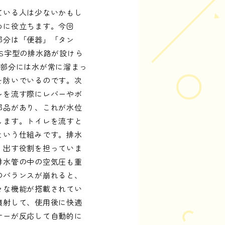
ている人は少ないかもし
めに役立ちます。今回
部分は「便器」「タン
S字型の排水路が設けら
の部分には水が常に溜まっ
を防いでいるのです。次
レを流す際にレバーやボ
部品があり、これが水位
します。トイレを流すと
という仕組みです。排水
り出す役割を担っていま
排水管の中の空気圧も重
のバランスが崩れると、
々な機能が搭載されてい
噴射して、使用後に快適
サーが反応して自動的に