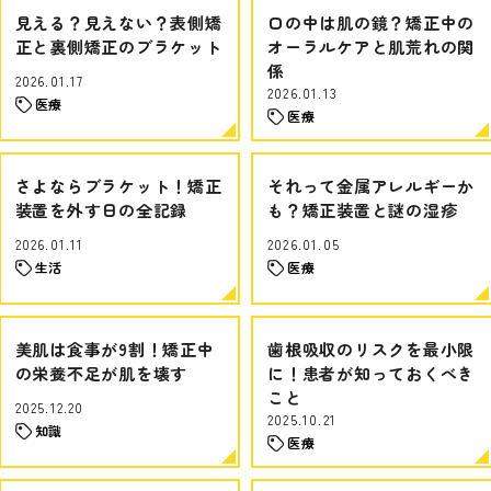
見える？見えない？表側矯
口の中は肌の鏡？矯正中の
正と裏側矯正のブラケット
オーラルケアと肌荒れの関
係
2026.01.17
2026.01.13
医療
医療
さよならブラケット！矯正
それって金属アレルギーか
装置を外す日の全記録
も？矯正装置と謎の湿疹
2026.01.11
2026.01.05
生活
医療
美肌は食事が9割！矯正中
歯根吸収のリスクを最小限
の栄養不足が肌を壊す
に！患者が知っておくべき
こと
2025.12.20
2025.10.21
知識
医療