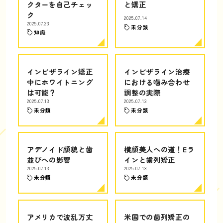
クターを自己チェッ
と矯正
ク
2025.07.14
2025.07.23
未分類
知識
インビザライン矯正
インビザライン治療
中にホワイトニング
における噛み合わせ
は可能？
調整の実際
2025.07.13
2025.07.13
未分類
未分類
アデノイド顔貌と歯
横顔美人への道！Eラ
並びへの影響
インと歯列矯正
2025.07.13
2025.07.13
未分類
未分類
アメリカで波乱万丈
米国での歯列矯正の