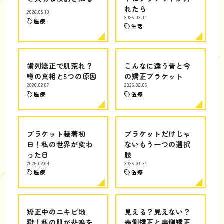
れたら
2026.05.18
2026.02.11
医療
生活
歯列矯正で肌荒れ？
こんなに違う昔と今
噂の真相と5つの原因
の矯正ブラケット
2026.02.07
2026.02.06
医療
医療
ブラケット装着初
ブラケットだけじゃ
日！私の世界が変わ
ないもう一つの選択
った日
肢
2026.02.04
2026.01.31
医療
医療
矯正中のニキビ地
見える？見えない？
獄！私の肌が悲鳴を
表側矯正と裏側矯正