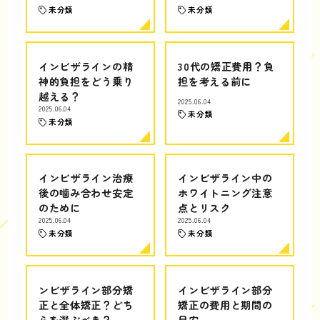
未分類
未分類
インビザラインの精
30代の矯正費用？負
神的負担をどう乗り
担を考える前に
越える？
2025.06.04
2025.06.04
未分類
未分類
インビザライン治療
インビザライン中の
後の噛み合わせ安定
ホワイトニング注意
のために
点とリスク
2025.06.04
2025.06.04
未分類
未分類
ンビザライン部分矯
インビザライン部分
正と全体矯正？どち
矯正の費用と期間の
らを選ぶべき？
目安