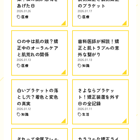
あげた日
のブラケット
2026.01.26
2026.01.17
医療
医療
口の中は肌の鏡？矯
歯科医師が解説！矯
正中のオーラルケア
正と肌トラブルの意
と肌荒れの関係
外な繋がり
2026.01.13
2026.01.13
医療
知識
白いブラケットの落
さよならブラケッ
とし穴？着色と変色
ト！矯正装置を外す
の真実
日の全記録
2026.01.12
2026.01.11
知識
生活
それって金属アレル
カラフルな矯正ライ