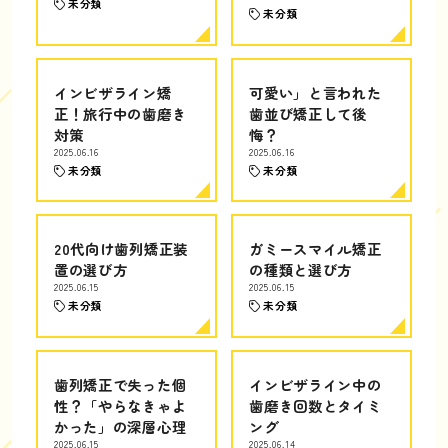
未分類
未分類
インビザライン矯
可愛い」と言われた
正！旅行中の歯磨き
歯並び矯正して後
対策
悔？
2025.06.16
2025.06.16
未分類
未分類
20代向け歯列矯正装
ガミースマイル矯正
置の選び方
の種類と選び方
2025.06.15
2025.06.15
未分類
未分類
歯列矯正で失った個
インビザライン中の
性？「やらなきゃよ
歯磨き回数とタイミ
かった」の深層心理
ング
2025.06.15
2025.06.14