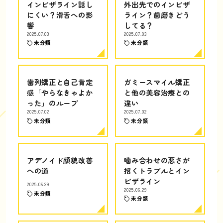
インビザライン話し
外出先でのインビザ
にくい？滑舌への影
ライン？歯磨きどう
響
してる？
2025.07.03
2025.07.03
未分類
未分類
歯列矯正と自己肯定
ガミースマイル矯正
感「やらなきゃよか
と他の美容治療との
った」のループ
違い
2025.07.02
2025.07.02
未分類
未分類
アデノイド顔貌改善
噛み合わせの悪さが
への道
招くトラブルとイン
ビザライン
2025.06.29
2025.06.29
未分類
未分類