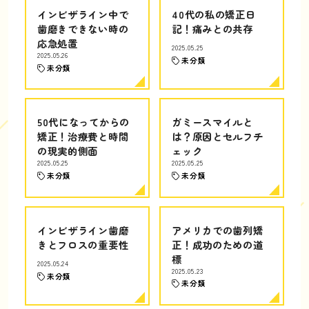
インビザライン中で
40代の私の矯正日
歯磨きできない時の
記！痛みとの共存
応急処置
2025.05.25
2025.05.26
未分類
未分類
50代になってからの
ガミースマイルと
矯正！治療費と時間
は？原因とセルフチ
の現実的側面
ェック
2025.05.25
2025.05.25
未分類
未分類
インビザライン歯磨
アメリカでの歯列矯
きとフロスの重要性
正！成功のための道
標
2025.05.24
2025.05.23
未分類
未分類