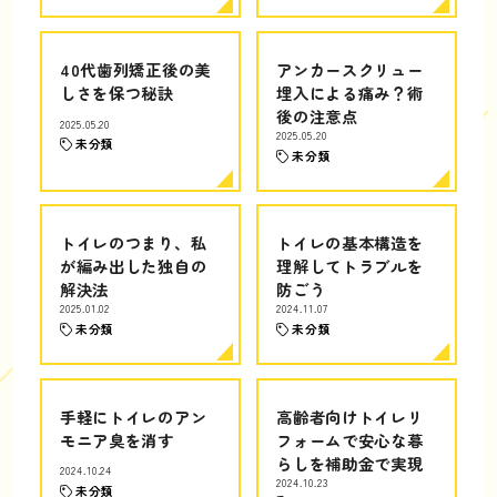
40代歯列矯正後の美
アンカースクリュー
しさを保つ秘訣
埋入による痛み？術
後の注意点
2025.05.20
2025.05.20
未分類
未分類
トイレのつまり、私
トイレの基本構造を
が編み出した独自の
理解してトラブルを
解決法
防ごう
2025.01.02
2024.11.07
未分類
未分類
手軽にトイレのアン
高齢者向けトイレリ
モニア臭を消す
フォームで安心な暮
らしを補助金で実現
2024.10.24
2024.10.23
未分類