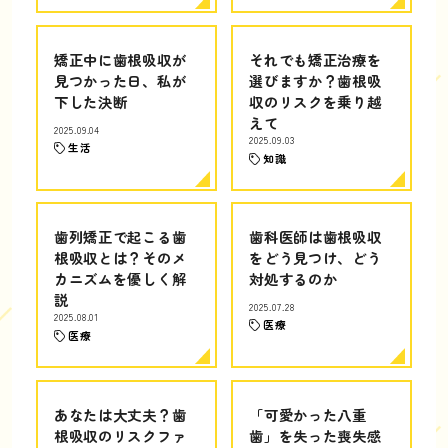
矯正中に歯根吸収が
それでも矯正治療を
見つかった日、私が
選びますか？歯根吸
下した決断
収のリスクを乗り越
えて
2025.09.04
2025.09.03
生活
知識
歯列矯正で起こる歯
歯科医師は歯根吸収
根吸収とは？そのメ
をどう見つけ、どう
カニズムを優しく解
対処するのか
説
2025.07.28
2025.08.01
医療
医療
あなたは大丈夫？歯
「可愛かった八重
根吸収のリスクファ
歯」を失った喪失感