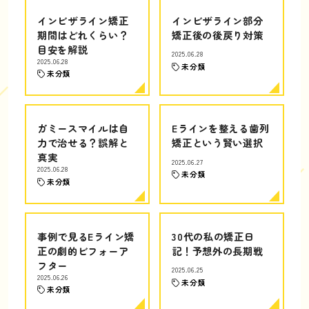
インビザライン矯正
インビザライン部分
期間はどれくらい？
矯正後の後戻り対策
目安を解説
2025.06.28
2025.06.28
未分類
未分類
ガミースマイルは自
Eラインを整える歯列
力で治せる？誤解と
矯正という賢い選択
真実
2025.06.27
2025.06.28
未分類
未分類
事例で見るEライン矯
30代の私の矯正日
正の劇的ビフォーア
記！予想外の長期戦
フター
2025.06.25
2025.06.26
未分類
未分類