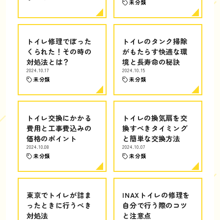
未分類
トイレ修理でぼった
トイレのタンク掃除
くられた！その時の
がもたらす快適な環
対処法とは？
境と長寿命の秘訣
2024.10.17
2024.10.15
未分類
未分類
トイレ交換にかかる
トイレの換気扇を交
費用と工事費込みの
換すべきタイミング
価格のポイント
と簡単な交換方法
2024.10.08
2024.10.07
未分類
未分類
東京でトイレが詰ま
INAXトイレの修理を
ったときに行うべき
自分で行う際のコツ
対処法
と注意点