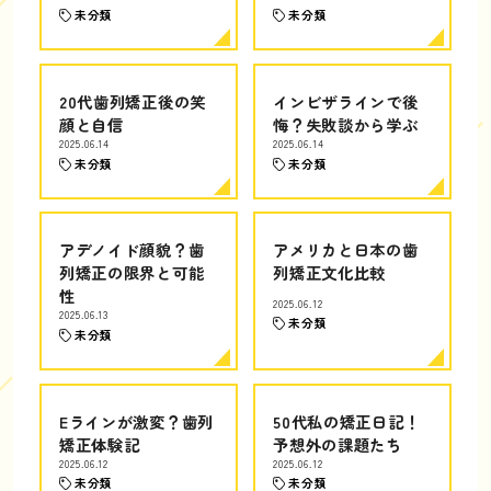
未分類
未分類
20代歯列矯正後の笑
インビザラインで後
顔と自信
悔？失敗談から学ぶ
2025.06.14
2025.06.14
未分類
未分類
アデノイド顔貌？歯
アメリカと日本の歯
列矯正の限界と可能
列矯正文化比較
性
2025.06.12
2025.06.13
未分類
未分類
Eラインが激変？歯列
50代私の矯正日記！
矯正体験記
予想外の課題たち
2025.06.12
2025.06.12
未分類
未分類