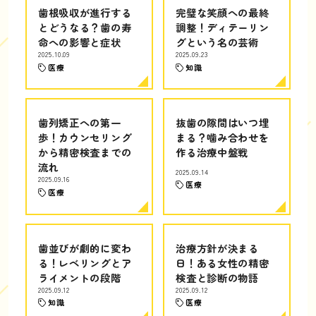
歯根吸収が進行する
完璧な笑顔への最終
とどうなる？歯の寿
調整！ディテーリン
命への影響と症状
グという名の芸術
2025.10.09
2025.09.23
医療
知識
歯列矯正への第一
抜歯の隙間はいつ埋
歩！カウンセリング
まる？噛み合わせを
から精密検査までの
作る治療中盤戦
流れ
2025.09.14
2025.09.16
医療
医療
歯並びが劇的に変わ
治療方針が決まる
る！レベリングとア
日！ある女性の精密
ライメントの段階
検査と診断の物語
2025.09.12
2025.09.12
知識
医療