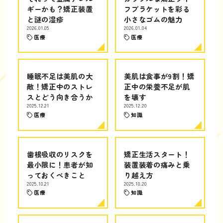
ギーかも？矯正装置
フブラケットを彩る
と謎の湿疹
小さなゴムの魅力
2026.01.05
2026.01.04
医療
医療
睡眠不足は美肌の大
美肌は食事が9割！矯
敵！矯正中のストレ
正中の栄養不足が肌
スとどう向き合うか
を壊す
2025.12.21
2025.12.20
医療
知識
歯根吸収のリスクを
矯正生活スタート！
最小限に！患者が知
装置装着の痛みと乗
っておくべきこと
り越え方
2025.10.21
2025.10.20
医療
知識