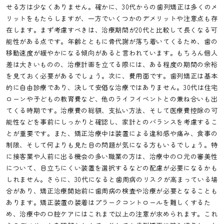
せる方は少なくありません。確かに、30代からの歯列矯正は多くのメ
リットをもたらしますが、一方でいくつかのデメリットや注意点も存
在します。まず考慮すべきは、治療期間が20代と比較して長くなる可
能性がある点です。年齢とともに骨代謝が落ち着いてくるため、歯の
移動速度が緩やかになる傾向があると言われています。もちろん個人
差は大きいものの、治療計画を立てる際には、ある程度の期間の余裕
を見ておく必要があるでしょう。次に、費用面です。歯列矯正は基本
的に自由診療であり、決して安価な治療ではありません。30代は住宅
ローンや子どもの教育費など、他のライフイベントとの兼ね合いも出
てくる時期です。治療費の総額、支払い方法、そして医療費控除の可
能性などを事前にしっかりと確認し、家計とのバランスを考慮するこ
とが重要です。また、矯正治療中は装置による違和感や痛み、食事の
制限、そして何よりも見た目の問題が気になる方もいるでしょう。特
に接客業や人前に出る機会の多い職業の方は、治療中の口元の審美性
について、目立ちにくい装置を選択するなどの配慮が必要になるかも
しれません。さらに、30代になると歯周病のリスクが高まっている場
合があり、矯正治療開始前に歯周病の検査や治療が必要となることも
あります。矯正装置の装着はプラークコントロールを難しくするた
め、治療中の口腔ケアにはこれまで以上の注意が求められます。これ