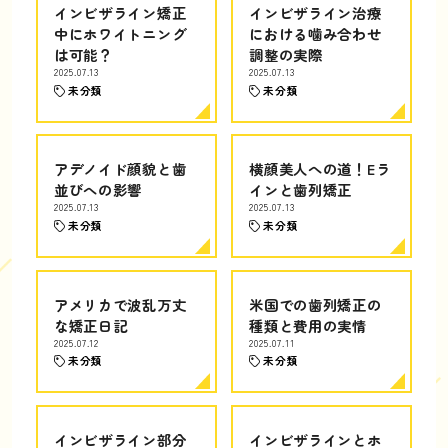
インビザライン矯正
インビザライン治療
中にホワイトニング
における噛み合わせ
は可能？
調整の実際
2025.07.13
2025.07.13
未分類
未分類
アデノイド顔貌と歯
横顔美人への道！Eラ
並びへの影響
インと歯列矯正
2025.07.13
2025.07.13
未分類
未分類
アメリカで波乱万丈
米国での歯列矯正の
な矯正日記
種類と費用の実情
2025.07.12
2025.07.11
未分類
未分類
インビザライン部分
インビザラインとホ