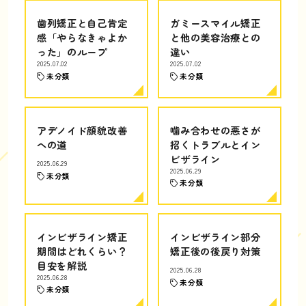
歯列矯正と自己肯定
ガミースマイル矯正
感「やらなきゃよか
と他の美容治療との
った」のループ
違い
2025.07.02
2025.07.02
未分類
未分類
アデノイド顔貌改善
噛み合わせの悪さが
への道
招くトラブルとイン
ビザライン
2025.06.29
2025.06.29
未分類
未分類
インビザライン矯正
インビザライン部分
期間はどれくらい？
矯正後の後戻り対策
目安を解説
2025.06.28
2025.06.28
未分類
未分類