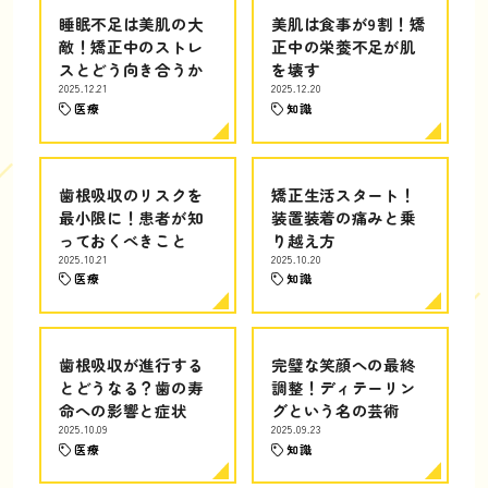
睡眠不足は美肌の大
美肌は食事が9割！矯
敵！矯正中のストレ
正中の栄養不足が肌
スとどう向き合うか
を壊す
2025.12.21
2025.12.20
医療
知識
歯根吸収のリスクを
矯正生活スタート！
最小限に！患者が知
装置装着の痛みと乗
っておくべきこと
り越え方
2025.10.21
2025.10.20
医療
知識
歯根吸収が進行する
完璧な笑顔への最終
とどうなる？歯の寿
調整！ディテーリン
命への影響と症状
グという名の芸術
2025.10.09
2025.09.23
医療
知識