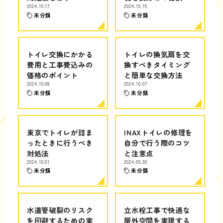
2024.10.17
2024.10.15
未分類
未分類
トイレ交換にかかる
トイレの換気扇を交
費用と工事費込みの
換すべきタイミング
価格のポイント
と簡単な交換方法
2024.10.08
2024.10.07
未分類
未分類
東京でトイレが詰ま
INAXトイレの修理を
ったときに行うべき
自分で行う際のコツ
対処法
と注意点
2024.10.01
2024.09.30
未分類
未分類
水道管破裂のリスク
立水栓工事で快適な
を回避するための実
屋外空間を実現する