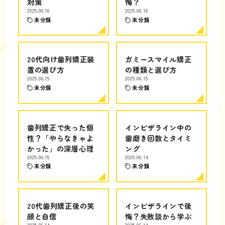
対策
悔？
2025.06.16
2025.06.16
未分類
未分類
20代向け歯列矯正装
ガミースマイル矯正
置の選び方
の種類と選び方
2025.06.15
2025.06.15
未分類
未分類
歯列矯正で失った個
インビザライン中の
性？「やらなきゃよ
歯磨き回数とタイミ
かった」の深層心理
ング
2025.06.15
2025.06.14
未分類
未分類
20代歯列矯正後の笑
インビザラインで後
顔と自信
悔？失敗談から学ぶ