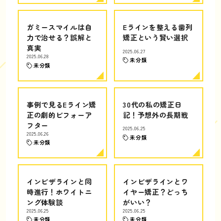
ガミースマイルは自
Eラインを整える歯列
力で治せる？誤解と
矯正という賢い選択
真実
2025.06.27
2025.06.28
未分類
未分類
事例で見るEライン矯
30代の私の矯正日
正の劇的ビフォーア
記！予想外の長期戦
フター
2025.06.25
2025.06.26
未分類
未分類
インビザラインと同
インビザラインとワ
時進行！ホワイトニ
イヤー矯正？どっち
ング体験談
がいい？
2025.06.25
2025.06.25
未分類
未分類