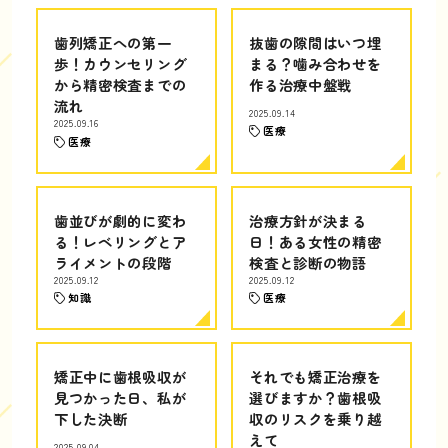
歯列矯正への第一
抜歯の隙間はいつ埋
歩！カウンセリング
まる？噛み合わせを
から精密検査までの
作る治療中盤戦
流れ
2025.09.14
2025.09.16
医療
医療
歯並びが劇的に変わ
治療方針が決まる
る！レベリングとア
日！ある女性の精密
ライメントの段階
検査と診断の物語
2025.09.12
2025.09.12
知識
医療
矯正中に歯根吸収が
それでも矯正治療を
見つかった日、私が
選びますか？歯根吸
下した決断
収のリスクを乗り越
えて
2025.09.04