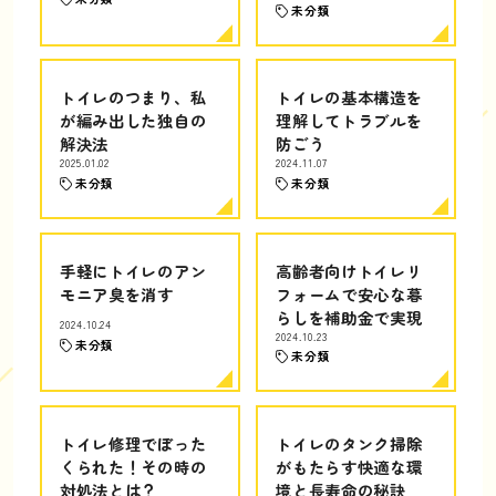
未分類
トイレのつまり、私
トイレの基本構造を
が編み出した独自の
理解してトラブルを
解決法
防ごう
2025.01.02
2024.11.07
未分類
未分類
手軽にトイレのアン
高齢者向けトイレリ
モニア臭を消す
フォームで安心な暮
らしを補助金で実現
2024.10.24
2024.10.23
未分類
未分類
トイレ修理でぼった
トイレのタンク掃除
くられた！その時の
がもたらす快適な環
対処法とは？
境と長寿命の秘訣