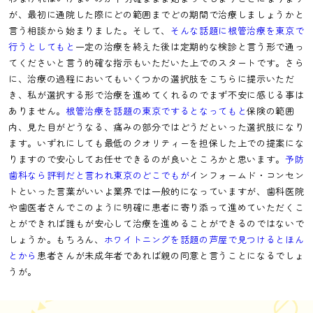
が、最初に通院した際にどの範囲までどの期間で治療しましょうかと
言う相談から始まりました。そして、
そんな話題に根管治療を東京で
行うとしてもと
一定の治療を終えた後は定期的な検診と言う形で通っ
てくださいと言う的確な指示もいただいた上でのスタートです。さら
に、治療の過程においてもいくつかの選択肢をこちらに提示いただ
き、私が選択する形で治療を進めてくれるのでまず不安に感じる事は
ありません。
根管治療を話題の東京でするとなってもと
保険の範囲
内、見た目がどうなる、痛みの部分ではどうだといった選択肢になり
ます。いずれにしても最低のクオリティーを担保した上での提案にな
りますので安心してお任せできるのが良いところかと思います。
予防
歯科なら評判だと言われ東京のどこでもが
インフォームド・コンセン
トといった言葉がいいよ業界では一般的になっていますが、歯科医院
や歯医者さんでこのように明確に患者に寄り添って進めていただくこ
とができれば誰もが安心して治療を進めることができるのではないで
しょうか。もちろん、
ホワイトニングを話題の芦屋で見つけるとほん
とから
患者さんが未成年者であれば親の同意と言うことになるでしょ
うが。