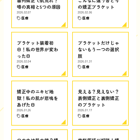
歯列矯正で肌荒れ？
こんなに違う昔と今
噂の真相と5つの原因
の矯正ブラケット
2026.02.07
2026.02.06
医療
医療
ブラケット装着初
ブラケットだけじゃ
日！私の世界が変わ
ないもう一つの選択
った日
肢
2026.02.04
2026.01.31
医療
医療
矯正中のニキビ地
見える？見えない？
獄！私の肌が悲鳴を
表側矯正と裏側矯正
あげた日
のブラケット
2026.01.26
2026.01.17
医療
医療