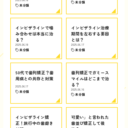
未分類
未分類
インビザラインで噛
インビザライン治療
み合わせは本当に治
期間を左右する要因
る？
とは？
2025.06.18
2025.06.17
未分類
未分類
50代で歯列矯正？歯
歯列矯正でガミース
周病との共存と対策
マイルはどこまで治
る？
2025.06.17
2025.06.16
未分類
未分類
インビザライン矯
可愛い」と言われた
正！旅行中の歯磨き
歯並び矯正して後