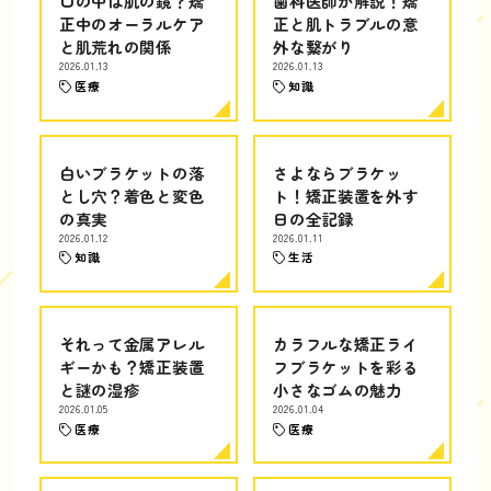
口の中は肌の鏡？矯
歯科医師が解説！矯
正中のオーラルケア
正と肌トラブルの意
と肌荒れの関係
外な繋がり
2026.01.13
2026.01.13
医療
知識
白いブラケットの落
さよならブラケッ
とし穴？着色と変色
ト！矯正装置を外す
の真実
日の全記録
2026.01.12
2026.01.11
知識
生活
それって金属アレル
カラフルな矯正ライ
ギーかも？矯正装置
フブラケットを彩る
と謎の湿疹
小さなゴムの魅力
2026.01.05
2026.01.04
医療
医療