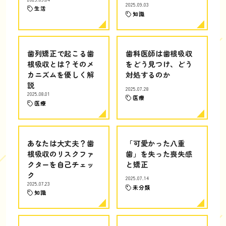
2025.09.03
生活
知識
歯列矯正で起こる歯
歯科医師は歯根吸収
根吸収とは？そのメ
をどう見つけ、どう
カニズムを優しく解
対処するのか
説
2025.07.28
2025.08.01
医療
医療
あなたは大丈夫？歯
「可愛かった八重
根吸収のリスクファ
歯」を失った喪失感
クターを自己チェッ
と矯正
ク
2025.07.14
2025.07.23
未分類
知識