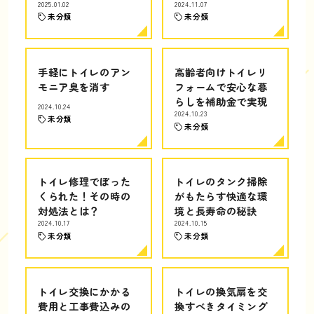
2025.01.02
2024.11.07
未分類
未分類
手軽にトイレのアン
高齢者向けトイレリ
モニア臭を消す
フォームで安心な暮
らしを補助金で実現
2024.10.24
2024.10.23
未分類
未分類
トイレ修理でぼった
トイレのタンク掃除
くられた！その時の
がもたらす快適な環
対処法とは？
境と長寿命の秘訣
2024.10.17
2024.10.15
未分類
未分類
トイレ交換にかかる
トイレの換気扇を交
費用と工事費込みの
換すべきタイミング