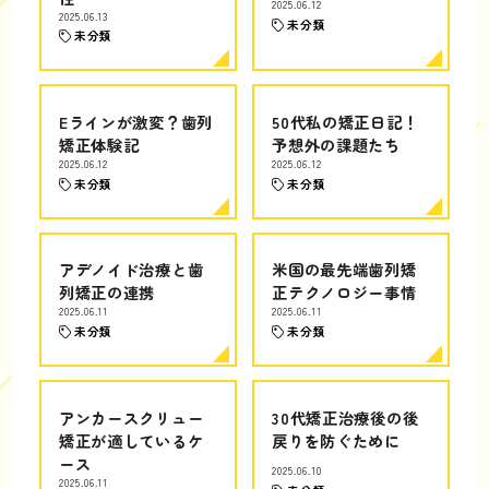
2025.06.12
2025.06.13
未分類
未分類
Eラインが激変？歯列
50代私の矯正日記！
矯正体験記
予想外の課題たち
2025.06.12
2025.06.12
未分類
未分類
アデノイド治療と歯
米国の最先端歯列矯
列矯正の連携
正テクノロジー事情
2025.06.11
2025.06.11
未分類
未分類
アンカースクリュー
30代矯正治療後の後
矯正が適しているケ
戻りを防ぐために
ース
2025.06.10
2025.06.11