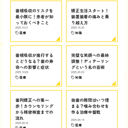
歯根吸収のリスクを
矯正生活スタート！
最小限に！患者が知
装置装着の痛みと乗
っておくべきこと
り越え方
2025.10.21
2025.10.20
医療
知識
歯根吸収が進行する
完璧な笑顔への最終
とどうなる？歯の寿
調整！ディテーリン
命への影響と症状
グという名の芸術
2025.10.09
2025.09.23
医療
知識
歯列矯正への第一
抜歯の隙間はいつ埋
歩！カウンセリング
まる？噛み合わせを
から精密検査までの
作る治療中盤戦
流れ
2025.09.14
2025.09.16
医療
医療