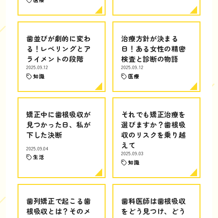
歯並びが劇的に変わ
治療方針が決まる
る！レベリングとア
日！ある女性の精密
ライメントの段階
検査と診断の物語
2025.09.12
2025.09.12
知識
医療
矯正中に歯根吸収が
それでも矯正治療を
見つかった日、私が
選びますか？歯根吸
下した決断
収のリスクを乗り越
えて
2025.09.04
2025.09.03
生活
知識
歯列矯正で起こる歯
歯科医師は歯根吸収
根吸収とは？そのメ
をどう見つけ、どう