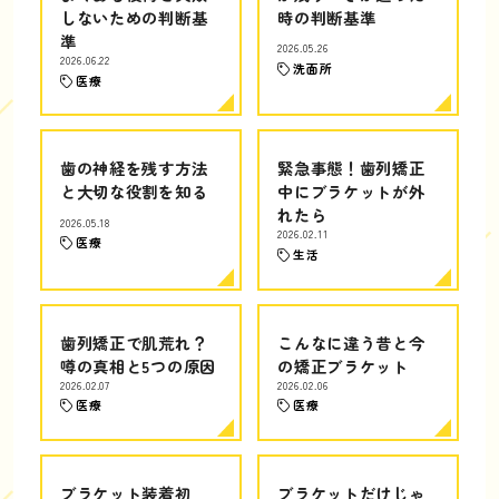
しないための判断基
時の判断基準
準
2026.05.26
2026.06.22
洗面所
医療
歯の神経を残す方法
緊急事態！歯列矯正
と大切な役割を知る
中にブラケットが外
れたら
2026.05.18
2026.02.11
医療
生活
歯列矯正で肌荒れ？
こんなに違う昔と今
噂の真相と5つの原因
の矯正ブラケット
2026.02.07
2026.02.06
医療
医療
ブラケット装着初
ブラケットだけじゃ