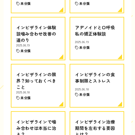
未分類
未分類
インビザライン体験
アデノイドと口呼吸
談噛み合わせ改善の
私の矯正体験談
道のり
2025.06.19
2025.06.19
未分類
未分類
インビザラインの限
インビザラインの食
界？知っておくべき
事制限とストレス
こと
2025.06.18
2025.06.18
未分類
未分類
インビザラインで噛
インビザライン治療
み合わせは本当に治
期間を左右する要因
る？
とは？