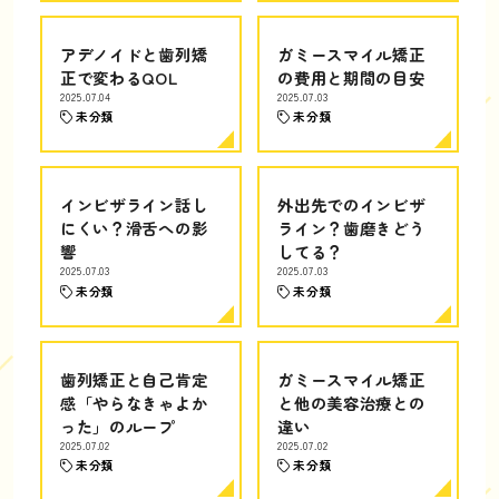
アデノイドと歯列矯
ガミースマイル矯正
正で変わるQOL
の費用と期間の目安
2025.07.04
2025.07.03
未分類
未分類
インビザライン話し
外出先でのインビザ
にくい？滑舌への影
ライン？歯磨きどう
響
してる？
2025.07.03
2025.07.03
未分類
未分類
歯列矯正と自己肯定
ガミースマイル矯正
感「やらなきゃよか
と他の美容治療との
った」のループ
違い
2025.07.02
2025.07.02
未分類
未分類