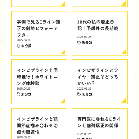
事例で見るEライン矯
30代の私の矯正日
正の劇的ビフォーア
記！予想外の長期戦
フター
2025.06.25
2025.06.26
未分類
未分類
インビザラインと同
インビザラインとワ
時進行！ホワイトニ
イヤー矯正？どっち
ング体験談
がいい？
2025.06.25
2025.06.25
未分類
未分類
インビザラインと顎
専門医に尋ねるEライ
関節症噛み合わせ治
ンと歯列矯正の関係
療の関連性
2025.06.25
2025.06.25