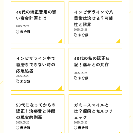
40代の矯正費用の賢
インビザラインで八
い資金計画とは
重歯は治せる？可能
性と限界
2025.05.26
2025.05.26
未分類
未分類
インビザライン中で
40代の私の矯正日
歯磨きできない時の
記！痛みとの共存
応急処置
2025.05.25
2025.05.26
未分類
未分類
50代になってからの
ガミースマイルと
矯正！治療費と時間
は？原因とセルフチ
の現実的側面
ェック
2025.05.25
2025.05.25
未分類
未分類