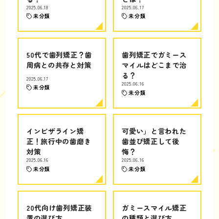
2025.06.18
2025.06.17
未分類
未分類
50代で歯列矯正？歯
歯列矯正でガミース
周病との共存と対策
マイルはどこまで治
る？
2025.06.17
2025.06.16
未分類
未分類
インビザライン矯
可愛い」と言われた
正！旅行中の歯磨き
歯並び矯正して後
対策
悔？
2025.06.16
2025.06.16
未分類
未分類
20代向け歯列矯正装
ガミースマイル矯正
置の選び方
の種類と選び方