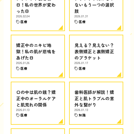
日！私の世界が変わ
ないもう一つの選択
った日
肢
2026.02.04
2026.01.31
医療
医療
矯正中のニキビ地
見える？見えない？
獄！私の肌が悲鳴を
表側矯正と裏側矯正
あげた日
のブラケット
2026.01.26
2026.01.17
医療
医療
口の中は肌の鏡？矯
歯科医師が解説！矯
正中のオーラルケア
正と肌トラブルの意
と肌荒れの関係
外な繋がり
2026.01.13
2026.01.13
医療
知識