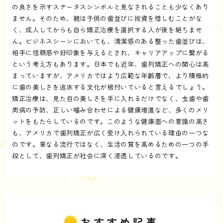
の良さを示すステータスシンボルと見なされることも少なくあり
ません。そのため、親は子供の歯並びに投資を惜しむことがな
く、成人してからも自ら矯正治療を選択する人が後を絶ちませ
ん。ビジネスシーンにおいても、清潔感のある整った歯並びは、
相手に信頼感や好印象を与えるとされ、キャリアアップに繋がる
という考え方もあります。日本でも近年、歯列矯正への関心は高
まっていますが、アメリカではより広範な年齢層で、より積極的
に歯の美しさを追求する文化が根付いていると言えるでしょう。
矯正治療は、見た目の美しさを手に入れるだけでなく、虫歯や歯
周病の予防、正しい噛み合わせによる健康増進など、多くのメリ
ットをもたらしているのです。このような健康面への意識の高さ
も、アメリカで歯列矯正が広く受け入れられている理由の一つな
のです。単なる流行ではなく、生活の質を高めるための一つの手
段として、歯列矯正が社会に深く浸透しているのです。
おすすめ記事