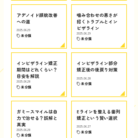
アデノイド顔貌改善
噛み合わせの悪さが
への道
招くトラブルとイン
ビザライン
2025.06.29
2025.06.29
未分類
未分類
インビザライン矯正
インビザライン部分
期間はどれくらい？
矯正後の後戻り対策
目安を解説
2025.06.28
2025.06.28
未分類
未分類
ガミースマイルは自
Eラインを整える歯列
力で治せる？誤解と
矯正という賢い選択
真実
2025.06.27
2025.06.28
未分類
未分類