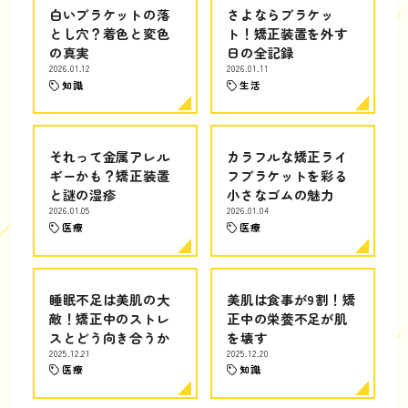
白いブラケットの落
さよならブラケッ
とし穴？着色と変色
ト！矯正装置を外す
の真実
日の全記録
2026.01.12
2026.01.11
知識
生活
それって金属アレル
カラフルな矯正ライ
ギーかも？矯正装置
フブラケットを彩る
と謎の湿疹
小さなゴムの魅力
2026.01.05
2026.01.04
医療
医療
睡眠不足は美肌の大
美肌は食事が9割！矯
敵！矯正中のストレ
正中の栄養不足が肌
スとどう向き合うか
を壊す
2025.12.21
2025.12.20
医療
知識