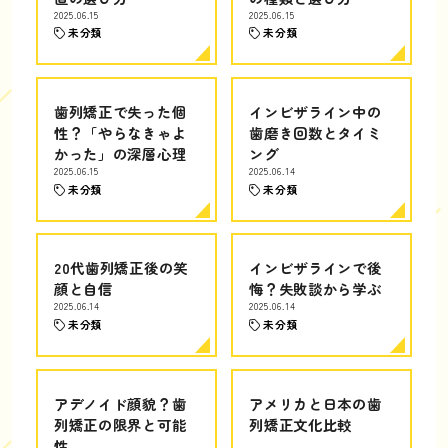
2025.06.15
2025.06.15
未分類
未分類
歯列矯正で失った個
インビザライン中の
性？「やらなきゃよ
歯磨き回数とタイミ
かった」の深層心理
ング
2025.06.15
2025.06.14
未分類
未分類
20代歯列矯正後の笑
インビザラインで後
顔と自信
悔？失敗談から学ぶ
2025.06.14
2025.06.14
未分類
未分類
アデノイド顔貌？歯
アメリカと日本の歯
列矯正の限界と可能
列矯正文化比較
性