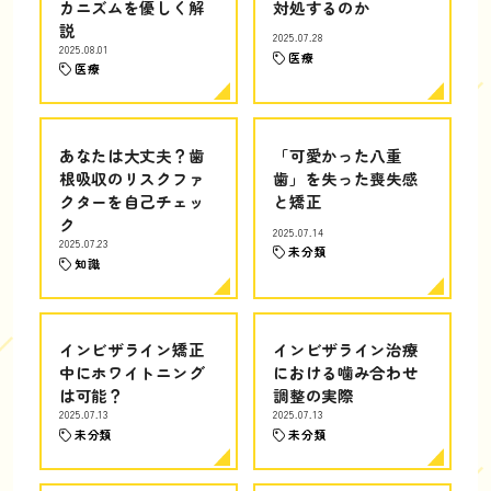
カニズムを優しく解
対処するのか
説
2025.07.28
2025.08.01
医療
医療
あなたは大丈夫？歯
「可愛かった八重
根吸収のリスクファ
歯」を失った喪失感
クターを自己チェッ
と矯正
ク
2025.07.14
2025.07.23
未分類
知識
インビザライン矯正
インビザライン治療
中にホワイトニング
における噛み合わせ
は可能？
調整の実際
2025.07.13
2025.07.13
未分類
未分類