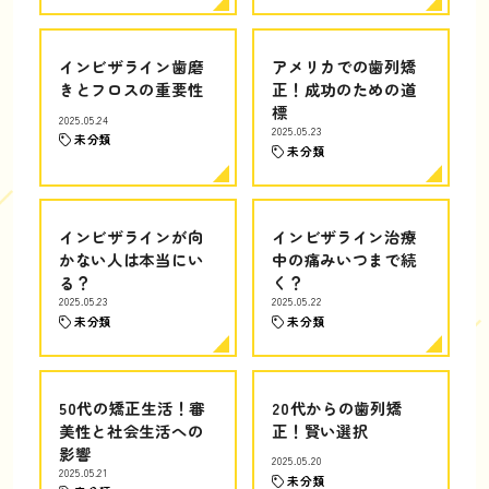
インビザライン歯磨
アメリカでの歯列矯
きとフロスの重要性
正！成功のための道
標
2025.05.24
2025.05.23
未分類
未分類
インビザラインが向
インビザライン治療
かない人は本当にい
中の痛みいつまで続
る？
く？
2025.05.23
2025.05.22
未分類
未分類
50代の矯正生活！審
20代からの歯列矯
美性と社会生活への
正！賢い選択
影響
2025.05.20
2025.05.21
未分類