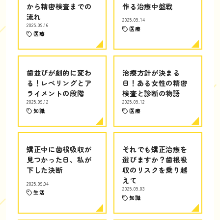
から精密検査までの
作る治療中盤戦
流れ
2025.09.14
2025.09.16
医療
医療
歯並びが劇的に変わ
治療方針が決まる
る！レベリングとア
日！ある女性の精密
ライメントの段階
検査と診断の物語
2025.09.12
2025.09.12
知識
医療
矯正中に歯根吸収が
それでも矯正治療を
見つかった日、私が
選びますか？歯根吸
下した決断
収のリスクを乗り越
えて
2025.09.04
2025.09.03
生活
知識