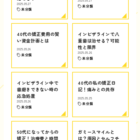
2025.05.27
2025.05.27
未分類
未分類
40代の矯正費用の賢
インビザラインで八
い資金計画とは
重歯は治せる？可能
性と限界
2025.05.26
2025.05.26
未分類
未分類
インビザライン中で
40代の私の矯正日
歯磨きできない時の
記！痛みとの共存
応急処置
2025.05.25
2025.05.26
未分類
未分類
50代になってからの
ガミースマイルと
矯正！治療費と時間
は？原因とセルフチ