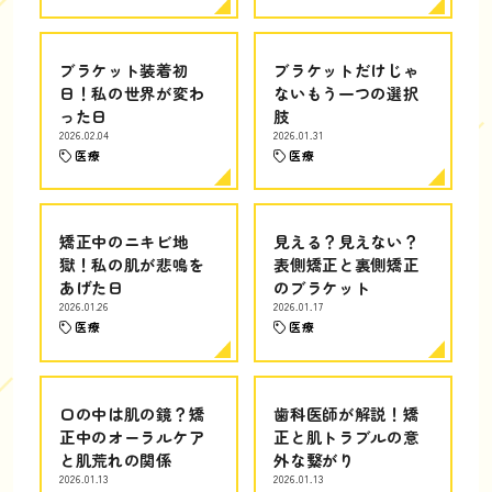
ブラケット装着初
ブラケットだけじゃ
日！私の世界が変わ
ないもう一つの選択
った日
肢
2026.02.04
2026.01.31
医療
医療
矯正中のニキビ地
見える？見えない？
獄！私の肌が悲鳴を
表側矯正と裏側矯正
あげた日
のブラケット
2026.01.26
2026.01.17
医療
医療
口の中は肌の鏡？矯
歯科医師が解説！矯
正中のオーラルケア
正と肌トラブルの意
と肌荒れの関係
外な繋がり
2026.01.13
2026.01.13