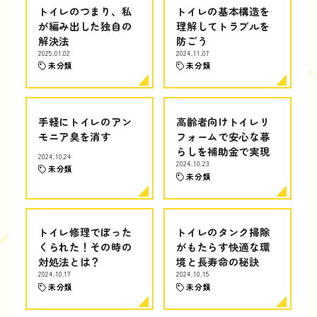
トイレのつまり、私
トイレの基本構造を
が編み出した独自の
理解してトラブルを
解決法
防ごう
2025.01.02
2024.11.07
未分類
未分類
手軽にトイレのアン
高齢者向けトイレリ
モニア臭を消す
フォームで安心な暮
らしを補助金で実現
2024.10.24
2024.10.23
未分類
未分類
トイレ修理でぼった
トイレのタンク掃除
くられた！その時の
がもたらす快適な環
対処法とは？
境と長寿命の秘訣
2024.10.17
2024.10.15
未分類
未分類