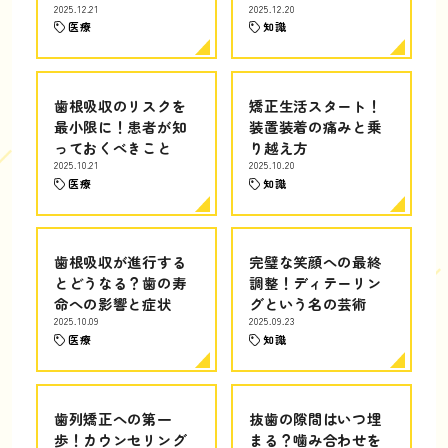
2025.12.21
2025.12.20
医療
知識
歯根吸収のリスクを
矯正生活スタート！
最小限に！患者が知
装置装着の痛みと乗
っておくべきこと
り越え方
2025.10.21
2025.10.20
医療
知識
歯根吸収が進行する
完璧な笑顔への最終
とどうなる？歯の寿
調整！ディテーリン
命への影響と症状
グという名の芸術
2025.10.09
2025.09.23
医療
知識
歯列矯正への第一
抜歯の隙間はいつ埋
歩！カウンセリング
まる？噛み合わせを