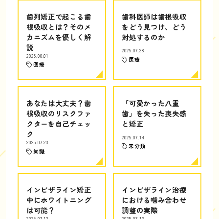
歯列矯正で起こる歯
歯科医師は歯根吸収
根吸収とは？そのメ
をどう見つけ、どう
カニズムを優しく解
対処するのか
説
2025.07.28
2025.08.01
医療
医療
あなたは大丈夫？歯
「可愛かった八重
根吸収のリスクファ
歯」を失った喪失感
クターを自己チェッ
と矯正
ク
2025.07.14
2025.07.23
未分類
知識
インビザライン矯正
インビザライン治療
中にホワイトニング
における噛み合わせ
は可能？
調整の実際
2025.07.13
2025.07.13