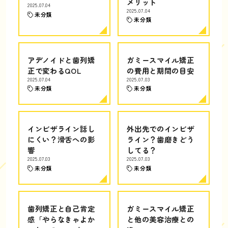
メリット
2025.07.04
2025.07.04
未分類
未分類
アデノイドと歯列矯
ガミースマイル矯正
正で変わるQOL
の費用と期間の目安
2025.07.04
2025.07.03
未分類
未分類
インビザライン話し
外出先でのインビザ
にくい？滑舌への影
ライン？歯磨きどう
響
してる？
2025.07.03
2025.07.03
未分類
未分類
歯列矯正と自己肯定
ガミースマイル矯正
感「やらなきゃよか
と他の美容治療との