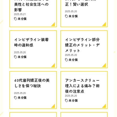
美性と社会生活への
正！賢い選択
影響
2025.05.20
2025.05.21
未分類
未分類
インビザライン装着
インビザライン部分
時の違和感
矯正のメリット・デ
メリット
2025.05.20
2025.05.20
未分類
未分類
40代歯列矯正後の美
アンカースクリュー
しさを保つ秘訣
埋入による痛み？術
後の注意点
2025.05.20
2025.05.20
未分類
未分類