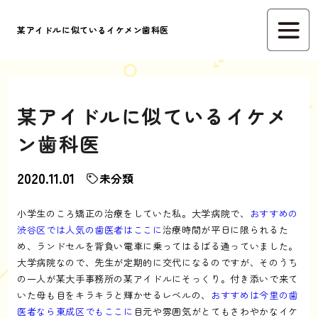
某アイドルに似ているイケメン歯科医
某アイドルに似ているイケメ
ン歯科医
2020.11.01
未分類
小学生のころ矯正の治療をしていた私。大学病院で、
おすすめの
渋谷区では人気の歯医者はここに
治療時間が平日に限られるた
め、ランドセルを背負い電車に乗ってはるばる通っていました。
大学病院なので、先生が定期的に交代になるのですが、そのうち
の一人が某大手事務所の某アイドルにそっくり。付き添いで来て
いた母も目をキラキラと輝かせるレベルの、
おすすめは今里の歯
医者なら東成区でもここに
目元や雰囲気がとてもさわやかなイケ