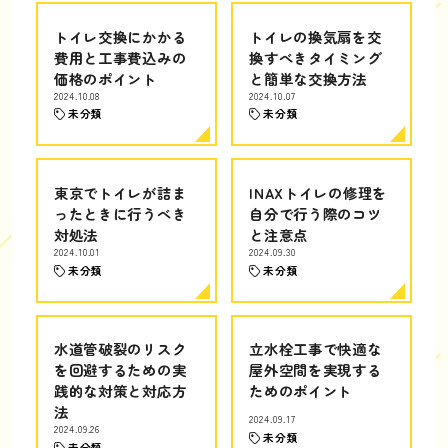
トイレ交換にかかる
トイレの換気扇を交
費用と工事費込みの
換すべきタイミング
価格のポイント
と簡単な交換方法
2024.10.08
2024.10.07
未分類
未分類
東京でトイレが詰ま
INAXトイレの修理を
ったときに行うべき
自分で行う際のコツ
対処法
と注意点
2024.10.01
2024.09.30
未分類
未分類
水道管破裂のリスク
立水栓工事で快適な
を回避するための実
屋外空間を実現する
践的な対策と対応方
ためのポイント
法
2024.09.17
2024.09.26
未分類
未分類