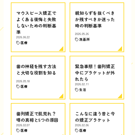
マウスピース矯正で
親知らずを抜くべき
よくある後悔と失敗
か残すべきか迷った
しないための判断基
時の判断基準
準
2026.05.26
2026.06.22
洗面所
医療
歯の神経を残す方法
緊急事態！歯列矯正
と大切な役割を知る
中にブラケットが外
れたら
2026.05.18
2026.02.11
医療
生活
歯列矯正で肌荒れ？
こんなに違う昔と今
噂の真相と5つの原因
の矯正ブラケット
2026.02.07
2026.02.06
医療
医療