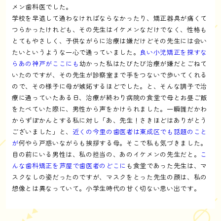
メン歯科医でした。
学校を早退して通わなければならなかったり、矯正器具が痛くて
つらかったけれども、その先生はイケメンなだけでなく、性格も
とてもやさしく、子供ながらに治療は嫌だけどその先生には会い
たいというような一心で通っていました。
良い小児矯正を探すな
らあの神戸がここにも
幼かった私はたびたび治療が嫌だとごねて
いたのですが、その先生が診察室まで手をつないで歩いてくれる
ので、その様子に母が嫉妬するほどでした。と、そんな調子で治
療に通っていたある日、治療が終わり病院の食堂で母とお昼ご飯
をたべていた際に、男性から声をかけられました。一瞬誰だかわ
からずぽかんとする私に対し「あ、先生！さきほどはありがとう
ございました」と、
近くの今里の歯医者は東成区でも話題のこと
が
何やら戸惑いながらも挨拶する母。そこで私も気づきました。
目の前にいる男性は、私の担当の、あのイケメンの先生だと。
こ
んな歯科矯正を芦屋で歯医者のどこに
も食堂であった先生は、マ
スクなしの姿だったのですが、マスクをとった先生の顔は、私の
想像とは異なっていて。小学生時代の甘く切ない思い出です。