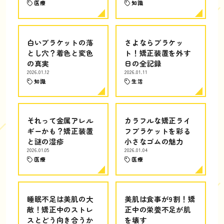
医療
知識
白いブラケットの落
さよならブラケッ
とし穴？着色と変色
ト！矯正装置を外す
の真実
日の全記録
2026.01.12
2026.01.11
知識
生活
それって金属アレル
カラフルな矯正ライ
ギーかも？矯正装置
フブラケットを彩る
と謎の湿疹
小さなゴムの魅力
2026.01.05
2026.01.04
医療
医療
睡眠不足は美肌の大
美肌は食事が9割！矯
敵！矯正中のストレ
正中の栄養不足が肌
スとどう向き合うか
を壊す