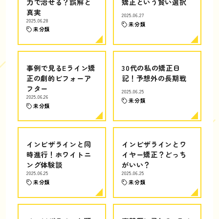
力で治せる？誤解と
矯正という賢い選択
真実
2025.06.27
2025.06.28
未分類
未分類
事例で見るEライン矯
30代の私の矯正日
正の劇的ビフォーア
記！予想外の長期戦
フター
2025.06.25
2025.06.26
未分類
未分類
インビザラインと同
インビザラインとワ
時進行！ホワイトニ
イヤー矯正？どっち
ング体験談
がいい？
2025.06.25
2025.06.25
未分類
未分類