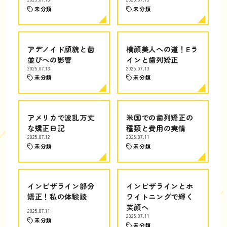
未分類
未分類
アデノイド顔貌と歯
横顔美人への道！Eラ
並びへの影響
インと歯列矯正
2025.07.13
2025.07.13
未分類
未分類
アメリカで波乱万丈
米国での歯列矯正の
な矯正日記
種類と費用の実情
2025.07.12
2025.07.11
未分類
未分類
インビザライン部分
インビザラインとホ
矯正！私の体験談
ワイトニングで輝く
笑顔へ
2025.07.11
2025.07.11
未分類
未分類