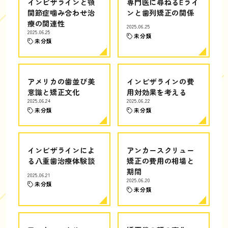
インビザラインと顎
専門医に尋ねるEライ
関節症噛み合わせ治
ンと歯列矯正の関係
療の関連性
2025.06.25
2025.06.25
未分類
未分類
アメリカの歯並び美
インビザラインの費
意識と矯正文化
用対効果を考える
2025.06.24
2025.06.22
未分類
未分類
インビザラインによ
アンカースクリュー
る八重歯治療体験談
矯正の費用の相場と
期間
2025.06.21
2025.06.20
未分類
未分類