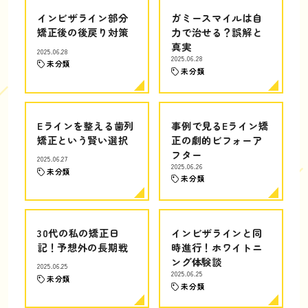
インビザライン部分
ガミースマイルは自
矯正後の後戻り対策
力で治せる？誤解と
真実
2025.06.28
2025.06.28
未分類
未分類
Eラインを整える歯列
事例で見るEライン矯
矯正という賢い選択
正の劇的ビフォーア
フター
2025.06.27
2025.06.26
未分類
未分類
30代の私の矯正日
インビザラインと同
記！予想外の長期戦
時進行！ホワイトニ
ング体験談
2025.06.25
2025.06.25
未分類
未分類