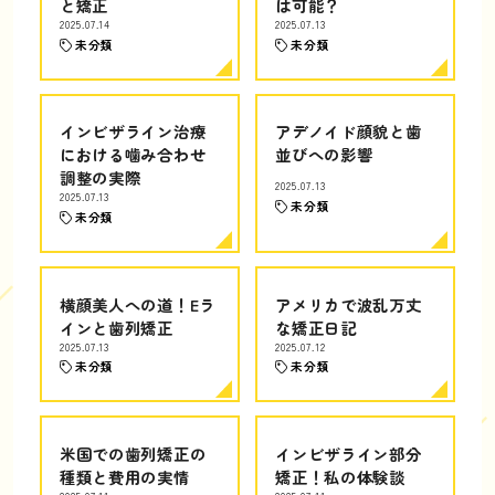
と矯正
は可能？
2025.07.14
2025.07.13
未分類
未分類
インビザライン治療
アデノイド顔貌と歯
における噛み合わせ
並びへの影響
調整の実際
2025.07.13
2025.07.13
未分類
未分類
横顔美人への道！Eラ
アメリカで波乱万丈
インと歯列矯正
な矯正日記
2025.07.13
2025.07.12
未分類
未分類
米国での歯列矯正の
インビザライン部分
種類と費用の実情
矯正！私の体験談