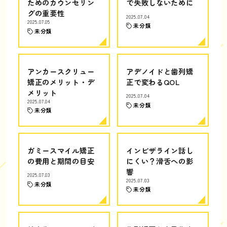
ためのカウンセリン
で失敗しないために
グの重要性
2025.07.04
2025.07.05
未分類
未分類
アンカースクリュー
アデノイドと歯列矯
矯正のメリット・デ
正で変わるQOL
メリット
2025.07.04
2025.07.04
未分類
未分類
ガミースマイル矯正
インビザライン話し
の費用と期間の目安
にくい？滑舌への影
響
2025.07.03
2025.07.03
未分類
未分類