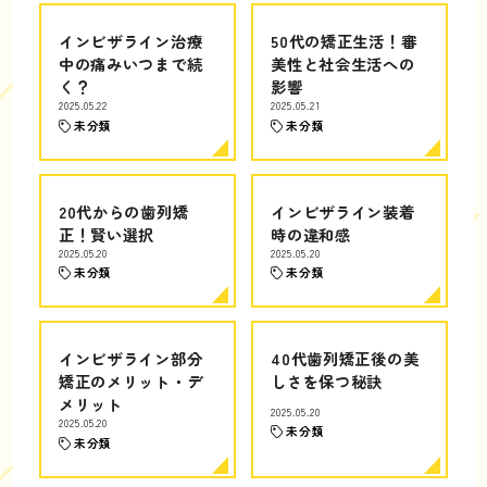
インビザライン治療
50代の矯正生活！審
中の痛みいつまで続
美性と社会生活への
く？
影響
2025.05.22
2025.05.21
未分類
未分類
20代からの歯列矯
インビザライン装着
正！賢い選択
時の違和感
2025.05.20
2025.05.20
未分類
未分類
インビザライン部分
40代歯列矯正後の美
矯正のメリット・デ
しさを保つ秘訣
メリット
2025.05.20
2025.05.20
未分類
未分類