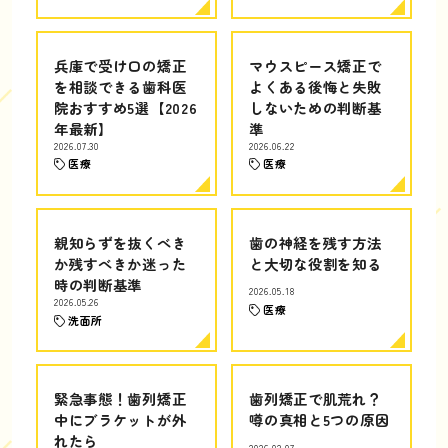
兵庫で受け口の矯正
マウスピース矯正で
を相談できる歯科医
よくある後悔と失敗
院おすすめ5選【2026
しないための判断基
年最新】
準
2026.07.30
2026.06.22
医療
医療
親知らずを抜くべき
歯の神経を残す方法
か残すべきか迷った
と大切な役割を知る
時の判断基準
2026.05.18
2026.05.26
医療
洗面所
緊急事態！歯列矯正
歯列矯正で肌荒れ？
中にブラケットが外
噂の真相と5つの原因
れたら
2026.02.07