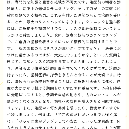
は、専門的な知識と豊富な経験が不可欠です。治療前の精密な診
断能力、治療中の適切なモニタリング、そして万が一の事態に的
確に対処できる技術力。これらを備えた医師のもとで治療を受け
ることが、最大のリスクヘッジになります。クリニックを選ぶ際
には、治療費用や期間だけでなく、リスク管理体制についてもし
っかりと確認しましょう。次に、治療開始前のカウンセリング
で、ご自身の歯根吸収リスクについて積極的に質問することで
す。「私の歯根の形はリスクが高いタイプですか？」「過去にぶ
つけた歯があるのですが、大丈夫でしょうか？」といった質問を
通じて、医師とリスク認識を共有しておきましょう。これによ
り、医師もより慎重な治療計画を立ててくれるはずです。治療が
始まったら、歯科医師の指示をきちんと守ることが大切です。特
に、決められた通院日を守ることは、治療を計画通りに進め、過
度な力がかかり続ける期間をなくすために重要です。予約を勝手
に先延ばしにすると、予期せぬ歯の動きや、力のコントロールが
効かなくなる原因となり、歯根への負担を増大させる可能性があ
ります。また、治療中に何か異常を感じたら、我慢せずにすぐに
相談しましょう。例えば、「特定の歯だけがいつまでも強く痛
む」「明らかに歯がグラグラして不安だ」といった違和感は、何
らかのトラブルのサインかもしれません。もちろん、これらが直