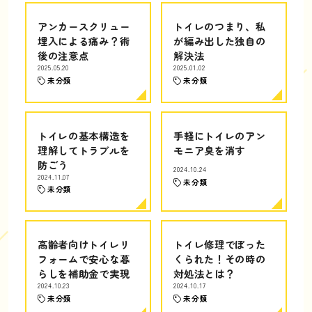
アンカースクリュー
トイレのつまり、私
埋入による痛み？術
が編み出した独自の
後の注意点
解決法
2025.05.20
2025.01.02
未分類
未分類
トイレの基本構造を
手軽にトイレのアン
理解してトラブルを
モニア臭を消す
防ごう
2024.10.24
2024.11.07
未分類
未分類
高齢者向けトイレリ
トイレ修理でぼった
フォームで安心な暮
くられた！その時の
らしを補助金で実現
対処法とは？
2024.10.23
2024.10.17
未分類
未分類