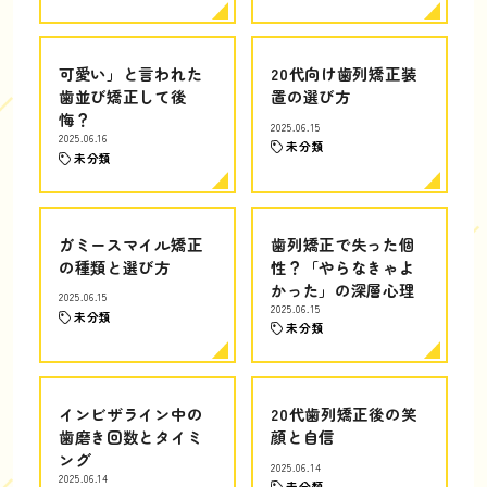
可愛い」と言われた
20代向け歯列矯正装
歯並び矯正して後
置の選び方
悔？
2025.06.15
2025.06.16
未分類
未分類
ガミースマイル矯正
歯列矯正で失った個
の種類と選び方
性？「やらなきゃよ
かった」の深層心理
2025.06.15
2025.06.15
未分類
未分類
インビザライン中の
20代歯列矯正後の笑
歯磨き回数とタイミ
顔と自信
ング
2025.06.14
2025.06.14
未分類