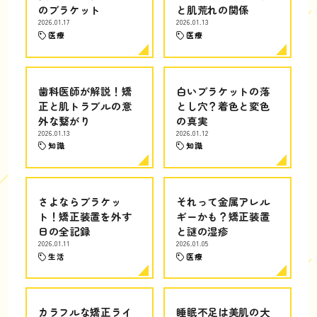
のブラケット
と肌荒れの関係
2026.01.17
2026.01.13
医療
医療
歯科医師が解説！矯
白いブラケットの落
正と肌トラブルの意
とし穴？着色と変色
外な繋がり
の真実
2026.01.13
2026.01.12
知識
知識
さよならブラケッ
それって金属アレル
ト！矯正装置を外す
ギーかも？矯正装置
日の全記録
と謎の湿疹
2026.01.11
2026.01.05
生活
医療
カラフルな矯正ライ
睡眠不足は美肌の大