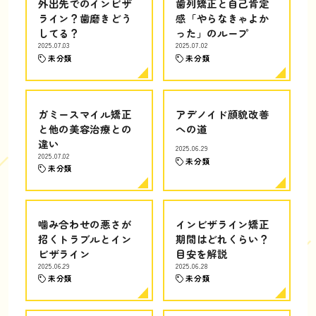
外出先でのインビザ
歯列矯正と自己肯定
ライン？歯磨きどう
感「やらなきゃよか
してる？
った」のループ
2025.07.03
2025.07.02
未分類
未分類
ガミースマイル矯正
アデノイド顔貌改善
と他の美容治療との
への道
違い
2025.06.29
2025.07.02
未分類
未分類
噛み合わせの悪さが
インビザライン矯正
招くトラブルとイン
期間はどれくらい？
ビザライン
目安を解説
2025.06.29
2025.06.28
未分類
未分類