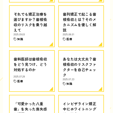
それでも矯正治療を
歯列矯正で起こる歯
選びますか？歯根吸
根吸収とは？そのメ
収のリスクを乗り越
カニズムを優しく解
えて
説
2025.09.03
2025.08.01
知識
医療
歯科医師は歯根吸収
あなたは大丈夫？歯
をどう見つけ、どう
根吸収のリスクファ
対処するのか
クターを自己チェッ
ク
2025.07.28
2025.07.23
医療
知識
「可愛かった八重
インビザライン矯正
歯」を失った喪失感
中にホワイトニング