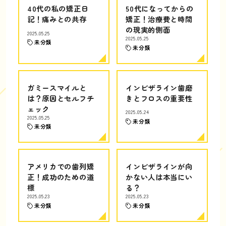
40代の私の矯正日
50代になってからの
記！痛みとの共存
矯正！治療費と時間
の現実的側面
2025.05.25
2025.05.25
未分類
未分類
ガミースマイルと
インビザライン歯磨
は？原因とセルフチ
きとフロスの重要性
ェック
2025.05.24
2025.05.25
未分類
未分類
アメリカでの歯列矯
インビザラインが向
正！成功のための道
かない人は本当にい
標
る？
2025.05.23
2025.05.23
未分類
未分類