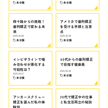
未分類
未分類
四十路からの挑戦！
アメリカで歯列矯正
歯列矯正で変わる未
を受ける手順と注意
来
点
2025.06.08
2025.06.08
未分類
未分類
インビザラインで噛
40代からの歯列矯正
み合わせが悪化する
で目指す健康美
可能性は？
2025.06.06
2025.06.07
未分類
未分類
アンカースクリュー
30代で矯正中の仕事
矯正を選んだ私の体
と私生活両立の秘訣
験談