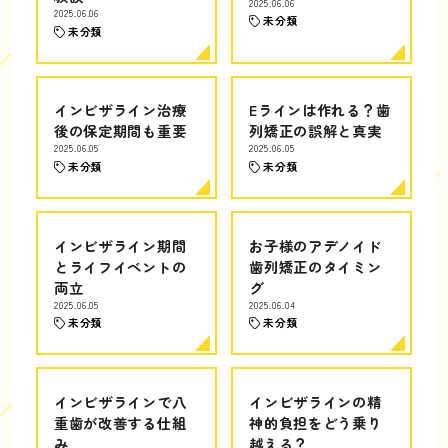
2025.06.06
2025.06.06
未分類
未分類
インビザライン治療
Eラインは作れる？歯
後の保定期間も重要
列矯正の誤解と真実
2025.06.05
2025.06.05
未分類
未分類
インビザライン期間
お子様のアデノイド
とライフイベントの
歯列矯正のタイミン
両立
グ
2025.06.05
2025.06.04
未分類
未分類
インビザラインで八
インビザラインの精
重歯が改善する仕組
神的負担をどう乗り
み
越える？