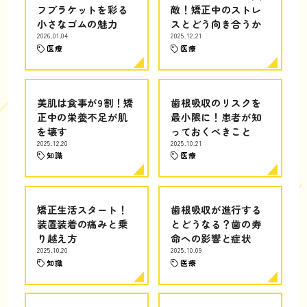
フブラケットを彩る
敵！矯正中のストレ
小さなゴムの魅力
スとどう向き合うか
2026.01.04
2025.12.21
医療
医療
美肌は食事が9割！矯
歯根吸収のリスクを
正中の栄養不足が肌
最小限に！患者が知
を壊す
っておくべきこと
2025.12.20
2025.10.21
知識
医療
矯正生活スタート！
歯根吸収が進行する
装置装着の痛みと乗
とどうなる？歯の寿
り越え方
命への影響と症状
2025.10.20
2025.10.09
知識
医療