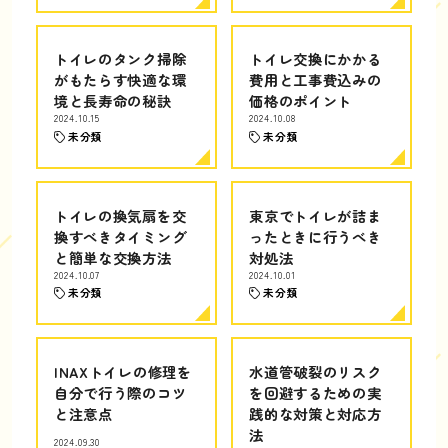
トイレのタンク掃除
トイレ交換にかかる
がもたらす快適な環
費用と工事費込みの
境と長寿命の秘訣
価格のポイント
2024.10.15
2024.10.08
未分類
未分類
トイレの換気扇を交
東京でトイレが詰ま
換すべきタイミング
ったときに行うべき
と簡単な交換方法
対処法
2024.10.07
2024.10.01
未分類
未分類
INAXトイレの修理を
水道管破裂のリスク
自分で行う際のコツ
を回避するための実
と注意点
践的な対策と対応方
法
2024.09.30