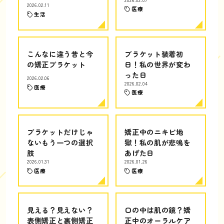
2026.02.11
医療
生活
こんなに違う昔と今
ブラケット装着初
の矯正ブラケット
日！私の世界が変わ
った日
2026.02.06
2026.02.04
医療
医療
ブラケットだけじゃ
矯正中のニキビ地
ないもう一つの選択
獄！私の肌が悲鳴を
肢
あげた日
2026.01.31
2026.01.26
医療
医療
見える？見えない？
口の中は肌の鏡？矯
表側矯正と裏側矯正
正中のオーラルケア