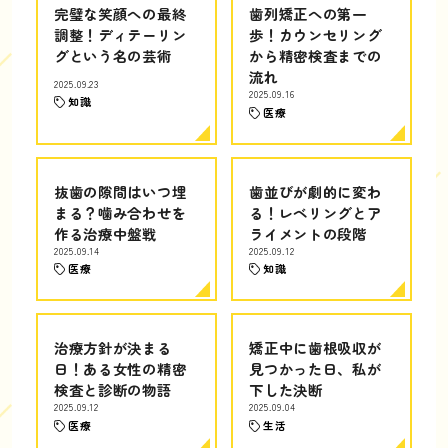
完璧な笑顔への最終
歯列矯正への第一
調整！ディテーリン
歩！カウンセリング
グという名の芸術
から精密検査までの
流れ
2025.09.23
2025.09.16
知識
医療
抜歯の隙間はいつ埋
歯並びが劇的に変わ
まる？噛み合わせを
る！レベリングとア
作る治療中盤戦
ライメントの段階
2025.09.14
2025.09.12
医療
知識
治療方針が決まる
矯正中に歯根吸収が
日！ある女性の精密
見つかった日、私が
検査と診断の物語
下した決断
2025.09.12
2025.09.04
医療
生活