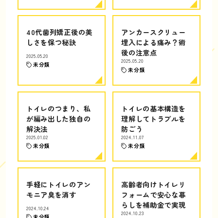
40代歯列矯正後の美
アンカースクリュー
しさを保つ秘訣
埋入による痛み？術
後の注意点
2025.05.20
2025.05.20
未分類
未分類
トイレのつまり、私
トイレの基本構造を
が編み出した独自の
理解してトラブルを
解決法
防ごう
2025.01.02
2024.11.07
未分類
未分類
手軽にトイレのアン
高齢者向けトイレリ
モニア臭を消す
フォームで安心な暮
らしを補助金で実現
2024.10.24
2024.10.23
未分類