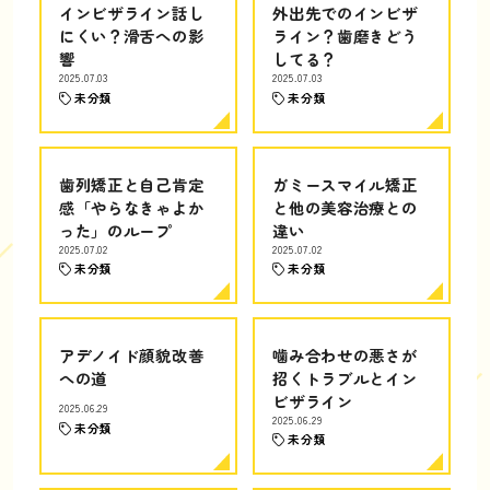
インビザライン話し
外出先でのインビザ
にくい？滑舌への影
ライン？歯磨きどう
響
してる？
2025.07.03
2025.07.03
未分類
未分類
歯列矯正と自己肯定
ガミースマイル矯正
感「やらなきゃよか
と他の美容治療との
った」のループ
違い
2025.07.02
2025.07.02
未分類
未分類
アデノイド顔貌改善
噛み合わせの悪さが
への道
招くトラブルとイン
ビザライン
2025.06.29
2025.06.29
未分類
未分類