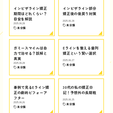
インビザライン矯正
インビザライン部分
期間はどれくらい？
矯正後の後戻り対策
目安を解説
2025.06.28
2025.06.28
未分類
未分類
ガミースマイルは自
Eラインを整える歯列
力で治せる？誤解と
矯正という賢い選択
真実
2025.06.27
2025.06.28
未分類
未分類
事例で見るEライン矯
30代の私の矯正日
正の劇的ビフォーア
記！予想外の長期戦
フター
2025.06.25
2025.06.26
未分類
未分類