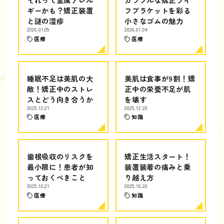
ギーかも？矯正装置
フブラケットを彩る
と謎の湿疹
小さなゴムの魅力
2026.01.05
2026.01.04
医療
医療
睡眠不足は美肌の大
美肌は食事が9割！矯
敵！矯正中のストレ
正中の栄養不足が肌
スとどう向き合うか
を壊す
2025.12.21
2025.12.20
医療
知識
歯根吸収のリスクを
矯正生活スタート！
最小限に！患者が知
装置装着の痛みと乗
っておくべきこと
り越え方
2025.10.21
2025.10.20
医療
知識