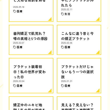
れたら
2026.05.18
2026.02.11
医療
生活
歯列矯正で肌荒れ？
こんなに違う昔と今
噂の真相と5つの原因
の矯正ブラケット
2026.02.07
2026.02.06
医療
医療
ブラケット装着初
ブラケットだけじゃ
日！私の世界が変わ
ないもう一つの選択
った日
肢
2026.02.04
2026.01.31
医療
医療
矯正中のニキビ地
見える？見えない？
獄！私の肌が悲鳴を
表側矯正と裏側矯正