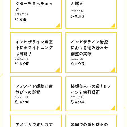
クターを自己チェッ
と矯正
ク
2025.07.14
2025.07.23
未分類
知識
インビザライン矯正
インビザライン治療
中にホワイトニング
における噛み合わせ
は可能？
調整の実際
2025.07.13
2025.07.13
未分類
未分類
アデノイド顔貌と歯
横顔美人への道！Eラ
並びへの影響
インと歯列矯正
2025.07.13
2025.07.13
未分類
未分類
アメリカで波乱万丈
米国での歯列矯正の