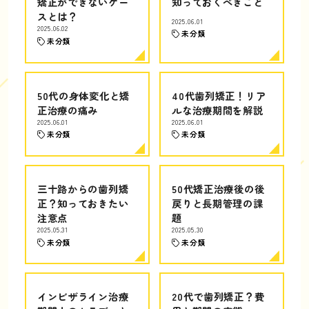
矯正ができないケー
知っておくべきこと
スとは？
2025.06.01
2025.06.02
未分類
未分類
50代の身体変化と矯
40代歯列矯正！リア
正治療の痛み
ルな治療期間を解説
2025.06.01
2025.06.01
未分類
未分類
三十路からの歯列矯
50代矯正治療後の後
正？知っておきたい
戻りと長期管理の課
注意点
題
2025.05.31
2025.05.30
未分類
未分類
インビザライン治療
20代で歯列矯正？費