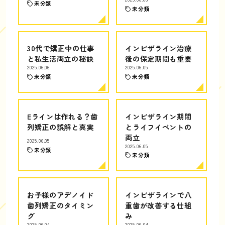
未分類
未分類
30代で矯正中の仕事
インビザライン治療
と私生活両立の秘訣
後の保定期間も重要
2025.06.06
2025.06.05
未分類
未分類
Eラインは作れる？歯
インビザライン期間
列矯正の誤解と真実
とライフイベントの
両立
2025.06.05
2025.06.05
未分類
未分類
お子様のアデノイド
インビザラインで八
歯列矯正のタイミン
重歯が改善する仕組
グ
み
2025.06.04
2025.06.04