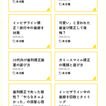
未分類
未分類
インビザライン矯
可愛い」と言われた
正！旅行中の歯磨き
歯並び矯正して後
対策
悔？
2025.06.16
2025.06.16
未分類
未分類
20代向け歯列矯正装
ガミースマイル矯正
置の選び方
の種類と選び方
2025.06.15
2025.06.15
未分類
未分類
歯列矯正で失った個
インビザライン中の
性？「やらなきゃよ
歯磨き回数とタイミ
かった」の深層心理
ング
2025.06.15
2025.06.14