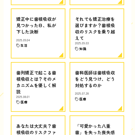
矯正中に歯根吸収が
それでも矯正治療を
見つかった日、私が
選びますか？歯根吸
下した決断
収のリスクを乗り越
えて
2025.09.04
2025.09.03
生活
知識
歯列矯正で起こる歯
歯科医師は歯根吸収
根吸収とは？そのメ
をどう見つけ、どう
カニズムを優しく解
対処するのか
説
2025.07.28
2025.08.01
医療
医療
あなたは大丈夫？歯
「可愛かった八重
根吸収のリスクファ
歯」を失った喪失感