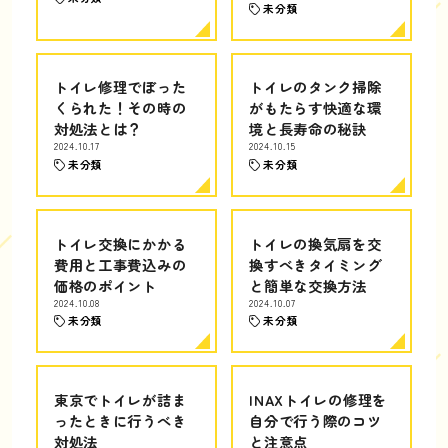
未分類
トイレ修理でぼった
トイレのタンク掃除
くられた！その時の
がもたらす快適な環
対処法とは？
境と長寿命の秘訣
2024.10.17
2024.10.15
未分類
未分類
トイレ交換にかかる
トイレの換気扇を交
費用と工事費込みの
換すべきタイミング
価格のポイント
と簡単な交換方法
2024.10.08
2024.10.07
未分類
未分類
東京でトイレが詰ま
INAXトイレの修理を
ったときに行うべき
自分で行う際のコツ
対処法
と注意点