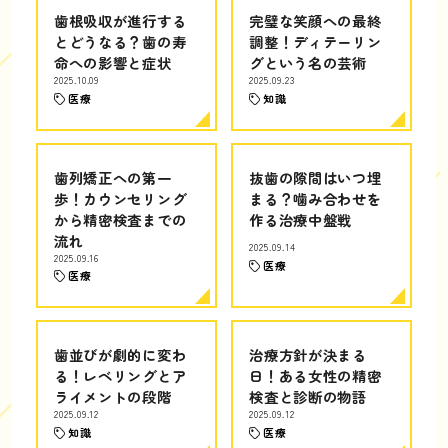
歯根吸収が進行する
完璧な笑顔への最終
とどうなる？歯の寿
調整！ディテーリン
命への影響と症状
グという名の芸術
2025.10.09
2025.09.23
医療
知識
歯列矯正への第一
抜歯の隙間はいつ埋
歩！カウンセリング
まる？噛み合わせを
から精密検査までの
作る治療中盤戦
流れ
2025.09.14
2025.09.16
医療
医療
歯並びが劇的に変わ
治療方針が決まる
る！レベリングとア
日！ある女性の精密
ライメントの段階
検査と診断の物語
2025.09.12
2025.09.12
知識
医療