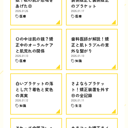
あげた日
のブラケット
2026.01.26
2026.01.17
医療
医療
口の中は肌の鏡？矯
歯科医師が解説！矯
正中のオーラルケア
正と肌トラブルの意
と肌荒れの関係
外な繋がり
2026.01.13
2026.01.13
医療
知識
白いブラケットの落
さよならブラケッ
とし穴？着色と変色
ト！矯正装置を外す
の真実
日の全記録
2026.01.12
2026.01.11
知識
生活
それって金属アレル
カラフルな矯正ライ