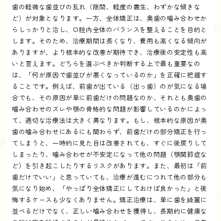
歯の軽微な歯並びの乱れ（隙間、軽度の叢生、わずかな傾きな
ど）が対象となります。一方、全体矯正は、奥歯の噛み合わせか
らしっかりと治し、口腔内全体のバランスを整えることを目的と
します。そのため、治療期間は長くなり、費用も高くなる傾向が
ありますが、より根本的な改善が期待でき、治療後の安定性も高
いと言えます。どちらを選ぶべきか判断する上で最も重要なの
は、「何が原因で歯並びが悪くなっているのか」を正確に把握す
ることです。例えば、前歯が出ている（出っ歯）のが気になる場
合でも、その原因が単に前歯だけの問題なのか、それとも奥歯の
噛み合わせのズレや顎の骨格的な問題が影響しているのかによっ
て、適切な治療法は大きく異なります。もし、根本的な原因が奥
歯の噛み合わせにあるにも関わらず、前歯だけの部分矯正を行っ
てしまうと、一時的に見た目は改善されても、すぐに後戻りして
しまったり、噛み合わせが不安定になって他の問題（顎関節症な
ど）を引き起こしたりするリスクがあります。また、最初は「前
歯だけでいい」と思っていても、治療が進むにつれて他の部分も
気になり始め、「やっぱり全体矯正にしておけば良かった」と後
悔するケースも少なくありません。矯正治療は、単に歯を綺麗に
並べるだけでなく、正しい噛み合わせを獲得し、長期的に健康な