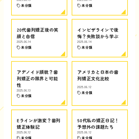
未分類
未分類
20代歯列矯正後の笑
インビザラインで後
顔と自信
悔？失敗談から学ぶ
2025.06.14
2025.06.14
未分類
未分類
アデノイド顔貌？歯
アメリカと日本の歯
列矯正の限界と可能
列矯正文化比較
性
2025.06.12
2025.06.13
未分類
未分類
Eラインが激変？歯列
50代私の矯正日記！
矯正体験記
予想外の課題たち
2025.06.12
2025.06.12
未分類
未分類