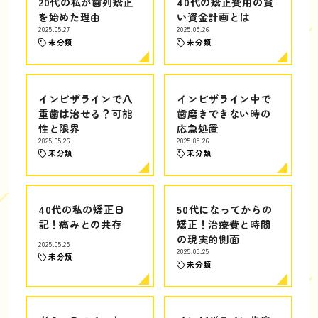
20代の私が歯列矯正
40代の矯正費用の賢
を始めた理由
い資金計画とは
2025.05.27
2025.05.26
未分類
未分類
インビザラインで八
インビザライン中で
重歯は治せる？可能
歯磨きできない時の
性と限界
応急処置
2025.05.26
2025.05.26
未分類
未分類
40代の私の矯正日
50代になってからの
記！痛みとの共存
矯正！治療費と時間
の現実的側面
2025.05.25
2025.05.25
未分類
未分類