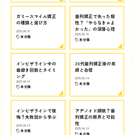
ガミースマイル矯正
歯列矯正で失った個
の種類と選び方
性？「やらなきゃよ
かった」の深層心理
2025.06.15
2025.06.15
未分類
未分類
インビザライン中の
20代歯列矯正後の笑
歯磨き回数とタイミ
顔と自信
ング
2025.06.14
2025.06.14
未分類
未分類
インビザラインで後
アデノイド顔貌？歯
悔？失敗談から学ぶ
列矯正の限界と可能
性
2025.06.14
2025.06.13
未分類
未分類