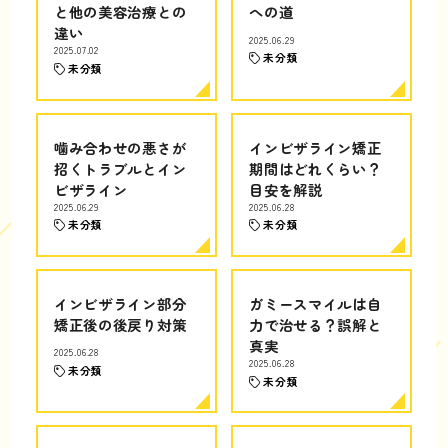
と他の美容治療との
への道
違い
2025.06.29
2025.07.02
未分類
未分類
噛み合わせの悪さが
インビザライン矯正
招くトラブルとイン
期間はどれくらい？
ビザライン
目安を解説
2025.06.29
2025.06.28
未分類
未分類
インビザライン部分
ガミースマイルは自
矯正後の後戻り対策
力で治せる？誤解と
真実
2025.06.28
2025.06.28
未分類
未分類