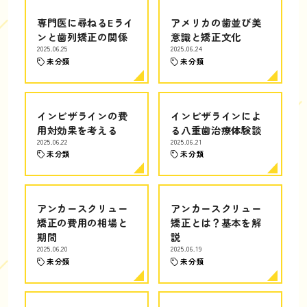
専門医に尋ねるEライ
アメリカの歯並び美
ンと歯列矯正の関係
意識と矯正文化
2025.06.25
2025.06.24
未分類
未分類
インビザラインの費
インビザラインによ
用対効果を考える
る八重歯治療体験談
2025.06.22
2025.06.21
未分類
未分類
アンカースクリュー
アンカースクリュー
矯正の費用の相場と
矯正とは？基本を解
期間
説
2025.06.20
2025.06.19
未分類
未分類