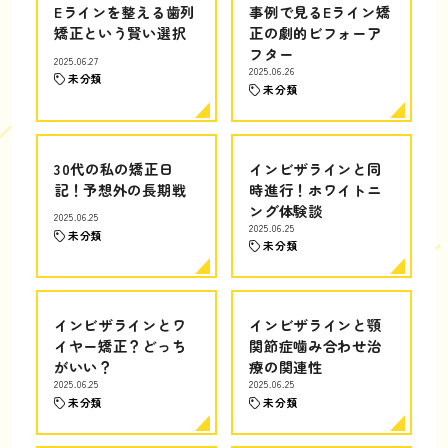
Eラインを整える歯列
事例で見るEライン矯
矯正という賢い選択
正の劇的ビフォーア
フター
2025.06.27
2025.06.26
未分類
未分類
30代の私の矯正日
インビザラインと同
記！予想外の長期戦
時進行！ホワイトニ
ング体験談
2025.06.25
2025.06.25
未分類
未分類
インビザラインとワ
インビザラインと顎
イヤー矯正？どっち
関節症噛み合わせ治
がいい？
療の関連性
2025.06.25
2025.06.25
未分類
未分類