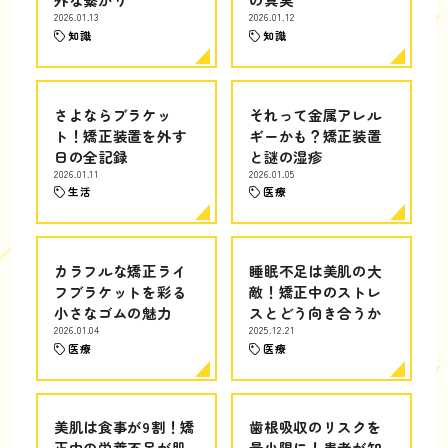
2026.01.13
2026.01.12
知識
知識
さよならブラケッ
それって金属アレル
ト！矯正装置を外す
ギーかも？矯正装置
日の全記録
と謎の湿疹
2026.01.11
2026.01.05
生活
医療
カラフルな矯正ライ
睡眠不足は美肌の大
フブラケットを彩る
敵！矯正中のストレ
小さなゴムの魅力
スとどう向き合うか
2026.01.04
2025.12.21
医療
医療
美肌は食事が9割！矯
歯根吸収のリスクを
正中の栄養不足が肌
最小限に！患者が知