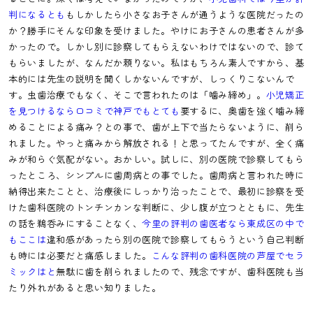
判になるとも
もしかしたら小さなお子さんが通うような医院だったの
か？勝手にそんな印象を受けました。やけにお子さんの患者さんが多
かったので。しかし別に診察してもらえないわけではないので、診て
もらいましたが、なんだか頼りない。私はもちろん素人ですから、基
本的には先生の説明を聞くしかないんですが、しっくりこないんで
す。虫歯治療でもなく、そこで言われたのは「噛み締め」。
小児矯正
を見つけるなら口コミで神戸でもとても
要するに、奥歯を強く噛み締
めることによる痛み？との事で、歯が上下で当たらないように、削ら
れました。やっと痛みから解放される！と思ってたんですが、全く痛
みが和らぐ気配がない。おかしい。試しに、別の医院で診察してもら
ったところ、シンプルに歯周病との事でした。歯周病と言われた時に
納得出来たことと、治療後にしっかり治ったことで、最初に診察を受
けた歯科医院のトンチンカンな判断に、少し腹が立つとともに、先生
の話を鵜呑みにすることなく、
今里の評判の歯医者なら東成区の中で
もここは
違和感があったら別の医院で診察してもらうという自己判断
も時には必要だと痛感しました。
こんな評判の歯科医院の芦屋でセラ
ミックはと
無駄に歯を削られましたので、残念ですが、歯科医院も当
たり外れがあると思い知りました。