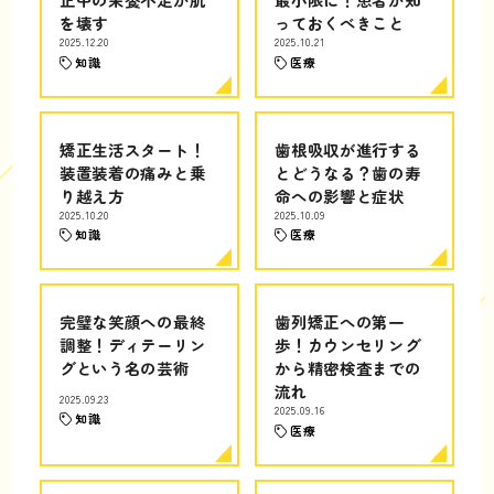
を壊す
っておくべきこと
2025.12.20
2025.10.21
知識
医療
矯正生活スタート！
歯根吸収が進行する
装置装着の痛みと乗
とどうなる？歯の寿
り越え方
命への影響と症状
2025.10.20
2025.10.09
知識
医療
完璧な笑顔への最終
歯列矯正への第一
調整！ディテーリン
歩！カウンセリング
グという名の芸術
から精密検査までの
流れ
2025.09.23
2025.09.16
知識
医療