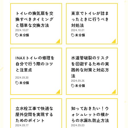
トイレの換気扇を交
東京でトイレが詰ま
換すべきタイミング
ったときに行うべき
と簡単な交換方法
対処法
2024.10.07
2024.10.01
未分類
未分類
INAXトイレの修理を
水道管破裂のリスク
自分で行う際のコツ
を回避するための実
と注意点
践的な対策と対応方
法
2024.09.30
2024.09.26
未分類
未分類
立水栓工事で快適な
知っておきたい！ウ
屋外空間を実現する
ォシュレットの横か
ためのポイント
らの水漏れ防止方法
2024.09.17
2024.09.03