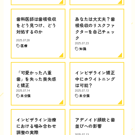
歯科医師は歯根吸収
あなたは大丈夫？歯
をどう見つけ、どう
根吸収のリスクファ
対処するのか
クターを自己チェッ
ク
2025.07.28
2025.07.23
医療
知識
「可愛かった八重
インビザライン矯正
歯」を失った喪失感
中にホワイトニング
と矯正
は可能？
2025.07.14
2025.07.13
未分類
未分類
インビザライン治療
アデノイド顔貌と歯
における噛み合わせ
並びへの影響
調整の実際
2025.07.13