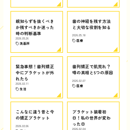
親知らずを抜くべき
歯の神経を残す方法
か残すべきか迷った
と大切な役割を知る
時の判断基準
2026.05.18
2026.05.26
医療
洗面所
緊急事態！歯列矯正
歯列矯正で肌荒れ？
中にブラケットが外
噂の真相と5つの原因
れたら
2026.02.07
2026.02.11
医療
生活
こんなに違う昔と今
ブラケット装着初
の矯正ブラケット
日！私の世界が変わ
った日
2026.02.06
2026.02.04