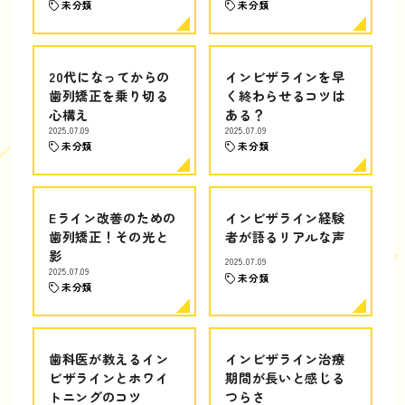
未分類
未分類
20代になってからの
インビザラインを早
歯列矯正を乗り切る
く終わらせるコツは
心構え
ある？
2025.07.09
2025.07.09
未分類
未分類
Eライン改善のための
インビザライン経験
歯列矯正！その光と
者が語るリアルな声
影
2025.07.09
2025.07.09
未分類
未分類
歯科医が教えるイン
インビザライン治療
ビザラインとホワイ
期間が長いと感じる
トニングのコツ
つらさ