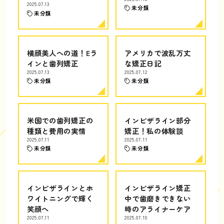
2025.07.13
未分類
未分類
横顔美人への道！Eラ
アメリカで波乱万丈
インと歯列矯正
な矯正日記
2025.07.13
2025.07.12
未分類
未分類
米国での歯列矯正の
インビザライン部分
種類と費用の実情
矯正！私の体験談
2025.07.11
2025.07.11
未分類
未分類
インビザラインとホ
インビザライン矯正
ワイトニングで輝く
中で歯磨きできない
笑顔へ
時のアライナーケア
2025.07.11
2025.07.10