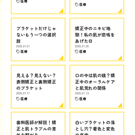
医療
医療
ブラケットだけじゃ
矯正中のニキビ地
ないもう一つの選択
獄！私の肌が悲鳴を
肢
あげた日
2026.01.31
2026.01.26
医療
医療
見える？見えない？
口の中は肌の鏡？矯
表側矯正と裏側矯正
正中のオーラルケア
のブラケット
と肌荒れの関係
2026.01.17
2026.01.13
医療
医療
歯科医師が解説！矯
白いブラケットの落
正と肌トラブルの意
とし穴？着色と変色
外な繋がり
の真実