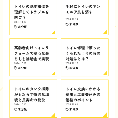
トイレの基本構造を
手軽にトイレのアン
理解してトラブルを
モニア臭を消す
防ごう
2024.10.24
2024.11.07
未分類
未分類
高齢者向けトイレリ
トイレ修理でぼった
フォームで安心な暮
くられた！その時の
らしを補助金で実現
対処法とは？
2024.10.23
2024.10.17
未分類
未分類
トイレのタンク掃除
トイレ交換にかかる
がもたらす快適な環
費用と工事費込みの
境と長寿命の秘訣
価格のポイント
2024.10.15
2024.10.08
未分類
未分類