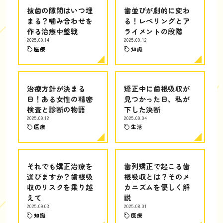
抜歯の隙間はいつ埋
歯並びが劇的に変わ
まる？噛み合わせを
る！レベリングとア
作る治療中盤戦
ライメントの段階
2025.09.14
2025.09.12
医療
知識
治療方針が決まる
矯正中に歯根吸収が
日！ある女性の精密
見つかった日、私が
検査と診断の物語
下した決断
2025.09.12
2025.09.04
医療
生活
それでも矯正治療を
歯列矯正で起こる歯
選びますか？歯根吸
根吸収とは？そのメ
収のリスクを乗り越
カニズムを優しく解
えて
説
2025.09.03
2025.08.01
知識
医療