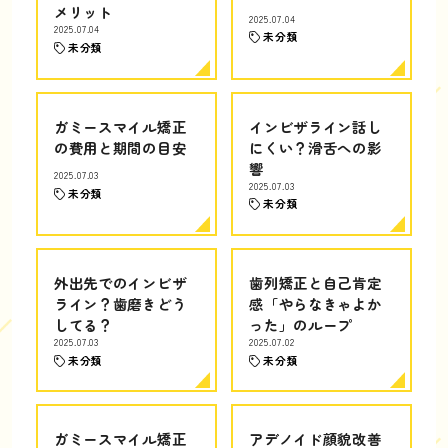
メリット
2025.07.04
2025.07.04
未分類
未分類
ガミースマイル矯正
インビザライン話し
の費用と期間の目安
にくい？滑舌への影
響
2025.07.03
2025.07.03
未分類
未分類
外出先でのインビザ
歯列矯正と自己肯定
ライン？歯磨きどう
感「やらなきゃよか
してる？
った」のループ
2025.07.03
2025.07.02
未分類
未分類
ガミースマイル矯正
アデノイド顔貌改善