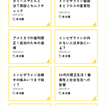
ガミースマイルと
インビザライン歯磨
は？原因とセルフチ
きとフロスの重要性
ェック
2025.05.24
2025.05.25
未分類
未分類
アメリカでの歯列矯
インビザラインが向
正！成功のための道
かない人は本当にい
標
る？
2025.05.23
2025.05.23
未分類
未分類
インビザライン治療
50代の矯正生活！審
中の痛みいつまで続
美性と社会生活への
く？
影響
2025.05.22
2025.05.21
未分類
未分類