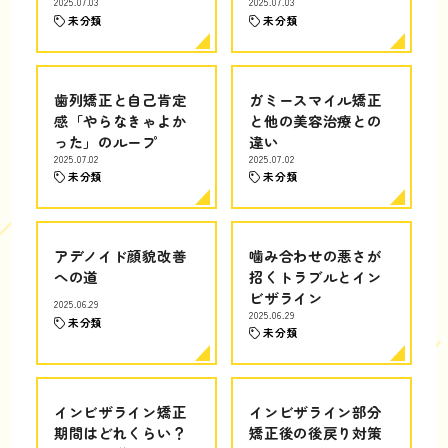
2025.07.03
2025.07.03
未分類
未分類
歯列矯正と自己肯定
ガミースマイル矯正
感「やらなきゃよか
と他の美容治療との
った」のループ
違い
2025.07.02
2025.07.02
未分類
未分類
アデノイド顔貌改善
噛み合わせの悪さが
への道
招くトラブルとイン
ビザライン
2025.06.29
2025.06.29
未分類
未分類
インビザライン矯正
インビザライン部分
期間はどれくらい？
矯正後の後戻り対策