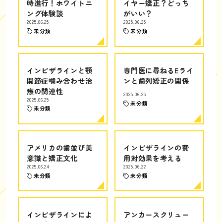
時進行！ホワイトニ
イヤー矯正？どっち
ング体験談
がいい？
2025.06.25
2025.06.25
未分類
未分類
インビザラインと顎
専門医に尋ねるEライ
関節症噛み合わせ治
ンと歯列矯正の関係
療の関連性
2025.06.25
2025.06.25
未分類
未分類
アメリカの歯並び美
インビザラインの費
意識と矯正文化
用対効果を考える
2025.06.24
2025.06.22
未分類
未分類
インビザラインによ
アンカースクリュー