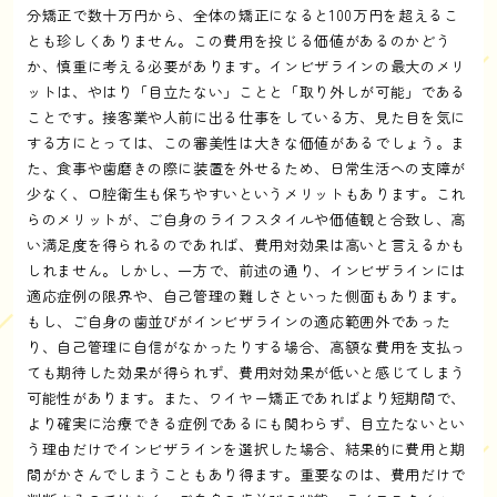
分矯正で数十万円から、全体の矯正になると100万円を超えるこ
とも珍しくありません。この費用を投じる価値があるのかどう
か、慎重に考える必要があります。インビザラインの最大のメリ
ットは、やはり「目立たない」ことと「取り外しが可能」である
ことです。接客業や人前に出る仕事をしている方、見た目を気に
する方にとっては、この審美性は大きな価値があるでしょう。ま
た、食事や歯磨きの際に装置を外せるため、日常生活への支障が
少なく、口腔衛生も保ちやすいというメリットもあります。これ
らのメリットが、ご自身のライフスタイルや価値観と合致し、高
い満足度を得られるのであれば、費用対効果は高いと言えるかも
しれません。しかし、一方で、前述の通り、インビザラインには
適応症例の限界や、自己管理の難しさといった側面もあります。
もし、ご自身の歯並びがインビザラインの適応範囲外であった
り、自己管理に自信がなかったりする場合、高額な費用を支払っ
ても期待した効果が得られず、費用対効果が低いと感じてしまう
可能性があります。また、ワイヤー矯正であればより短期間で、
より確実に治療できる症例であるにも関わらず、目立たないとい
う理由だけでインビザラインを選択した場合、結果的に費用と期
間がかさんでしまうこともあり得ます。重要なのは、費用だけで