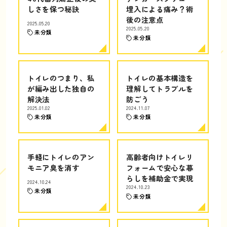
しさを保つ秘訣
埋入による痛み？術
後の注意点
2025.05.20
2025.05.20
未分類
未分類
トイレのつまり、私
トイレの基本構造を
が編み出した独自の
理解してトラブルを
解決法
防ごう
2025.01.02
2024.11.07
未分類
未分類
手軽にトイレのアン
高齢者向けトイレリ
モニア臭を消す
フォームで安心な暮
らしを補助金で実現
2024.10.24
2024.10.23
未分類
未分類