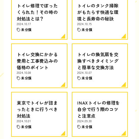
トイレ修理でぼった
トイレのタンク掃除
くられた！その時の
がもたらす快適な環
対処法とは？
境と長寿命の秘訣
2024.10.17
2024.10.15
未分類
未分類
トイレ交換にかかる
トイレの換気扇を交
費用と工事費込みの
換すべきタイミング
価格のポイント
と簡単な交換方法
2024.10.08
2024.10.07
未分類
未分類
東京でトイレが詰ま
INAXトイレの修理を
ったときに行うべき
自分で行う際のコツ
対処法
と注意点
2024.10.01
2024.09.30
未分類
未分類