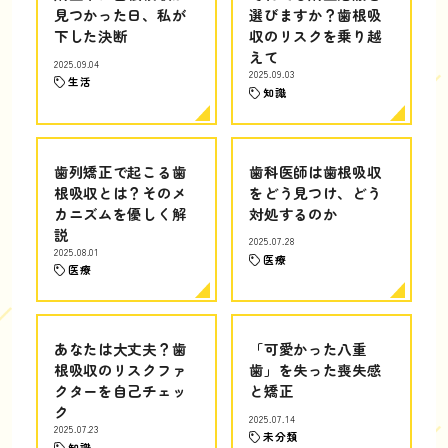
見つかった日、私が
選びますか？歯根吸
下した決断
収のリスクを乗り越
えて
2025.09.04
2025.09.03
生活
知識
歯列矯正で起こる歯
歯科医師は歯根吸収
根吸収とは？そのメ
をどう見つけ、どう
カニズムを優しく解
対処するのか
説
2025.07.28
2025.08.01
医療
医療
あなたは大丈夫？歯
「可愛かった八重
根吸収のリスクファ
歯」を失った喪失感
クターを自己チェッ
と矯正
ク
2025.07.14
2025.07.23
未分類
知識