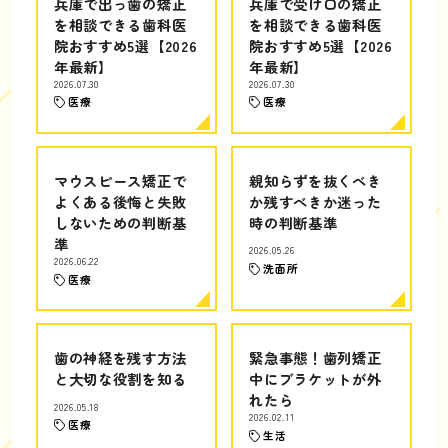
兵庫で出っ歯の矯正
兵庫で受け口の矯正
を相談できる歯科医
を相談できる歯科医
院おすすめ5選【2026
院おすすめ5選【2026
年最新】
年最新】
2026.07.30
2026.07.30
医療
医療
マウスピース矯正で
親知らずを抜くべき
よくある後悔と失敗
か残すべきか迷った
しないための判断基
時の判断基準
準
2026.05.26
2026.06.22
洗面所
医療
歯の神経を残す方法
緊急事態！歯列矯正
と大切な役割を知る
中にブラケットが外
れたら
2026.05.18
2026.02.11
医療
生活