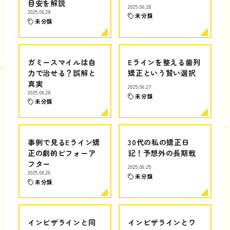
目安を解説
2025.06.28
2025.06.28
未分類
未分類
ガミースマイルは自
Eラインを整える歯列
力で治せる？誤解と
矯正という賢い選択
真実
2025.06.27
2025.06.28
未分類
未分類
事例で見るEライン矯
30代の私の矯正日
正の劇的ビフォーア
記！予想外の長期戦
フター
2025.06.25
2025.06.26
未分類
未分類
インビザラインと同
インビザラインとワ