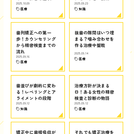
2025.10.09
2025.09.23
医療
知識
歯列矯正への第一
抜歯の隙間はいつ埋
歩！カウンセリング
まる？噛み合わせを
から精密検査までの
作る治療中盤戦
流れ
2025.09.14
2025.09.16
医療
医療
歯並びが劇的に変わ
治療方針が決まる
る！レベリングとア
日！ある女性の精密
ライメントの段階
検査と診断の物語
2025.09.12
2025.09.12
知識
医療
矯正中に歯根吸収が
それでも矯正治療を