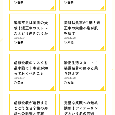
医療
医療
睡眠不足は美肌の大
美肌は食事が9割！矯
敵！矯正中のストレ
正中の栄養不足が肌
スとどう向き合うか
を壊す
2025.12.21
2025.12.20
医療
知識
歯根吸収のリスクを
矯正生活スタート！
最小限に！患者が知
装置装着の痛みと乗
っておくべきこと
り越え方
2025.10.21
2025.10.20
医療
知識
歯根吸収が進行する
完璧な笑顔への最終
とどうなる？歯の寿
調整！ディテーリン
命への影響と症状
グという名の芸術