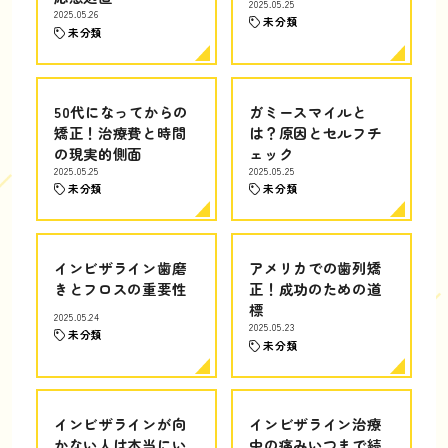
2025.05.25
2025.05.26
未分類
未分類
50代になってからの
ガミースマイルと
矯正！治療費と時間
は？原因とセルフチ
の現実的側面
ェック
2025.05.25
2025.05.25
未分類
未分類
インビザライン歯磨
アメリカでの歯列矯
きとフロスの重要性
正！成功のための道
標
2025.05.24
2025.05.23
未分類
未分類
インビザラインが向
インビザライン治療
かない人は本当にい
中の痛みいつまで続