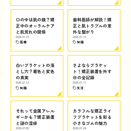
口の中は肌の鏡？矯
歯科医師が解説！矯
正中のオーラルケア
正と肌トラブルの意
と肌荒れの関係
外な繋がり
2026.01.13
2026.01.13
医療
知識
白いブラケットの落
さよならブラケッ
とし穴？着色と変色
ト！矯正装置を外す
の真実
日の全記録
2026.01.12
2026.01.11
知識
生活
それって金属アレル
カラフルな矯正ライ
ギーかも？矯正装置
フブラケットを彩る
と謎の湿疹
小さなゴムの魅力
2026.01.05
2026.01.04