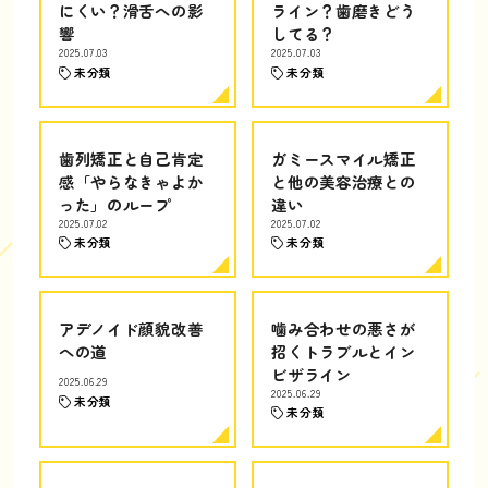
にくい？滑舌への影
ライン？歯磨きどう
響
してる？
2025.07.03
2025.07.03
未分類
未分類
歯列矯正と自己肯定
ガミースマイル矯正
感「やらなきゃよか
と他の美容治療との
った」のループ
違い
2025.07.02
2025.07.02
未分類
未分類
アデノイド顔貌改善
噛み合わせの悪さが
への道
招くトラブルとイン
ビザライン
2025.06.29
2025.06.29
未分類
未分類