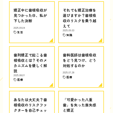
矯正中に歯根吸収が
それでも矯正治療を
見つかった日、私が
選びますか？歯根吸
下した決断
収のリスクを乗り越
えて
2025.09.04
2025.09.03
生活
知識
歯列矯正で起こる歯
歯科医師は歯根吸収
根吸収とは？そのメ
をどう見つけ、どう
カニズムを優しく解
対処するのか
説
2025.07.28
2025.08.01
医療
医療
あなたは大丈夫？歯
「可愛かった八重
根吸収のリスクファ
歯」を失った喪失感
クターを自己チェッ
と矯正