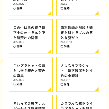
2026.01.26
2026.01.17
医療
医療
口の中は肌の鏡？矯
歯科医師が解説！矯
正中のオーラルケア
正と肌トラブルの意
と肌荒れの関係
外な繋がり
2026.01.13
2026.01.13
医療
知識
白いブラケットの落
さよならブラケッ
とし穴？着色と変色
ト！矯正装置を外す
の真実
日の全記録
2026.01.12
2026.01.11
知識
生活
それって金属アレル
カラフルな矯正ライ
ギーかも？矯正装置
フブラケットを彩る