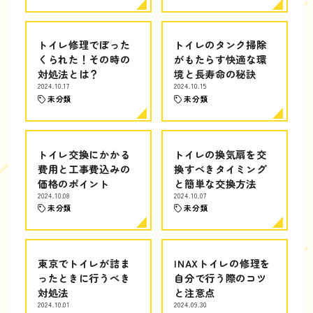
トイレ修理でぼった
トイレのタンク掃除
くられた！その時の
がもたらす快適な環
対処法とは？
境と長寿命の秘訣
2024.10.17
2024.10.15
未分類
未分類
トイレ交換にかかる
トイレの換気扇を交
費用と工事費込みの
換すべきタイミング
価格のポイント
と簡単な交換方法
2024.10.08
2024.10.07
未分類
未分類
東京でトイレが詰ま
INAXトイレの修理を
ったときに行うべき
自分で行う際のコツ
対処法
と注意点
2024.10.01
2024.09.30