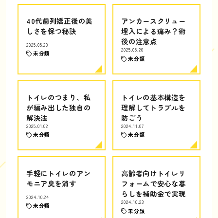
40代歯列矯正後の美
アンカースクリュー
しさを保つ秘訣
埋入による痛み？術
後の注意点
2025.05.20
2025.05.20
未分類
未分類
トイレのつまり、私
トイレの基本構造を
が編み出した独自の
理解してトラブルを
解決法
防ごう
2025.01.02
2024.11.07
未分類
未分類
手軽にトイレのアン
高齢者向けトイレリ
モニア臭を消す
フォームで安心な暮
らしを補助金で実現
2024.10.24
2024.10.23
未分類
未分類