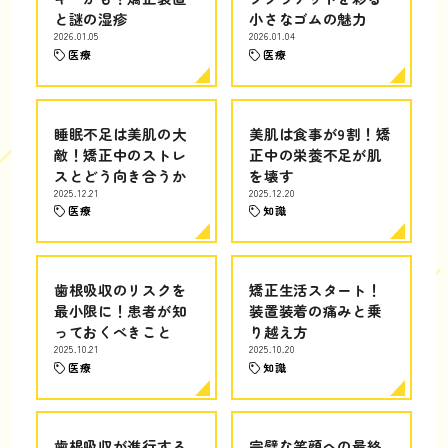
と謎の湿疹
小さなゴムの魅力
2026.01.05
2026.01.04
医療
医療
睡眠不足は美肌の大
美肌は食事が9割！矯
敵！矯正中のストレ
正中の栄養不足が肌
スとどう向き合うか
を壊す
2025.12.21
2025.12.20
医療
知識
歯根吸収のリスクを
矯正生活スタート！
最小限に！患者が知
装置装着の痛みと乗
っておくべきこと
り越え方
2025.10.21
2025.10.20
医療
知識
歯根吸収が進行する
完璧な笑顔への最終