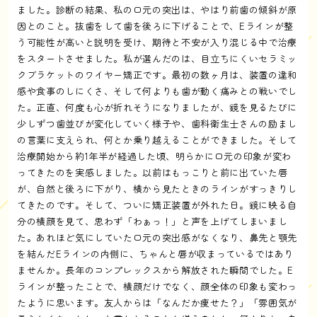
ました。診断の結果、私の口元の突出は、やはり前歯の傾斜が原
因とのこと。抜歯をして歯を後ろに下げることで、Eラインが整
う可能性が高いと説明を受け、期待と不安が入り混じる中で治療
をスタートさせました。私が選んだのは、目立ちにくいセラミッ
クブラケットのワイヤー矯正です。最初の数ヶ月は、装置の違和
感や食事のしにくさ、そして何よりも歯が動く痛みとの戦いでし
た。正直、何度も心が折れそうになりましたが、鏡を見るたびに
少しずつ歯並びが変化していく様子や、歯科衛生士さんの励まし
の言葉に支えられ、何とか乗り越えることができました。そして
治療開始から約1年半が経過した頃、明らかに口元の印象が変わ
ってきたのを実感しました。以前はもっこりと前に出ていた唇
が、自然と後ろに下がり、横から見たときのラインがすっきりし
てきたのです。そして、ついに矯正装置が外れた日。鏡に映る自
分の横顔を見て、思わず「わぁっ！」と声を上げてしまいまし
た。あれほど気にしていた口元の突出感がなくなり、鼻先と顎先
を結んだEラインの内側に、ちゃんと唇が収まっているではあり
ませんか。長年のコンプレックスから解放された瞬間でした。E
ラインが整ったことで、横顔だけでなく、顔全体の印象も変わっ
たように思います。友人からは「なんだか痩せた？」「雰囲気が