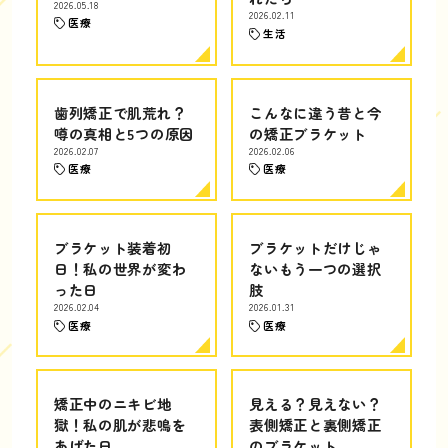
2026.05.18
2026.02.11
医療
生活
歯列矯正で肌荒れ？
こんなに違う昔と今
噂の真相と5つの原因
の矯正ブラケット
2026.02.07
2026.02.06
医療
医療
ブラケット装着初
ブラケットだけじゃ
日！私の世界が変わ
ないもう一つの選択
った日
肢
2026.02.04
2026.01.31
医療
医療
矯正中のニキビ地
見える？見えない？
獄！私の肌が悲鳴を
表側矯正と裏側矯正
あげた日
のブラケット