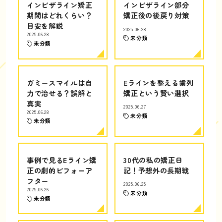
インビザライン矯正
インビザライン部分
期間はどれくらい？
矯正後の後戻り対策
目安を解説
2025.06.28
2025.06.28
未分類
未分類
ガミースマイルは自
Eラインを整える歯列
力で治せる？誤解と
矯正という賢い選択
真実
2025.06.27
2025.06.28
未分類
未分類
事例で見るEライン矯
30代の私の矯正日
正の劇的ビフォーア
記！予想外の長期戦
フター
2025.06.25
2025.06.26
未分類
未分類