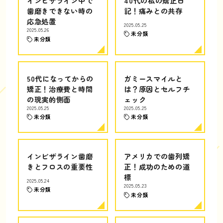
インビザライン中で
40代の私の矯正日
歯磨きできない時の
記！痛みとの共存
応急処置
2025.05.25
2025.05.26
未分類
未分類
50代になってからの
ガミースマイルと
矯正！治療費と時間
は？原因とセルフチ
の現実的側面
ェック
2025.05.25
2025.05.25
未分類
未分類
インビザライン歯磨
アメリカでの歯列矯
きとフロスの重要性
正！成功のための道
標
2025.05.24
2025.05.23
未分類
未分類