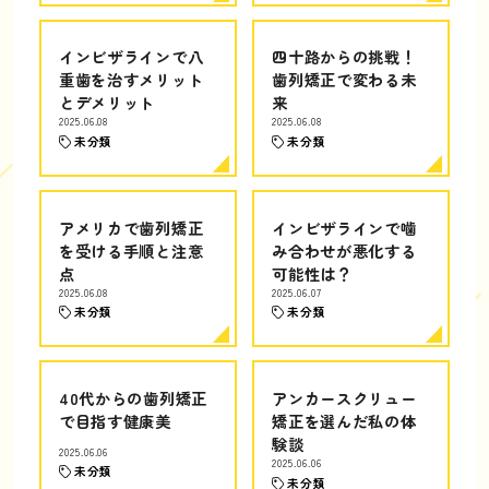
インビザラインで八
四十路からの挑戦！
重歯を治すメリット
歯列矯正で変わる未
とデメリット
来
2025.06.08
2025.06.08
未分類
未分類
アメリカで歯列矯正
インビザラインで噛
を受ける手順と注意
み合わせが悪化する
点
可能性は？
2025.06.08
2025.06.07
未分類
未分類
40代からの歯列矯正
アンカースクリュー
で目指す健康美
矯正を選んだ私の体
験談
2025.06.06
2025.06.06
未分類
未分類