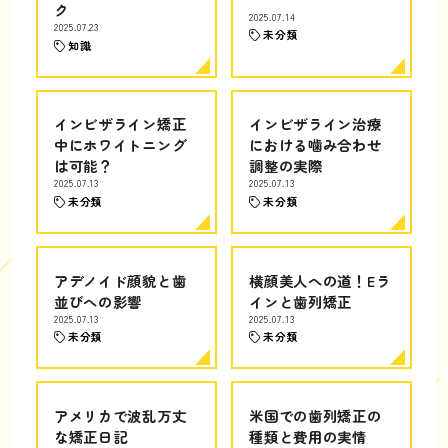
ク
2025.07.14
2025.07.23
未分類
知識
インビザライン矯正
インビザライン治療
中にホワイトニング
における噛み合わせ
は可能？
調整の実際
2025.07.13
2025.07.13
未分類
未分類
アデノイド顔貌と歯
横顔美人への道！Eラ
並びへの影響
インと歯列矯正
2025.07.13
2025.07.13
未分類
未分類
アメリカで波乱万丈
米国での歯列矯正の
な矯正日記
種類と費用の実情