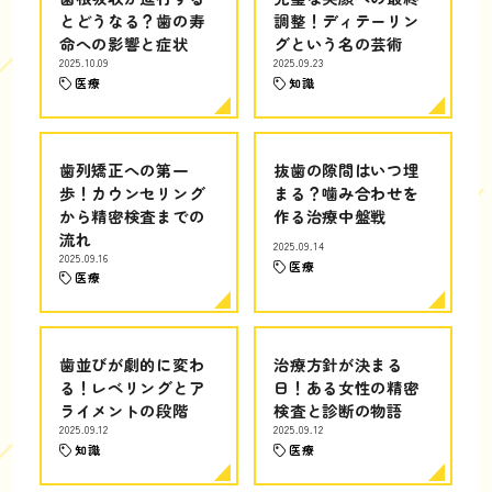
とどうなる？歯の寿
調整！ディテーリン
命への影響と症状
グという名の芸術
2025.10.09
2025.09.23
医療
知識
歯列矯正への第一
抜歯の隙間はいつ埋
歩！カウンセリング
まる？噛み合わせを
から精密検査までの
作る治療中盤戦
流れ
2025.09.14
2025.09.16
医療
医療
歯並びが劇的に変わ
治療方針が決まる
る！レベリングとア
日！ある女性の精密
ライメントの段階
検査と診断の物語
2025.09.12
2025.09.12
知識
医療