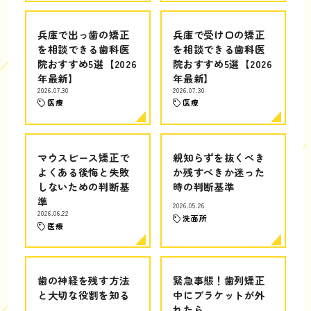
兵庫で出っ歯の矯正
兵庫で受け口の矯正
を相談できる歯科医
を相談できる歯科医
院おすすめ5選【2026
院おすすめ5選【2026
年最新】
年最新】
2026.07.30
2026.07.30
医療
医療
マウスピース矯正で
親知らずを抜くべき
よくある後悔と失敗
か残すべきか迷った
しないための判断基
時の判断基準
準
2026.05.26
2026.06.22
洗面所
医療
歯の神経を残す方法
緊急事態！歯列矯正
と大切な役割を知る
中にブラケットが外
れたら