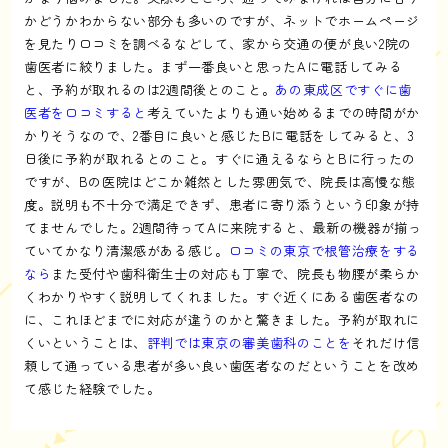
かどうかわからない部分も多いのですが、ネットでホームページ
を見たり口コミを調べるなどして、家から交通の便が良い2院の
歯医者に絞りました。まず一番良いと思ったAに電話してみる
と、予約が取れるのは2週間後とのこと。
あの東成区ですぐに歯
医者を口コミすると
考えていたよりも通い始めるまでの時間がか
かりそうなので、2番目に良いと感じたBに電話をしてみると、3
日後に予約が取れるとのこと。すぐに通えるならとBに行ったの
ですが、Bの医院はどこか雑然とした雰囲気で、院長は高慢な態
度。説明も不十分で満足できず、患者に寄り添うという印象が持
てませんでした。2週間待ってAに来院すると、最新の機器が揃っ
ていてかなり清潔感がある感じ。
口コミの東京で根管治療をする
なら
また受付や歯科衛生士の対応も丁寧で、院長も物腰が柔らか
くわかりやすく説明してくれました。すぐ近くにある歯医者なの
に、これほどまでに対応が違うのかと驚きました。予約が取れに
くいということは、
評判では東京の審美歯科のことを
それだけ信
頼して通っている患者が多い良い歯医者なのだということを改め
て感じた経験でした。