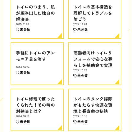
トイレのつまり、私
トイレの基本構造を
が編み出した独自の
理解してトラブルを
解決法
防ごう
2025.01.02
2024.11.07
未分類
未分類
手軽にトイレのアン
高齢者向けトイレリ
モニア臭を消す
フォームで安心な暮
らしを補助金で実現
2024.10.24
2024.10.23
未分類
未分類
トイレ修理でぼった
トイレのタンク掃除
くられた！その時の
がもたらす快適な環
対処法とは？
境と長寿命の秘訣
2024.10.17
2024.10.15
未分類
未分類