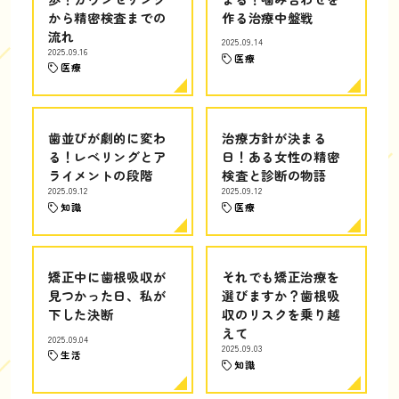
から精密検査までの
作る治療中盤戦
流れ
2025.09.14
2025.09.16
医療
医療
歯並びが劇的に変わ
治療方針が決まる
る！レベリングとア
日！ある女性の精密
ライメントの段階
検査と診断の物語
2025.09.12
2025.09.12
知識
医療
矯正中に歯根吸収が
それでも矯正治療を
見つかった日、私が
選びますか？歯根吸
下した決断
収のリスクを乗り越
えて
2025.09.04
2025.09.03
生活
知識