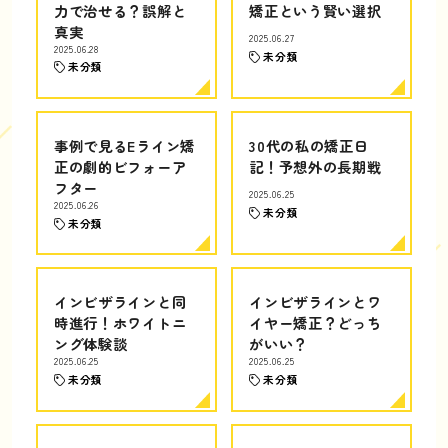
力で治せる？誤解と
矯正という賢い選択
真実
2025.06.27
2025.06.28
未分類
未分類
事例で見るEライン矯
30代の私の矯正日
正の劇的ビフォーア
記！予想外の長期戦
フター
2025.06.25
2025.06.26
未分類
未分類
インビザラインと同
インビザラインとワ
時進行！ホワイトニ
イヤー矯正？どっち
ング体験談
がいい？
2025.06.25
2025.06.25
未分類
未分類