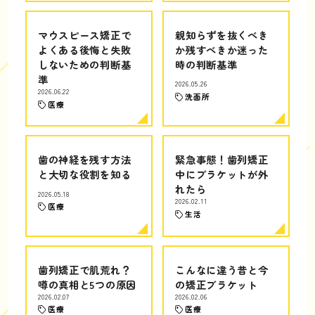
マウスピース矯正で
親知らずを抜くべき
よくある後悔と失敗
か残すべきか迷った
しないための判断基
時の判断基準
準
2026.05.26
2026.06.22
洗面所
医療
歯の神経を残す方法
緊急事態！歯列矯正
と大切な役割を知る
中にブラケットが外
れたら
2026.05.18
2026.02.11
医療
生活
歯列矯正で肌荒れ？
こんなに違う昔と今
噂の真相と5つの原因
の矯正ブラケット
2026.02.07
2026.02.06
医療
医療