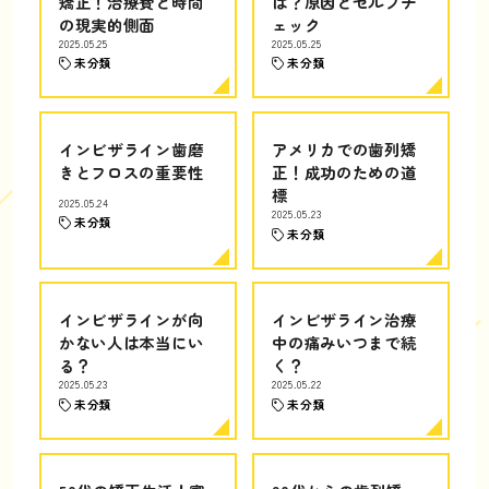
矯正！治療費と時間
は？原因とセルフチ
の現実的側面
ェック
2025.05.25
2025.05.25
未分類
未分類
インビザライン歯磨
アメリカでの歯列矯
きとフロスの重要性
正！成功のための道
標
2025.05.24
2025.05.23
未分類
未分類
インビザラインが向
インビザライン治療
かない人は本当にい
中の痛みいつまで続
る？
く？
2025.05.23
2025.05.22
未分類
未分類