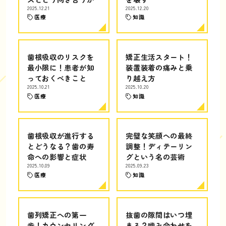
2025.12.21
2025.12.20
医療
知識
歯根吸収のリスクを
矯正生活スタート！
最小限に！患者が知
装置装着の痛みと乗
っておくべきこと
り越え方
2025.10.21
2025.10.20
医療
知識
歯根吸収が進行する
完璧な笑顔への最終
とどうなる？歯の寿
調整！ディテーリン
命への影響と症状
グという名の芸術
2025.10.09
2025.09.23
医療
知識
歯列矯正への第一
抜歯の隙間はいつ埋
歩！カウンセリング
まる？噛み合わせを