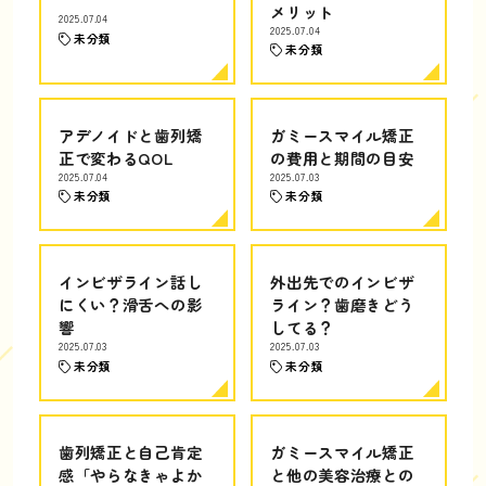
メリット
2025.07.04
2025.07.04
未分類
未分類
アデノイドと歯列矯
ガミースマイル矯正
正で変わるQOL
の費用と期間の目安
2025.07.04
2025.07.03
未分類
未分類
インビザライン話し
外出先でのインビザ
にくい？滑舌への影
ライン？歯磨きどう
響
してる？
2025.07.03
2025.07.03
未分類
未分類
歯列矯正と自己肯定
ガミースマイル矯正
感「やらなきゃよか
と他の美容治療との