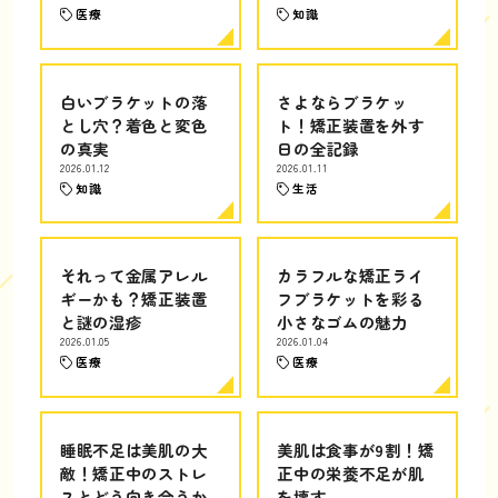
医療
知識
白いブラケットの落
さよならブラケッ
とし穴？着色と変色
ト！矯正装置を外す
の真実
日の全記録
2026.01.12
2026.01.11
知識
生活
それって金属アレル
カラフルな矯正ライ
ギーかも？矯正装置
フブラケットを彩る
と謎の湿疹
小さなゴムの魅力
2026.01.05
2026.01.04
医療
医療
睡眠不足は美肌の大
美肌は食事が9割！矯
敵！矯正中のストレ
正中の栄養不足が肌
スとどう向き合うか
を壊す