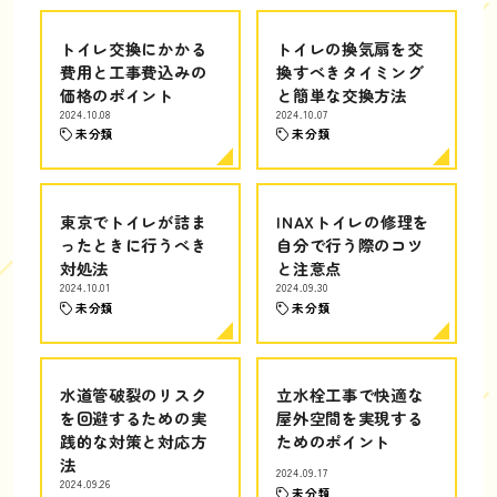
トイレ交換にかかる
トイレの換気扇を交
費用と工事費込みの
換すべきタイミング
価格のポイント
と簡単な交換方法
2024.10.08
2024.10.07
未分類
未分類
東京でトイレが詰ま
INAXトイレの修理を
ったときに行うべき
自分で行う際のコツ
対処法
と注意点
2024.10.01
2024.09.30
未分類
未分類
水道管破裂のリスク
立水栓工事で快適な
を回避するための実
屋外空間を実現する
践的な対策と対応方
ためのポイント
法
2024.09.17
2024.09.26
未分類