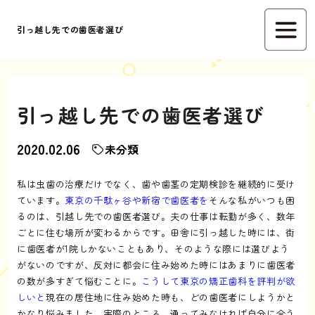
引っ越し先での歯医者選び
引っ越し先での歯医者選び
2020.02.06
未分類
私は虫歯の治療だけでなく、歯や歯茎の定期検診を継続的に受け
ています。
東京の千駄ヶ谷や新宿で歯医者を
そんな私がいつも困
るのは、引越し先での歯医者選び。夫の仕事は転勤が多く、数年
ごとに住む場所が変わるからです。田舎に引っ越した時には、街
に歯医者が1院しかないこともあり、そのような際には選びよう
がないのですが、反対に都会に住み始めた時にはあまりに歯医者
の数が多すぎて悩むことに。
こうして東京の矯正歯科を評判が欲
しいと
現在の居住地に住み始めた時も、どの歯医者にしようかと
かなり悩みました。実際のところ、通ってみなければ自分に合う