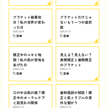
ブラケット装着初
ブラケットだけじゃ
日！私の世界が変わ
ないもう一つの選択
った日
肢
2026.02.04
2026.01.31
医療
医療
矯正中のニキビ地
見える？見えない？
獄！私の肌が悲鳴を
表側矯正と裏側矯正
あげた日
のブラケット
2026.01.26
2026.01.17
医療
医療
口の中は肌の鏡？矯
歯科医師が解説！矯
正中のオーラルケア
正と肌トラブルの意
と肌荒れの関係
外な繋がり
2026.01.13
2026.01.13