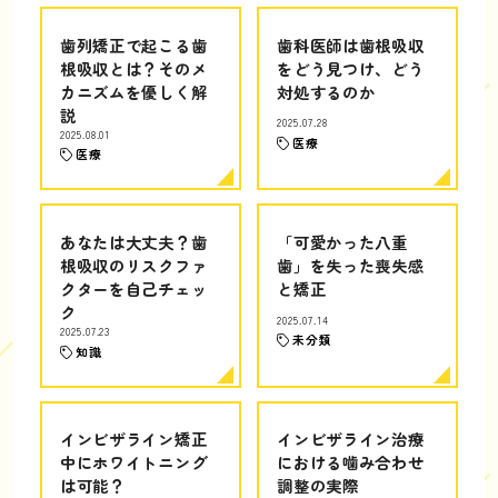
歯列矯正で起こる歯
歯科医師は歯根吸収
根吸収とは？そのメ
をどう見つけ、どう
カニズムを優しく解
対処するのか
説
2025.07.28
2025.08.01
医療
医療
あなたは大丈夫？歯
「可愛かった八重
根吸収のリスクファ
歯」を失った喪失感
クターを自己チェッ
と矯正
ク
2025.07.14
2025.07.23
未分類
知識
インビザライン矯正
インビザライン治療
中にホワイトニング
における噛み合わせ
は可能？
調整の実際