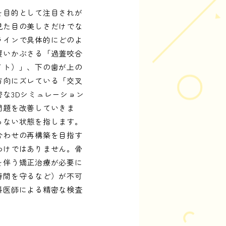
を目的として注目されが
見た目の美しさだけでな
ラインで具体的にどのよ
覆いかぶさる「過蓋咬合
イト）」、下の歯が上の
方向にズレている「交叉
な3Dシミュレーション
問題を改善していきま
らない状態を指します。
合わせの再構築を目指す
わけではありません。骨
を伴う矯正治療が必要に
時間を守るなど）が不可
科医師による精密な検査
。