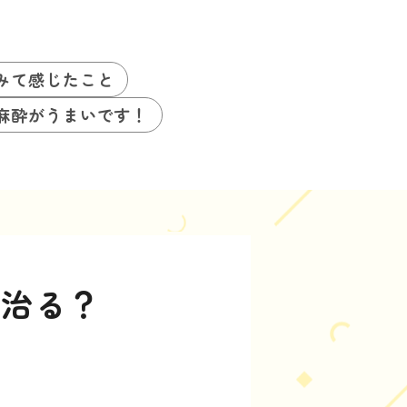
みて感じたこと
麻酔がうまいです！
に治る？