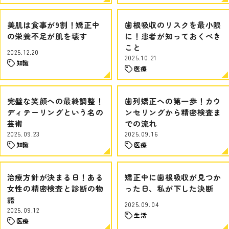
美肌は食事が9割！矯正中
歯根吸収のリスクを最小限
の栄養不足が肌を壊す
に！患者が知っておくべき
こと
2025.12.20
2025.10.21
知識
医療
完璧な笑顔への最終調整！
歯列矯正への第一歩！カウ
ディテーリングという名の
ンセリングから精密検査ま
芸術
での流れ
2025.09.23
2025.09.16
知識
医療
治療方針が決まる日！ある
矯正中に歯根吸収が見つか
女性の精密検査と診断の物
った日、私が下した決断
語
2025.09.04
2025.09.12
生活
医療