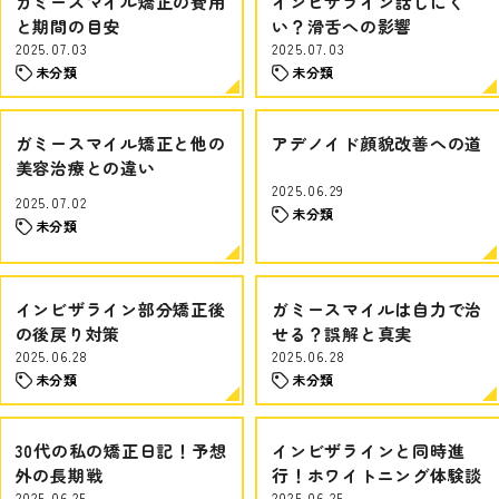
ガミースマイル矯正の費用
インビザライン話しにく
と期間の目安
い？滑舌への影響
2025.07.03
2025.07.03
未分類
未分類
ガミースマイル矯正と他の
アデノイド顔貌改善への道
美容治療との違い
2025.06.29
2025.07.02
未分類
未分類
インビザライン部分矯正後
ガミースマイルは自力で治
の後戻り対策
せる？誤解と真実
2025.06.28
2025.06.28
未分類
未分類
30代の私の矯正日記！予想
インビザラインと同時進
外の長期戦
行！ホワイトニング体験談
2025.06.25
2025.06.25