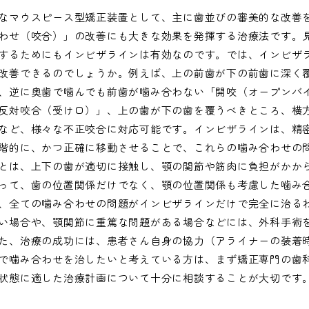
なマウスピース型矯正装置として、主に歯並びの審美的な改善
わせ（咬合）」の改善にも大きな効果を発揮する治療法です。
するためにもインビザラインは有効なのです。では、インビザ
改善できるのでしょうか。例えば、上の前歯が下の前歯に深く
、逆に奥歯で噛んでも前歯が噛み合わない「開咬（オープンバ
反対咬合（受け口）」、上の歯が下の歯を覆うべきところ、横
など、様々な不正咬合に対応可能です。インビザラインは、精密
階的に、かつ正確に移動させることで、これらの噛み合わせの
とは、上下の歯が適切に接触し、顎の関節や筋肉に負担がかか
って、歯の位置関係だけでなく、顎の位置関係も考慮した噛み
、全ての噛み合わせの問題がインビザラインだけで完全に治る
い場合や、顎関節に重篤な問題がある場合などには、外科手術
た、治療の成功には、患者さん自身の協力（アライナーの装着
で噛み合わせを治したいと考えている方は、まず矯正専門の歯
状態に適した治療計画について十分に相談することが大切です