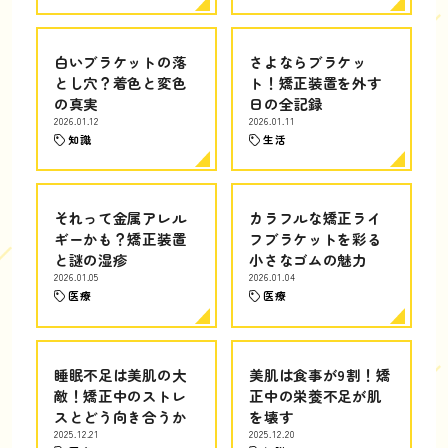
白いブラケットの落
さよならブラケッ
とし穴？着色と変色
ト！矯正装置を外す
の真実
日の全記録
2026.01.12
2026.01.11
知識
生活
それって金属アレル
カラフルな矯正ライ
ギーかも？矯正装置
フブラケットを彩る
と謎の湿疹
小さなゴムの魅力
2026.01.05
2026.01.04
医療
医療
睡眠不足は美肌の大
美肌は食事が9割！矯
敵！矯正中のストレ
正中の栄養不足が肌
スとどう向き合うか
を壊す
2025.12.21
2025.12.20