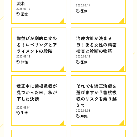
流れ
2025.09.14
2025.09.16
医療
医療
歯並びが劇的に変わ
治療方針が決まる
る！レベリングとア
日！ある女性の精密
ライメントの段階
検査と診断の物語
2025.09.12
2025.09.12
知識
医療
矯正中に歯根吸収が
それでも矯正治療を
見つかった日、私が
選びますか？歯根吸
下した決断
収のリスクを乗り越
えて
2025.09.04
2025.09.03
生活
知識