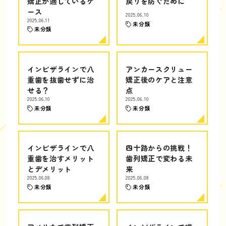
矯正が適しているケ
戻りを防ぐために
ース
2025.06.10
2025.06.11
未分類
未分類
インビザラインで八
アンカースクリュー
重歯を抜歯せずに治
矯正後のケアと注意
せる？
点
2025.06.10
2025.06.10
未分類
未分類
インビザラインで八
四十路からの挑戦！
重歯を治すメリット
歯列矯正で変わる未
とデメリット
来
2025.06.08
2025.06.08
未分類
未分類