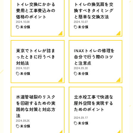
トイレ交換にかかる
トイレの換気扇を交
費用と工事費込みの
換すべきタイミング
価格のポイント
と簡単な交換方法
2024.10.08
2024.10.07
未分類
未分類
東京でトイレが詰ま
INAXトイレの修理を
ったときに行うべき
自分で行う際のコツ
対処法
と注意点
2024.10.01
2024.09.30
未分類
未分類
水道管破裂のリスク
立水栓工事で快適な
を回避するための実
屋外空間を実現する
践的な対策と対応方
ためのポイント
法
2024.09.17
2024.09.26
未分類
未分類