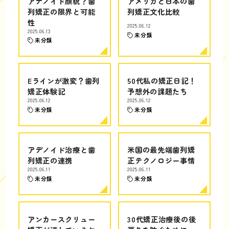
アデノイド顔貌？歯
アメリカと日本の歯
列矯正の限界と可能
列矯正文化比較
性
2025.06.12
2025.06.13
未分類
未分類
Eラインが激変？歯列
50代私の矯正日記！
矯正体験記
予想外の課題たち
2025.06.12
2025.06.12
未分類
未分類
アデノイド治療と歯
米国の最先端歯列矯
列矯正の連携
正テクノロジー事情
2025.06.11
2025.06.11
未分類
未分類
アンカースクリュー
30代矯正治療後の後