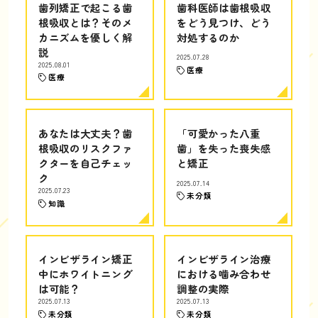
歯列矯正で起こる歯
歯科医師は歯根吸収
根吸収とは？そのメ
をどう見つけ、どう
カニズムを優しく解
対処するのか
説
2025.07.28
2025.08.01
医療
医療
あなたは大丈夫？歯
「可愛かった八重
根吸収のリスクファ
歯」を失った喪失感
クターを自己チェッ
と矯正
ク
2025.07.14
2025.07.23
未分類
知識
インビザライン矯正
インビザライン治療
中にホワイトニング
における噛み合わせ
は可能？
調整の実際
2025.07.13
2025.07.13
未分類
未分類