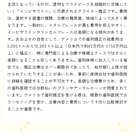
主流となっているのが、透明なマウスピースを段階的に交換して
いく「インビザライン」に代表されるアライナー矯正です。費用
は、選択する装置の種類、治療の難易度、地域によって大きく異
なります。一般的に、メタルブレースが最も費用を抑えやすく、
インビザラインやリンガルブレースは高額になる傾向がありま
す。おおよその目安として、アメリカでの歯列矯正の総費用は
3,000ドルから10,000ドル以上（日本円で約45万円から150万円以
上）と幅広く、特に専門医による治療や複雑なケースではさらに
高額になることも珍しくありません。歯科保険に加入している場
合でも、矯正治療はカバー範囲外であったり、給付額に上限が設
けられていたりすることが多いため、事前に保険会社や歯科医院
に詳細を確認することが不可欠です。高額な治療費のため、多く
の歯科医院では分割払いのプランやデンタルローンが用意されて
います。アメリカで歯列矯正を受ける際は、複数の歯科医院でカ
ウンセリングを受け、治療内容と費用について十分に比較検討す
ることが重要です。