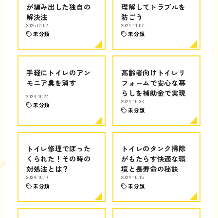
が編み出した独自の
理解してトラブルを
解決法
防ごう
2025.01.02
2024.11.07
未分類
未分類
手軽にトイレのアン
高齢者向けトイレリ
モニア臭を消す
フォームで安心な暮
らしを補助金で実現
2024.10.24
2024.10.23
未分類
未分類
トイレ修理でぼった
トイレのタンク掃除
くられた！その時の
がもたらす快適な環
対処法とは？
境と長寿命の秘訣
2024.10.17
2024.10.15
未分類
未分類