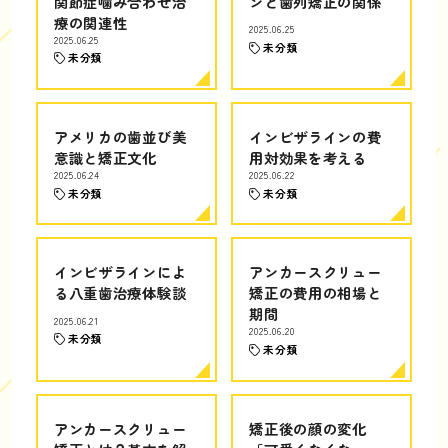
関節症噛み合わせ治
ンと歯列矯正の関係
療の関連性
2025.06.25
2025.06.25
未分類
未分類
アメリカの歯並び美
インビザラインの費
意識と矯正文化
用対効果を考える
2025.06.24
2025.06.22
未分類
未分類
インビザラインによ
アンカースクリュー
る八重歯治療体験談
矯正の費用の相場と
期間
2025.06.21
2025.06.20
未分類
未分類
アンカースクリュー
矯正後の顔の変化