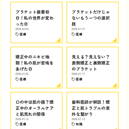
ブラケット装着初
ブラケットだけじゃ
日！私の世界が変わ
ないもう一つの選択
った日
肢
2026.02.04
2026.01.31
医療
医療
矯正中のニキビ地
見える？見えない？
獄！私の肌が悲鳴を
表側矯正と裏側矯正
あげた日
のブラケット
2026.01.26
2026.01.17
医療
医療
口の中は肌の鏡？矯
歯科医師が解説！矯
正中のオーラルケア
正と肌トラブルの意
と肌荒れの関係
外な繋がり
2026.01.13
2026.01.13
医療
知識