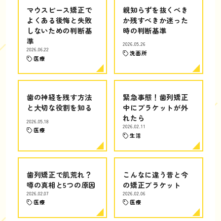
マウスピース矯正で
親知らずを抜くべき
よくある後悔と失敗
か残すべきか迷った
しないための判断基
時の判断基準
準
2026.05.26
2026.06.22
洗面所
医療
歯の神経を残す方法
緊急事態！歯列矯正
と大切な役割を知る
中にブラケットが外
れたら
2026.05.18
2026.02.11
医療
生活
歯列矯正で肌荒れ？
こんなに違う昔と今
噂の真相と5つの原因
の矯正ブラケット
2026.02.07
2026.02.06
医療
医療