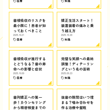
医療
知識
歯根吸収のリスクを
矯正生活スタート！
最小限に！患者が知
装置装着の痛みと乗
っておくべきこと
り越え方
2025.10.21
2025.10.20
医療
知識
歯根吸収が進行する
完璧な笑顔への最終
とどうなる？歯の寿
調整！ディテーリン
命への影響と症状
グという名の芸術
2025.10.09
2025.09.23
医療
知識
歯列矯正への第一
抜歯の隙間はいつ埋
歩！カウンセリング
まる？噛み合わせを
から精密検査までの
作る治療中盤戦