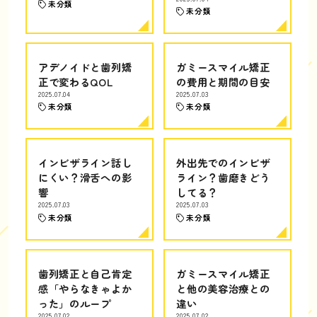
未分類
未分類
アデノイドと歯列矯
ガミースマイル矯正
正で変わるQOL
の費用と期間の目安
2025.07.04
2025.07.03
未分類
未分類
インビザライン話し
外出先でのインビザ
にくい？滑舌への影
ライン？歯磨きどう
響
してる？
2025.07.03
2025.07.03
未分類
未分類
歯列矯正と自己肯定
ガミースマイル矯正
感「やらなきゃよか
と他の美容治療との
った」のループ
違い
2025.07.02
2025.07.02