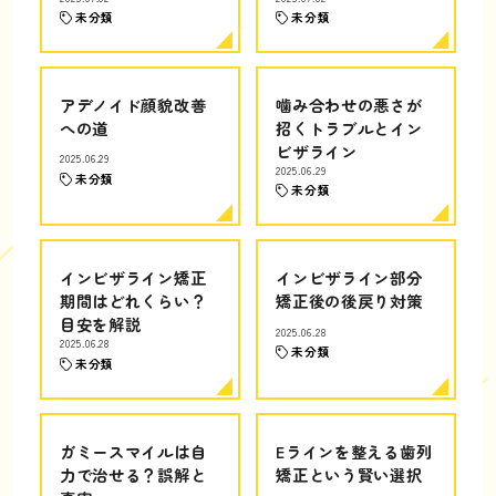
未分類
未分類
アデノイド顔貌改善
噛み合わせの悪さが
への道
招くトラブルとイン
ビザライン
2025.06.29
2025.06.29
未分類
未分類
インビザライン矯正
インビザライン部分
期間はどれくらい？
矯正後の後戻り対策
目安を解説
2025.06.28
2025.06.28
未分類
未分類
ガミースマイルは自
Eラインを整える歯列
力で治せる？誤解と
矯正という賢い選択