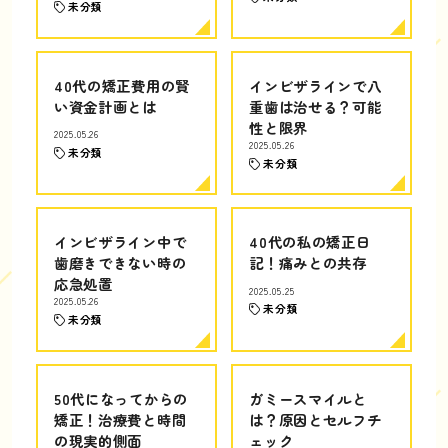
未分類
40代の矯正費用の賢
インビザラインで八
い資金計画とは
重歯は治せる？可能
性と限界
2025.05.26
2025.05.26
未分類
未分類
インビザライン中で
40代の私の矯正日
歯磨きできない時の
記！痛みとの共存
応急処置
2025.05.25
2025.05.26
未分類
未分類
50代になってからの
ガミースマイルと
矯正！治療費と時間
は？原因とセルフチ
の現実的側面
ェック