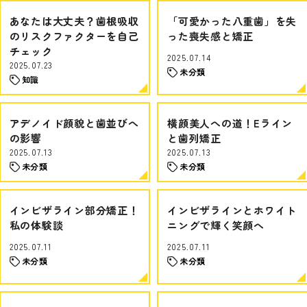
あなたは大丈夫？歯根吸収
「可愛かった八重歯」を失
のリスクファクターを自己
った喪失感と矯正
チェック
2025.07.14
2025.07.23
未分類
知識
アデノイド顔貌と歯並びへ
横顔美人への道！Eライン
の影響
と歯列矯正
2025.07.13
2025.07.13
未分類
未分類
インビザライン部分矯正！
インビザラインとホワイト
私の体験談
ニングで輝く笑顔へ
2025.07.11
2025.07.11
未分類
未分類