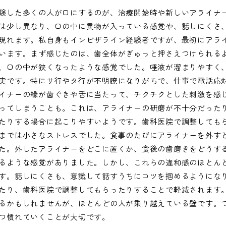
験した多くの人が口にするのが、治療開始時や新しいアライナ
は少し異なり、口の中に異物が入っている感覚や、話しにくさ
現れます。私自身もインビザライン経験者ですが、最初にアラ
います。まず感じたのは、歯全体がぎゅっと押さえつけられる
、口の中が狭くなったような感覚でした。唾液が溜まりやすく
実です。特にサ行やタ行が不明瞭になりがちで、仕事で電話応
イナーの縁が歯ぐきや舌に当たって、チクチクとした刺激を感
ってしまうことも。これは、アライナーの研磨が不十分だった
たりする場合に起こりやすいようです。歯科医院で調整しても
までは小さなストレスでした。食事のたびにアライナーを外す
た。外したアライナーをどこに置くか、食後の歯磨きをどうす
るような感覚がありました。しかし、これらの違和感のほとん
す。話しにくさも、意識して話すうちにコツを掴めるようにな
たり、歯科医院で調整してもらったりすることで軽減されます
るかもしれませんが、ほとんどの人が乗り越えている壁です。
つ慣れていくことが大切です。