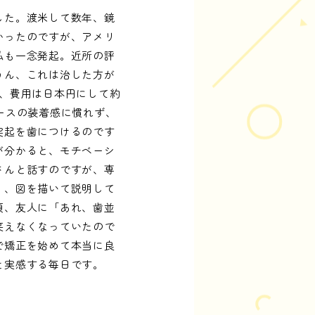
した。渡米して数年、鏡
かったのですが、アメリ
私も一念発起。近所の評
うん、これは治した方が
、費用は日本円にして約
ースの装着感に慣れず、
突起を歯につけるのです
が分かると、モチベーシ
さんと話すのですが、専
り、図を描いて説明して
頃、友人に「あれ、歯並
笑えなくなっていたので
で矯正を始めて本当に良
と実感する毎日です。