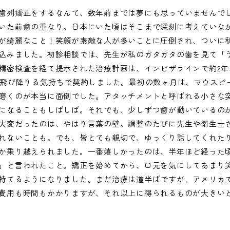
歯列矯正をするなんて、数年前までは夢にも思っていませんで
いた前歯の重なり。日本にいた頃はそこまで深刻に考えていな
が綺麗なこと！笑顔が素敵な人が多いことに圧倒され、ついに
込みました。初診相談では、先生が私のガタガタの歯を見て「
精密検査を経て提示された治療計画は、インビザラインで約2年
ら飛び降りる気持ちで契約しました。最初の数ヶ月は、マウスピ
磨くのが本当に面倒でした。アタッチメントと呼ばれる小さな
になることもしばしば。それでも、少しずつ歯が動いているの
大変だったのは、やはり言葉の壁。調整のたびに先生や衛生士
れないことも。でも、皆とても親切で、ゆっくり話してくれた
か乗り越えられました。一番嬉しかったのは、半年ほど経った
」と言われたこと。矯正を始めてから、口元を気にしてあまり
持てるようになりました。まだ治療は道半ばですが、アメリカ
費用も時間もかかりますが、それ以上に得られるものが大きい