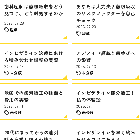
歯科医師は歯根吸収をどう
あなたは大丈夫？歯根吸収
見つけ、どう対処するのか
のリスクファクターを自己
チェック
2025.07.28
2025.07.23
医療
知識
インビザライン治療におけ
アデノイド顔貌と歯並びへ
る噛み合わせ調整の実際
の影響
2025.07.13
2025.07.13
未分類
未分類
米国での歯列矯正の種類と
インビザライン部分矯正！
費用の実情
私の体験談
2025.07.11
2025.07.11
未分類
未分類
20代になってからの歯列
インビザラインを早く終わ
矯正を乗り切る心構え
らせるコツはある？