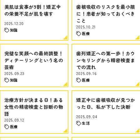
美肌は食事が9割！矯正中
歯根吸収のリスクを最小限
の栄養不足が肌を壊す
に！患者が知っておくべき
こと
2025.12.20
2025.10.21
知識
医療
完璧な笑顔への最終調整！
歯列矯正への第一歩！カウ
ディテーリングという名の
ンセリングから精密検査ま
芸術
での流れ
2025.09.23
2025.09.16
知識
医療
治療方針が決まる日！ある
矯正中に歯根吸収が見つか
女性の精密検査と診断の物
った日、私が下した決断
語
2025.09.04
2025.09.12
生活
医療