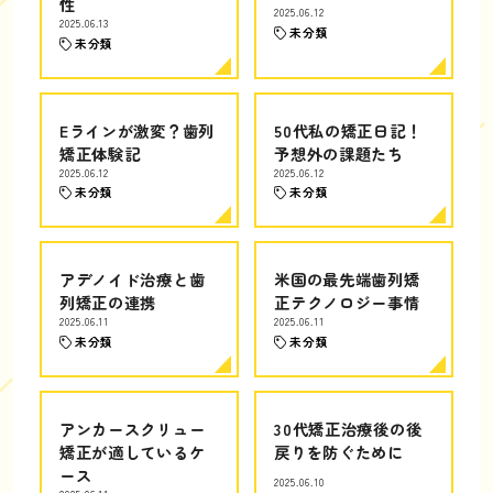
性
2025.06.12
2025.06.13
未分類
未分類
Eラインが激変？歯列
50代私の矯正日記！
矯正体験記
予想外の課題たち
2025.06.12
2025.06.12
未分類
未分類
アデノイド治療と歯
米国の最先端歯列矯
列矯正の連携
正テクノロジー事情
2025.06.11
2025.06.11
未分類
未分類
アンカースクリュー
30代矯正治療後の後
矯正が適しているケ
戻りを防ぐために
ース
2025.06.10