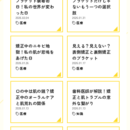
ブラケット装着初
ブラケットだけじゃ
日！私の世界が変わ
ないもう一つの選択
った日
肢
2026.02.04
2026.01.31
医療
医療
矯正中のニキビ地
見える？見えない？
獄！私の肌が悲鳴を
表側矯正と裏側矯正
あげた日
のブラケット
2026.01.26
2026.01.17
医療
医療
口の中は肌の鏡？矯
歯科医師が解説！矯
正中のオーラルケア
正と肌トラブルの意
と肌荒れの関係
外な繋がり
2026.01.13
2026.01.13
医療
知識