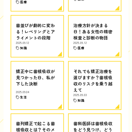
医療
歯並びが劇的に変わ
治療方針が決まる
る！レベリングとア
日！ある女性の精密
ライメントの段階
検査と診断の物語
2025.09.12
2025.09.12
知識
医療
矯正中に歯根吸収が
それでも矯正治療を
見つかった日、私が
選びますか？歯根吸
下した決断
収のリスクを乗り越
えて
2025.09.04
2025.09.03
生活
知識
歯列矯正で起こる歯
歯科医師は歯根吸収
根吸収とは？そのメ
をどう見つけ、どう