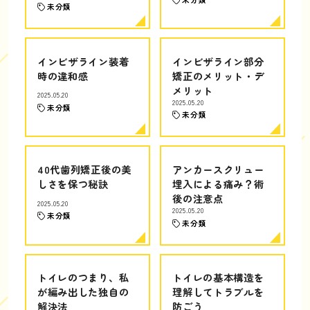
未分類
インビザライン装着
インビザライン部分
時の違和感
矯正のメリット・デ
メリット
2025.05.20
2025.05.20
未分類
未分類
40代歯列矯正後の美
アンカースクリュー
しさを保つ秘訣
埋入による痛み？術
後の注意点
2025.05.20
2025.05.20
未分類
未分類
トイレのつまり、私
トイレの基本構造を
が編み出した独自の
理解してトラブルを
解決法
防ごう