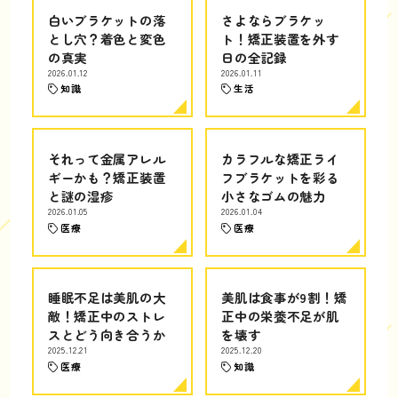
白いブラケットの落
さよならブラケッ
とし穴？着色と変色
ト！矯正装置を外す
の真実
日の全記録
2026.01.12
2026.01.11
知識
生活
それって金属アレル
カラフルな矯正ライ
ギーかも？矯正装置
フブラケットを彩る
と謎の湿疹
小さなゴムの魅力
2026.01.05
2026.01.04
医療
医療
睡眠不足は美肌の大
美肌は食事が9割！矯
敵！矯正中のストレ
正中の栄養不足が肌
スとどう向き合うか
を壊す
2025.12.21
2025.12.20
医療
知識