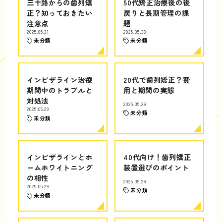
三十路からの歯列矯
50代矯正治療後の後
正？知っておきたい
戻りと長期管理の課
注意点
題
2025.05.31
2025.05.30
未分類
未分類
インビザライン治療
20代で歯列矯正？費
期間中のトラブルと
用と期間の実態
対処法
2025.05.29
2025.05.29
未分類
未分類
インビザラインとホ
40代向け！歯列矯正
ームホワイトニング
装置選びのポイント
の相性
2025.05.29
2025.05.29
未分類
未分類