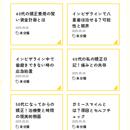
40代の矯正費用の賢
インビザラインで八
い資金計画とは
重歯は治せる？可能
性と限界
2025.05.26
2025.05.26
未分類
未分類
インビザライン中で
40代の私の矯正日
歯磨きできない時の
記！痛みとの共存
応急処置
2025.05.25
2025.05.26
未分類
未分類
50代になってからの
ガミースマイルと
矯正！治療費と時間
は？原因とセルフチ
の現実的側面
ェック
2025.05.25
2025.05.25
未分類
未分類