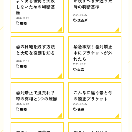
よくある後悔と失敗
か残すべきか迷った
しないための判断基
時の判断基準
準
2026.05.26
2026.06.22
洗面所
医療
歯の神経を残す方法
緊急事態！歯列矯正
と大切な役割を知る
中にブラケットが外
れたら
2026.05.18
2026.02.11
医療
生活
歯列矯正で肌荒れ？
こんなに違う昔と今
噂の真相と5つの原因
の矯正ブラケット
2026.02.07
2026.02.06
医療
医療