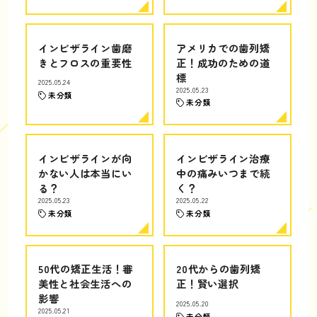
インビザライン歯磨
アメリカでの歯列矯
きとフロスの重要性
正！成功のための道
標
2025.05.24
2025.05.23
未分類
未分類
インビザラインが向
インビザライン治療
かない人は本当にい
中の痛みいつまで続
る？
く？
2025.05.23
2025.05.22
未分類
未分類
50代の矯正生活！審
20代からの歯列矯
美性と社会生活への
正！賢い選択
影響
2025.05.20
2025.05.21
未分類