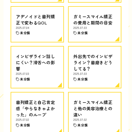
アデノイドと歯列矯
ガミースマイル矯正
正で変わるQOL
の費用と期間の目安
2025.07.04
2025.07.03
未分類
未分類
インビザライン話し
外出先でのインビザ
にくい？滑舌への影
ライン？歯磨きどう
響
してる？
2025.07.03
2025.07.03
未分類
未分類
歯列矯正と自己肯定
ガミースマイル矯正
感「やらなきゃよか
と他の美容治療との
った」のループ
違い
2025.07.02
2025.07.02
未分類
未分類