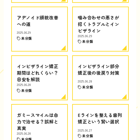
アデノイド顔貌改善
噛み合わせの悪さが
への道
招くトラブルとイン
ビザライン
2025.06.29
2025.06.29
未分類
未分類
インビザライン矯正
インビザライン部分
期間はどれくらい？
矯正後の後戻り対策
目安を解説
2025.06.28
2025.06.28
未分類
未分類
ガミースマイルは自
Eラインを整える歯列
力で治せる？誤解と
矯正という賢い選択
真実
2025.06.27
2025.06.28
未分類
未分類