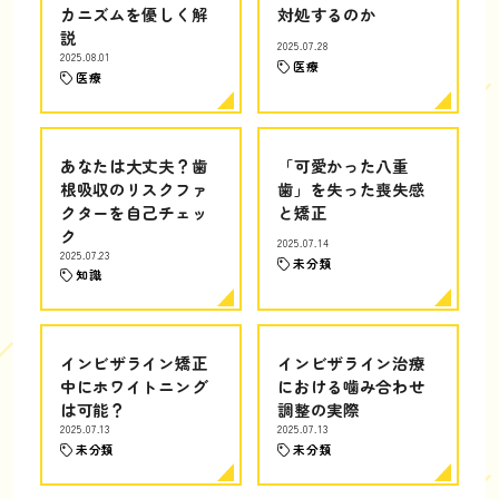
カニズムを優しく解
対処するのか
説
2025.07.28
2025.08.01
医療
医療
あなたは大丈夫？歯
「可愛かった八重
根吸収のリスクファ
歯」を失った喪失感
クターを自己チェッ
と矯正
ク
2025.07.14
2025.07.23
未分類
知識
インビザライン矯正
インビザライン治療
中にホワイトニング
における噛み合わせ
は可能？
調整の実際
2025.07.13
2025.07.13
未分類
未分類