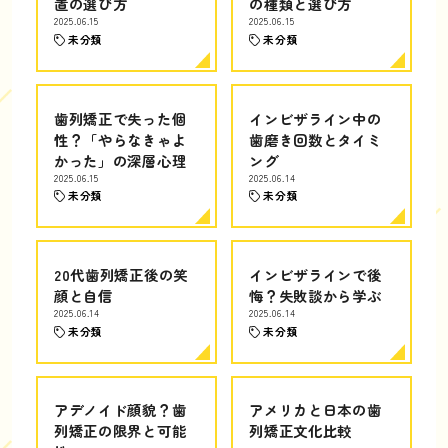
置の選び方
の種類と選び方
2025.06.15
2025.06.15
未分類
未分類
歯列矯正で失った個
インビザライン中の
性？「やらなきゃよ
歯磨き回数とタイミ
かった」の深層心理
ング
2025.06.15
2025.06.14
未分類
未分類
20代歯列矯正後の笑
インビザラインで後
顔と自信
悔？失敗談から学ぶ
2025.06.14
2025.06.14
未分類
未分類
アデノイド顔貌？歯
アメリカと日本の歯
列矯正の限界と可能
列矯正文化比較