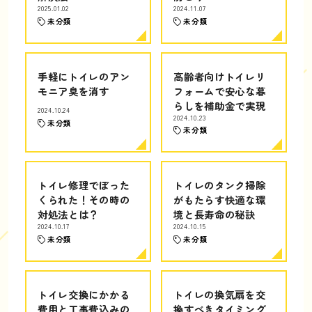
2025.01.02
2024.11.07
未分類
未分類
手軽にトイレのアン
高齢者向けトイレリ
モニア臭を消す
フォームで安心な暮
らしを補助金で実現
2024.10.24
2024.10.23
未分類
未分類
トイレ修理でぼった
トイレのタンク掃除
くられた！その時の
がもたらす快適な環
対処法とは？
境と長寿命の秘訣
2024.10.17
2024.10.15
未分類
未分類
トイレ交換にかかる
トイレの換気扇を交
費用と工事費込みの
換すべきタイミング