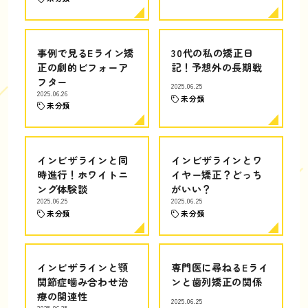
事例で見るEライン矯
30代の私の矯正日
正の劇的ビフォーア
記！予想外の長期戦
フター
2025.06.25
2025.06.26
未分類
未分類
インビザラインと同
インビザラインとワ
時進行！ホワイトニ
イヤー矯正？どっち
ング体験談
がいい？
2025.06.25
2025.06.25
未分類
未分類
インビザラインと顎
専門医に尋ねるEライ
関節症噛み合わせ治
ンと歯列矯正の関係
療の関連性
2025.06.25