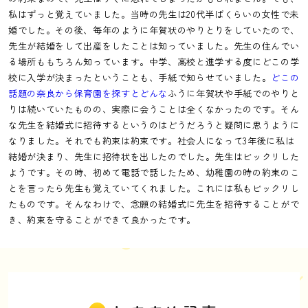
私はずっと覚えていました。当時の先生は20代半ばくらいの女性で未
婚でした。その後、毎年のように年賀状のやりとりをしていたので、
先生が結婚をして出産をしたことは知っていました。先生の住んでい
る場所ももちろん知っています。中学、高校と進学する度にどこの学
校に入学が決まったということも、手紙で知らせていました。
どこの
話題の奈良から保育園を探すとどんな
ふうに年賀状や手紙でのやりと
りは続いていたものの、実際に会うことは全くなかったのです。そん
な先生を結婚式に招待するというのはどうだろうと疑問に思うように
なりました。それでも約束は約束です。社会人になって3年後に私は
結婚が決まり、先生に招待状を出したのでした。先生はビックリした
ようです。その時、初めて電話で話したため、幼稚園の時の約束のこ
とを言ったら先生も覚えていてくれました。これには私もビックリし
たものです。そんなわけで、念願の結婚式に先生を招待することがで
き、約束を守ることができて良かったです。