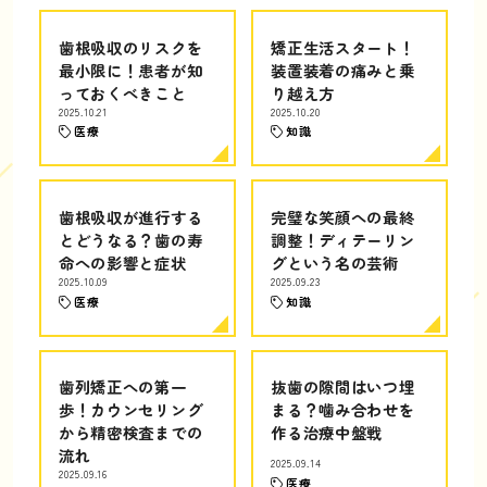
歯根吸収のリスクを
矯正生活スタート！
最小限に！患者が知
装置装着の痛みと乗
っておくべきこと
り越え方
2025.10.21
2025.10.20
医療
知識
歯根吸収が進行する
完璧な笑顔への最終
とどうなる？歯の寿
調整！ディテーリン
命への影響と症状
グという名の芸術
2025.10.09
2025.09.23
医療
知識
歯列矯正への第一
抜歯の隙間はいつ埋
歩！カウンセリング
まる？噛み合わせを
から精密検査までの
作る治療中盤戦
流れ
2025.09.14
2025.09.16
医療