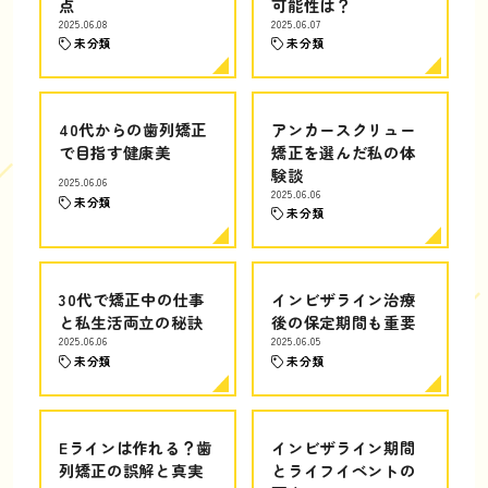
点
可能性は？
2025.06.08
2025.06.07
未分類
未分類
40代からの歯列矯正
アンカースクリュー
で目指す健康美
矯正を選んだ私の体
験談
2025.06.06
2025.06.06
未分類
未分類
30代で矯正中の仕事
インビザライン治療
と私生活両立の秘訣
後の保定期間も重要
2025.06.06
2025.06.05
未分類
未分類
Eラインは作れる？歯
インビザライン期間
列矯正の誤解と真実
とライフイベントの