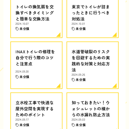
トイレの換気扇を交
東京でトイレが詰ま
換すべきタイミング
ったときに行うべき
と簡単な交換方法
対処法
2024.10.07
2024.10.01
未分類
未分類
INAXトイレの修理を
水道管破裂のリスク
自分で行う際のコツ
を回避するための実
と注意点
践的な対策と対応方
法
2024.09.30
2024.09.26
未分類
未分類
立水栓工事で快適な
知っておきたい！ウ
屋外空間を実現する
ォシュレットの横か
ためのポイント
らの水漏れ防止方法
2024.09.17
2024.09.03
未分類
未分類