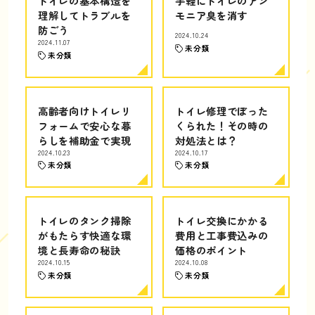
トイレの基本構造を
手軽にトイレのアン
理解してトラブルを
モニア臭を消す
防ごう
2024.10.24
2024.11.07
未分類
未分類
高齢者向けトイレリ
トイレ修理でぼった
フォームで安心な暮
くられた！その時の
らしを補助金で実現
対処法とは？
2024.10.23
2024.10.17
未分類
未分類
トイレのタンク掃除
トイレ交換にかかる
がもたらす快適な環
費用と工事費込みの
境と長寿命の秘訣
価格のポイント
2024.10.15
2024.10.08
未分類
未分類