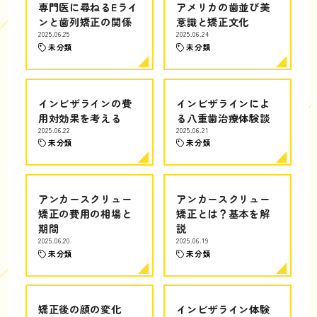
専門医に尋ねるEライ
アメリカの歯並び美
ンと歯列矯正の関係
意識と矯正文化
2025.06.25
2025.06.24
未分類
未分類
インビザラインの費
インビザラインによ
用対効果を考える
る八重歯治療体験談
2025.06.22
2025.06.21
未分類
未分類
アンカースクリュー
アンカースクリュー
矯正の費用の相場と
矯正とは？基本を解
期間
説
2025.06.20
2025.06.19
未分類
未分類
矯正後の顔の変化
インビザライン体験