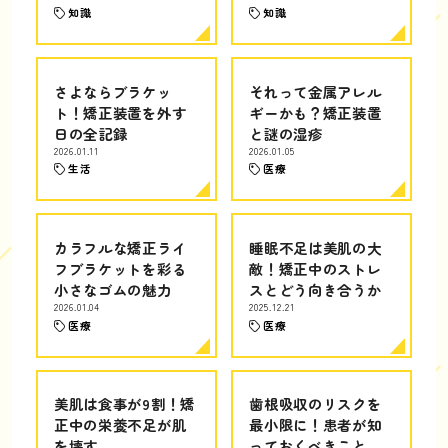
知識
知識
さよならブラケッ
それって金属アレル
ト！矯正装置を外す
ギーかも？矯正装置
日の全記録
と謎の湿疹
2026.01.11
2026.01.05
生活
医療
カラフルな矯正ライ
睡眠不足は美肌の大
フブラケットを彩る
敵！矯正中のストレ
小さなゴムの魅力
スとどう向き合うか
2026.01.04
2025.12.21
医療
医療
美肌は食事が9割！矯
歯根吸収のリスクを
正中の栄養不足が肌
最小限に！患者が知
を壊す
っておくべきこと