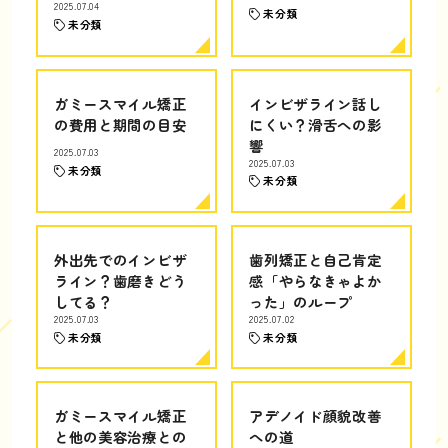
2025.07.04
未分類
未分類
ガミースマイル矯正
インビザライン話し
の費用と期間の目安
にくい？滑舌への影
響
2025.07.03
2025.07.03
未分類
未分類
外出先でのインビザ
歯列矯正と自己肯定
ライン？歯磨きどう
感「やらなきゃよか
してる？
った」のループ
2025.07.03
2025.07.02
未分類
未分類
ガミースマイル矯正
アデノイド顔貌改善
と他の美容治療との
への道