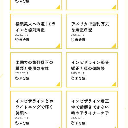
未分類
横顔美人への道！Eラ
アメリカで波乱万丈
インと歯列矯正
な矯正日記
2025.07.13
2025.07.12
未分類
未分類
米国での歯列矯正の
インビザライン部分
種類と費用の実情
矯正！私の体験談
2025.07.11
2025.07.11
未分類
未分類
インビザラインとホ
インビザライン矯正
ワイトニングで輝く
中で歯磨きできない
笑顔へ
時のアライナーケア
2025.07.11
2025.07.10
未分類
未分類