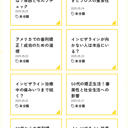
は？原因とセルフチ
きとフロスの重要性
ェック
2025.05.24
2025.05.25
未分類
未分類
アメリカでの歯列矯
インビザラインが向
正！成功のための道
かない人は本当にい
標
る？
2025.05.23
2025.05.23
未分類
未分類
インビザライン治療
50代の矯正生活！審
中の痛みいつまで続
美性と社会生活への
く？
影響
2025.05.22
2025.05.21
未分類
未分類