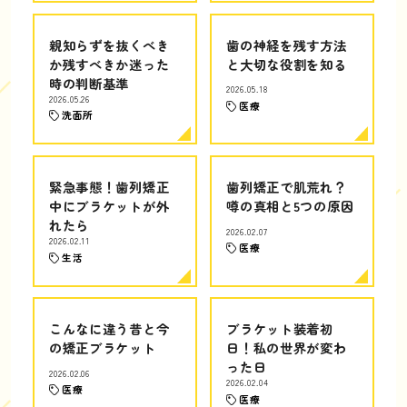
親知らずを抜くべき
歯の神経を残す方法
か残すべきか迷った
と大切な役割を知る
時の判断基準
2026.05.18
2026.05.26
医療
洗面所
緊急事態！歯列矯正
歯列矯正で肌荒れ？
中にブラケットが外
噂の真相と5つの原因
れたら
2026.02.07
2026.02.11
医療
生活
こんなに違う昔と今
ブラケット装着初
の矯正ブラケット
日！私の世界が変わ
った日
2026.02.06
2026.02.04
医療
医療