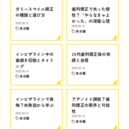
ガミースマイル矯正
歯列矯正で失った個
の種類と選び方
性？「やらなきゃよ
かった」の深層心理
2025.06.15
2025.06.15
未分類
未分類
インビザライン中の
20代歯列矯正後の笑
歯磨き回数とタイミ
顔と自信
ング
2025.06.14
2025.06.14
未分類
未分類
インビザラインで後
アデノイド顔貌？歯
悔？失敗談から学ぶ
列矯正の限界と可能
性
2025.06.14
2025.06.13
未分類
未分類