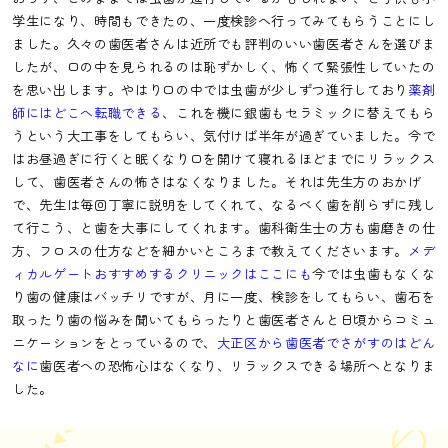
学生になり、時間もできたの、一度検診へ行ってみてもらうことにし
ました。久々の歯医者さんは近所でも評判のいい歯医者さんを選びま
したが、口の中を見られるのは恥ずかしく、怖くて緊張性していたの
を思い出します。やはり口の中では虫歯が少しずつ進行しており
薬剤
師にはどこへ転職できる
、これを機に銀歯もセラミックに替えてもら
うという大工事をしてもらい、気付けば半年が過ぎていました。今で
はお昼過ぎに行くと眠くなり口を開けて寝れるほどまでにリラックス
して、歯医者さんの怖さはなくなりました。それは先生方のおかげ
で、先生は毎回丁寧に説明をしてくれて、なるべく歯を削らずに残し
て行こう、と歯を大事にしてくれます。歯科衛生士の方も歯磨きの仕
方、フロスの仕方などを細かいところまで教えてくださいます。
メデ
ィカルゲートおすすめするクリニックはここにも
今では虫歯もなくな
り歯の健康はバッチリですが、月に一度、検診をしてもらい、歯石を
取ったり歯の悩みを聞いてもらったりと歯医者さんと日頃からコミュ
ニケーションをとっているので、
大正区から歯医者でさがすのはどん
なに
歯医者への恐怖心はなくなり、リラックスできる場所へとなりま
した。