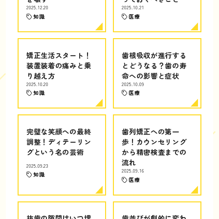
2025.12.20
2025.10.21
知識
医療
矯正生活スタート！
歯根吸収が進行する
装置装着の痛みと乗
とどうなる？歯の寿
り越え方
命への影響と症状
2025.10.20
2025.10.09
知識
医療
完璧な笑顔への最終
歯列矯正への第一
調整！ディテーリン
歩！カウンセリング
グという名の芸術
から精密検査までの
流れ
2025.09.23
2025.09.16
知識
医療
抜歯の隙間はいつ埋
歯並びが劇的に変わ