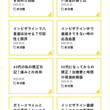
を始めた理由
い資金計画とは
2025.05.27
2025.05.26
未分類
未分類
インビザラインで八
インビザライン中で
重歯は治せる？可能
歯磨きできない時の
性と限界
応急処置
2025.05.26
2025.05.26
未分類
未分類
40代の私の矯正日
50代になってからの
記！痛みとの共存
矯正！治療費と時間
の現実的側面
2025.05.25
2025.05.25
未分類
未分類
ガミースマイルと
インビザライン歯磨