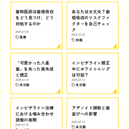
歯科医師は歯根吸収
あなたは大丈夫？歯
をどう見つけ、どう
根吸収のリスクファ
対処するのか
クターを自己チェッ
ク
2025.07.28
2025.07.23
医療
知識
「可愛かった八重
インビザライン矯正
歯」を失った喪失感
中にホワイトニング
と矯正
は可能？
2025.07.14
2025.07.13
未分類
未分類
インビザライン治療
アデノイド顔貌と歯
における噛み合わせ
並びへの影響
調整の実際
2025.07.13
2025.07.13
未分類