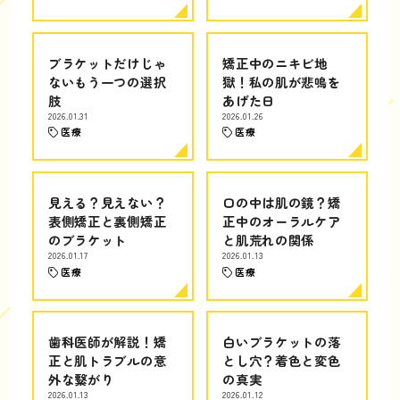
ブラケットだけじゃ
矯正中のニキビ地
ないもう一つの選択
獄！私の肌が悲鳴を
肢
あげた日
2026.01.31
2026.01.26
医療
医療
見える？見えない？
口の中は肌の鏡？矯
表側矯正と裏側矯正
正中のオーラルケア
のブラケット
と肌荒れの関係
2026.01.17
2026.01.13
医療
医療
歯科医師が解説！矯
白いブラケットの落
正と肌トラブルの意
とし穴？着色と変色
外な繋がり
の真実
2026.01.13
2026.01.12