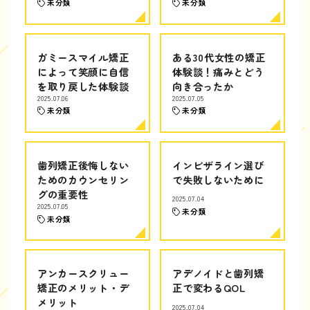
未分類
未分類
ガミースマイル矯正
ある30代女性の矯正
によって笑顔に自信
体験談！痛みとどう
を取り戻した体験談
向き合ったか
2025.07.06
2025.07.05
未分類
未分類
歯列矯正後悔しない
インビザライン選び
ためのカウンセリン
で失敗しないために
グの重要性
2025.07.04
2025.07.05
未分類
未分類
アンカースクリュー
アデノイドと歯列矯
矯正のメリット・デ
正で変わるQOL
メリット
2025.07.04