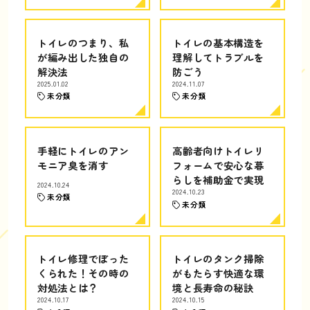
トイレのつまり、私
トイレの基本構造を
が編み出した独自の
理解してトラブルを
解決法
防ごう
2025.01.02
2024.11.07
未分類
未分類
手軽にトイレのアン
高齢者向けトイレリ
モニア臭を消す
フォームで安心な暮
らしを補助金で実現
2024.10.24
2024.10.23
未分類
未分類
トイレ修理でぼった
トイレのタンク掃除
くられた！その時の
がもたらす快適な環
対処法とは？
境と長寿命の秘訣
2024.10.17
2024.10.15