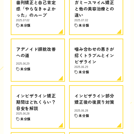
歯列矯正と自己肯定
ガミースマイル矯正
感「やらなきゃよか
と他の美容治療との
った」のループ
違い
2025.07.02
2025.07.02
未分類
未分類
アデノイド顔貌改善
噛み合わせの悪さが
への道
招くトラブルとイン
ビザライン
2025.06.29
2025.06.29
未分類
未分類
インビザライン矯正
インビザライン部分
期間はどれくらい？
矯正後の後戻り対策
目安を解説
2025.06.28
2025.06.28
未分類
未分類