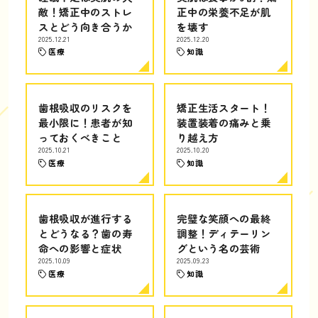
敵！矯正中のストレ
正中の栄養不足が肌
スとどう向き合うか
を壊す
2025.12.21
2025.12.20
医療
知識
歯根吸収のリスクを
矯正生活スタート！
最小限に！患者が知
装置装着の痛みと乗
っておくべきこと
り越え方
2025.10.21
2025.10.20
医療
知識
歯根吸収が進行する
完璧な笑顔への最終
とどうなる？歯の寿
調整！ディテーリン
命への影響と症状
グという名の芸術
2025.10.09
2025.09.23
医療
知識