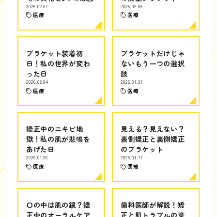
2026.02.07
2026.02.06
医療
医療
ブラケット装着初
ブラケットだけじゃ
日！私の世界が変わ
ないもう一つの選択
った日
肢
2026.02.04
2026.01.31
医療
医療
矯正中のニキビ地
見える？見えない？
獄！私の肌が悲鳴を
表側矯正と裏側矯正
あげた日
のブラケット
2026.01.26
2026.01.17
医療
医療
口の中は肌の鏡？矯
歯科医師が解説！矯
正中のオーラルケア
正と肌トラブルの意