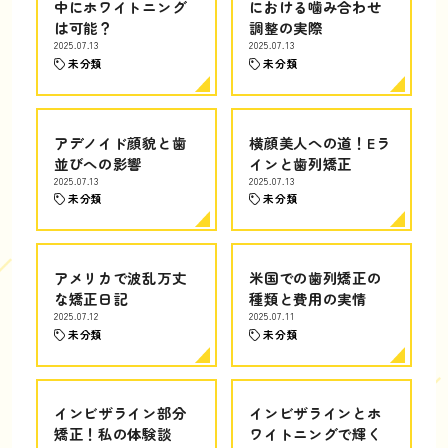
中にホワイトニング
における噛み合わせ
は可能？
調整の実際
2025.07.13
2025.07.13
未分類
未分類
アデノイド顔貌と歯
横顔美人への道！Eラ
並びへの影響
インと歯列矯正
2025.07.13
2025.07.13
未分類
未分類
アメリカで波乱万丈
米国での歯列矯正の
な矯正日記
種類と費用の実情
2025.07.12
2025.07.11
未分類
未分類
インビザライン部分
インビザラインとホ
矯正！私の体験談
ワイトニングで輝く