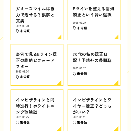
ガミースマイルは自
Eラインを整える歯列
力で治せる？誤解と
矯正という賢い選択
真実
2025.06.27
2025.06.28
未分類
未分類
事例で見るEライン矯
30代の私の矯正日
正の劇的ビフォーア
記！予想外の長期戦
フター
2025.06.25
2025.06.26
未分類
未分類
インビザラインと同
インビザラインとワ
時進行！ホワイトニ
イヤー矯正？どっち
ング体験談
がいい？
2025.06.25
2025.06.25
未分類
未分類