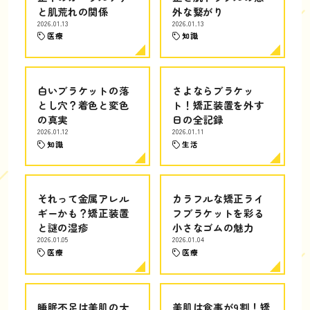
と肌荒れの関係
外な繋がり
2026.01.13
2026.01.13
医療
知識
白いブラケットの落
さよならブラケッ
とし穴？着色と変色
ト！矯正装置を外す
の真実
日の全記録
2026.01.12
2026.01.11
知識
生活
それって金属アレル
カラフルな矯正ライ
ギーかも？矯正装置
フブラケットを彩る
と謎の湿疹
小さなゴムの魅力
2026.01.05
2026.01.04
医療
医療
睡眠不足は美肌の大
美肌は食事が9割！矯