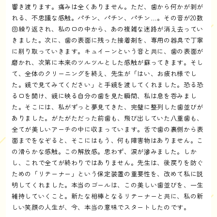
響き渡ります。痛みは全くありません。ただ、歯から何かが剥が
れる、不思議な感触。パチン、パチン、パチン…。その音が20数
回繰り返され、私の口の中から、あの複雑な迷路が消え去ってい
きました。次に、歯の表面に残った接着剤を、専用の器具で丁寧
に削り取っていきます。キュイーンという音と共に、歯の表面が
磨かれ、次第に本来のツルツルとした感触が蘇ってきます。そし
て、全体のクリーニングを終え、先生が「はい、お疲れ様でし
た。鏡で見てみてください」と手鏡を渡してくれました。恐る恐
る口を開け、鏡に映る自分の歯を見た瞬間、私は息を呑みまし
た。そこには、私がずっと夢見てきた、完璧に整列した歯並びが
ありました。がたがただった前歯も、飛び出していた八重歯も、
全てが美しいアーチの中に収まっています。舌で歯の裏側から表
面までをなぞると、そこにはもう、何も障害物はありません。こ
の滑らかな感触。この解放感。思わず、涙が滲みました。しか
し、これで全てが終わりではありません。先生は、後戻りを防ぐ
ための「リテーナー」という保定装置の重要性を、改めて私に説
明してくれました。本当のゴールは、この美しい歯並びを、一生
維持していくこと。新たな相棒となるリテーナーと共に、私の新
しい笑顔の人生が、今、本当の意味でスタートしたのです。