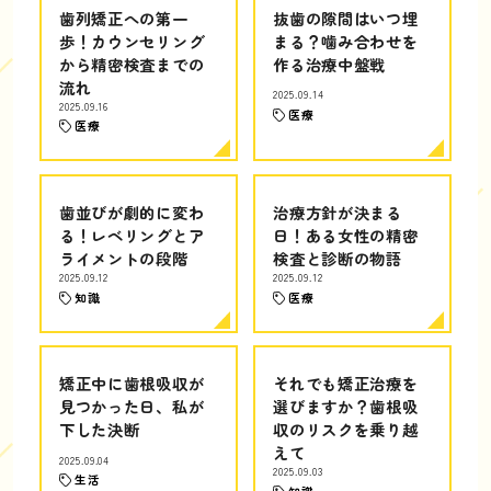
歯列矯正への第一
抜歯の隙間はいつ埋
歩！カウンセリング
まる？噛み合わせを
から精密検査までの
作る治療中盤戦
流れ
2025.09.14
2025.09.16
医療
医療
歯並びが劇的に変わ
治療方針が決まる
る！レベリングとア
日！ある女性の精密
ライメントの段階
検査と診断の物語
2025.09.12
2025.09.12
知識
医療
矯正中に歯根吸収が
それでも矯正治療を
見つかった日、私が
選びますか？歯根吸
下した決断
収のリスクを乗り越
えて
2025.09.04
2025.09.03
生活