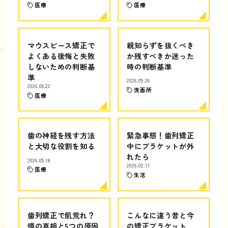
医療
医療
マウスピース矯正で
親知らずを抜くべき
よくある後悔と失敗
か残すべきか迷った
しないための判断基
時の判断基準
準
2026.05.26
2026.06.22
洗面所
医療
歯の神経を残す方法
緊急事態！歯列矯正
と大切な役割を知る
中にブラケットが外
れたら
2026.05.18
2026.02.11
医療
生活
歯列矯正で肌荒れ？
こんなに違う昔と今
噂の真相と5つの原因
の矯正ブラケット