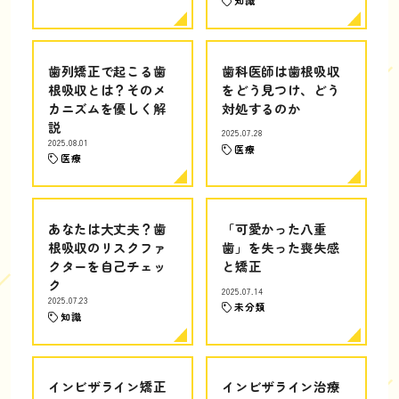
知識
歯列矯正で起こる歯
歯科医師は歯根吸収
根吸収とは？そのメ
をどう見つけ、どう
カニズムを優しく解
対処するのか
説
2025.07.28
2025.08.01
医療
医療
あなたは大丈夫？歯
「可愛かった八重
根吸収のリスクファ
歯」を失った喪失感
クターを自己チェッ
と矯正
ク
2025.07.14
2025.07.23
未分類
知識
インビザライン矯正
インビザライン治療